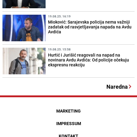
19.08.25. 16:19
Mioković: Sarajevska policija nema važniji
zadatak od rasvjetljavanja napada na Avdu
Avdića
19.08.25. 15:58
Hurtić i Jurišić reagovali na napad na
novinara Avdu Avdića: Od policije očekuju
ekspresnu reakciju
Naredna
MARKETING
IMPRESSUM
KONTAKT