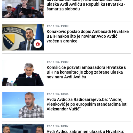
ulaska Avdi Avdiću u Republiku Hrvatsku -
šamar za slobodu
12.11.25. 19:00
Konaković poslao dopis Ambasadi Hrvatske
u BiH nakon što je novinar Avdo Avdić
vraćen s granice
12.11.25. 19:00
Komšić će pozvati ambasadora Hrvatske u
BiH na konsultacije zbog zabrane ulaska
novinaru Avdi Avdiću
12.11.25. 18:35
Avdo Avdić za Radiosarajevo.ba: "Andrej
Plenković je po europskim standardima isti
Aleksandar Vučić"
12.11.25. 18:07
Avdi Avdiću zabranjen ulazak u Hrvatsku: