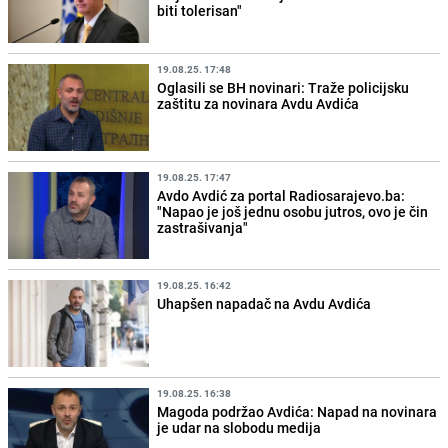
biti tolerisan"
19.08.25. 17:48
Oglasili se BH novinari: Traže policijsku
zaštitu za novinara Avdu Avdića
19.08.25. 17:47
Avdo Avdić za portal Radiosarajevo.ba:
"Napao je još jednu osobu jutros, ovo je čin
zastrašivanja"
19.08.25. 16:42
Uhapšen napadač na Avdu Avdića
19.08.25. 16:38
Magoda podržao Avdića: Napad na novinara
je udar na slobodu medija