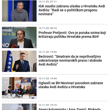
13.11.25. 07:11
IGK osudio zabranu ulaska u Hrvatsku Avdi
Avdiću: "Radi se o političkom progonu
novinara"
12.11.25. 20:13
Profesor Preljević: Ovo je poruka svima koji
kritiziraju politiku Hrvatske prema BiH!
12.11.25. 19:52
Bećirović: "Smatram da je neprihvatljivo
uskraćivanje novinarskih prava i sloboda
Avdi Avdiću"
12.11.25. 19:44
Oglasili se BH Novinari povodom zabrane
ulaska Avdi Avdiću u Hrvatsku
12.11.25. 19:15
Savez kolumnista | Azra Zornić: Blokada