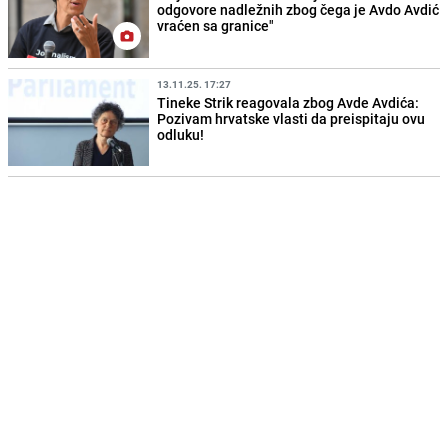
odgovore nadležnih zbog čega je Avdo Avdić
vraćen sa granice"
13.11.25. 17:27
Tineke Strik reagovala zbog Avde Avdića:
Pozivam hrvatske vlasti da preispitaju ovu
odluku!