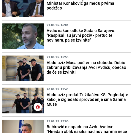
Ministar Konaković ga među prvima
podržao
21.08.25. 16:01
Avdić nakon odluke Suda u Sarajevu:
"Raspisali su javni poziv - pretucite
novinara, pa se izvinite"
21.08.25. 15:53
Abdulaziz Musa pušten na slobodu: Dobio
zabranu približavanja Avdi Avdiću, obećao
da će se izviniti
20.08.25. 11:49
Abdulaziz predat Tužilaštvu KS: Pogledajte
kako je izgledalo sprovođenje sina Sanina
Muse
19.08.25. 22:00
Bećirović o napadu na Avdu Avdića:
"Nijedan oblik nasilja nad novinarima neće