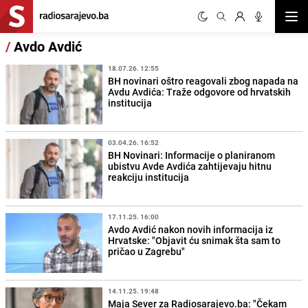
Otvor
/
Avdo Avdić
18.07.26. 12:55
BH novinari oštro reagovali zbog napada na
Avdu Avdića: Traže odgovore od hrvatskih
institucija
03.04.26. 16:52
BH Novinari: Informacije o planiranom
ubistvu Avde Avdića zahtijevaju hitnu
reakciju institucija
17.11.25. 16:00
Avdo Avdić nakon novih informacija iz
Hrvatske: "Objavit ću snimak šta sam to
pričao u Zagrebu"
14.11.25. 19:48
Maja Sever za Radiosarajevo.ba: "Čekam