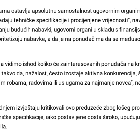
ma ostavlja apsolutnu samostalnost ugovornim organim
daju tehničke specifikacije i procijenjene vrijednosti”, na
ranju budućih nabavki, ugovorni organi u skladu s finansij
rioritetizuju nabavke, a da je na ponuđačima da se međus
da vidimo ishod koliko će zainteresovanih ponuđača na kr
e takvo da, nažalost, često izostaje aktivna konkurencija, 
nijim robama, radovima ili uslugama za najmanje novca”, n
ednjem izvještaju kritikovali ovo preduzeće zbog lošeg pr
ičke specifikacije, iako postavljene dosta široko, upućuj
la.