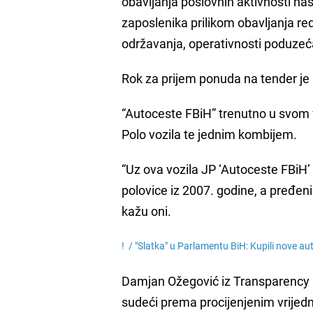
obavljanja poslovnih aktivnosti na
zaposlenika prilikom obavljanja re
održavanja, operativnosti poduze
Rok za prijem ponuda na tender je 
“Autoceste FBiH” trenutno u svom
Polo vozila te jednim kombijem.
“Uz ova vozila JP ‘Autoceste FBiH’ 
polovice iz 2007. godine, a pređeni 
kažu oni.
! /
"Slatka" u Parlamentu BiH: Kupili nove aut
Damjan Ožegović iz Transparency In
sudeći prema procijenjenim vrijedn