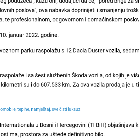
šeg poduzeća”, kažu oni, dodajući da će, “pored brige za s
dovnih poslova”, ova nabavka doprinijeti i smanjenju troš
ća, te profesionalnom, odgovornom i domaćinskom poslo
10. januar 2022. godine.
 voznom parku raspolažu s 12 Dacia Duster vozila, seda
raspolaže i sa šest službenih Škoda vozila, od kojih je viš
kilometri su i do 607.533 km. Za ova vozila prodaja je u ti
omobile, tepihe, namještaj, sve čisti luksuz
ternationala u Bosni i Hercegovini (TI BiH) objašnjava k
ostima, prostora za uštede definitivno bilo.