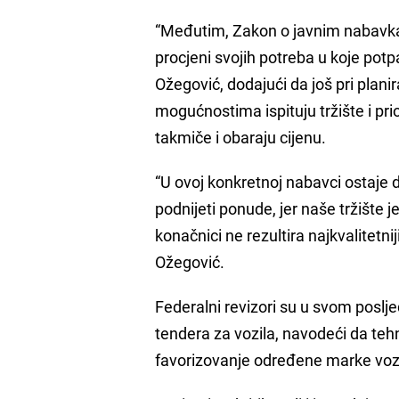
“Međutim, Zakon o javnim nabavka
procjeni svojih potreba u koje potpa
Ožegović, dodajući da još pri plani
mogućnostima ispituju tržište i p
takmiče i obaraju cijenu.
“U ovoj konkretnoj nabavci ostaje 
podnijeti ponude, jer naše tržište j
konačnici ne rezultira najkvalitet
Ožegović.
Federalni revizori su u svom poslj
tendera za vozila, navodeći da tehn
favorizovanje određene marke vozi