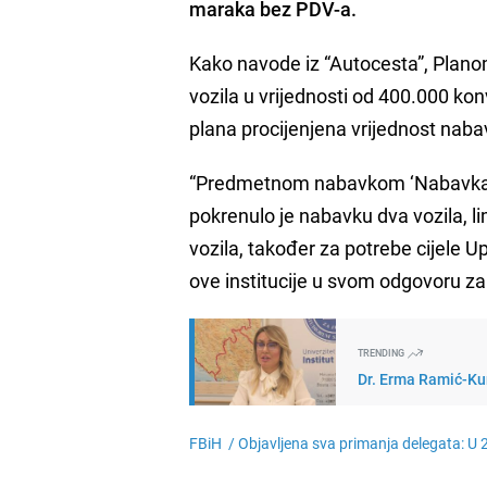
maraka bez PDV-a.
Kako navode iz “Autocesta”, Plano
vozila u vrijednosti od 400.000 ko
plana procijenjena vrijednost nab
“Predmetnom nabavkom ‘Nabavka sl
pokrenulo je nabavku dva vozila, l
vozila, također za potrebe cijele Up
ove institucije u svom odgovoru z
TRENDING
Dr. Erma Ramić-Kun
FBiH /
Objavljena sva primanja delegata: U 202