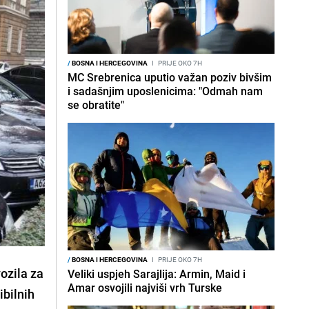
/
BOSNA I HERCEGOVINA
I
PRIJE OKO 7H
MC Srebrenica uputio važan poziv bivšim
i sadašnjim uposlenicima: "Odmah nam
se obratite"
/
BOSNA I HERCEGOVINA
I
PRIJE OKO 7H
ozila za
Veliki uspjeh Sarajlija: Armin, Maid i
Amar osvojili najviši vrh Turske
ibilnih