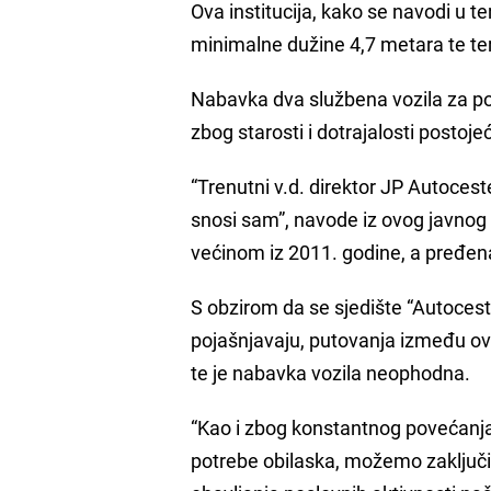
Ova institucija, kako se navodi u 
minimalne dužine 4,7 metara te te
Nabavka dva službena vozila za po
zbog starosti i dotrajalosti postoj
“Trenutni v.d. direktor JP Autocest
snosi sam”, navode iz ovog javnog
većinom iz 2011. godine, a pređe
S obzirom da se sjedište “Autocest
pojašnjavaju, putovanja između o
te je nabavka vozila neophodna.
“Kao i zbog konstantnog povećanja 
potrebe obilaska, možemo zaključi