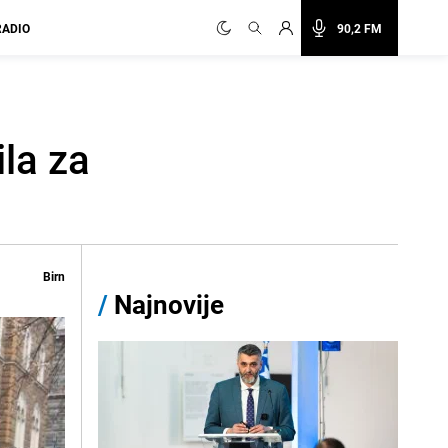
RADIO
90,2 FM
la za
Birn
/
Najnovije