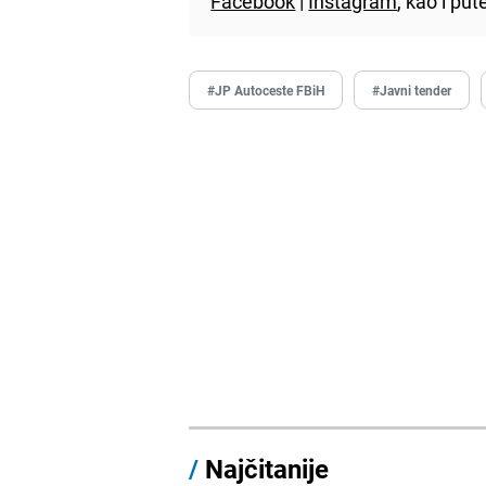
Facebook
|
Instagram
, kao i p
#JP Autoceste FBiH
#Javni tender
/
Najčitanije