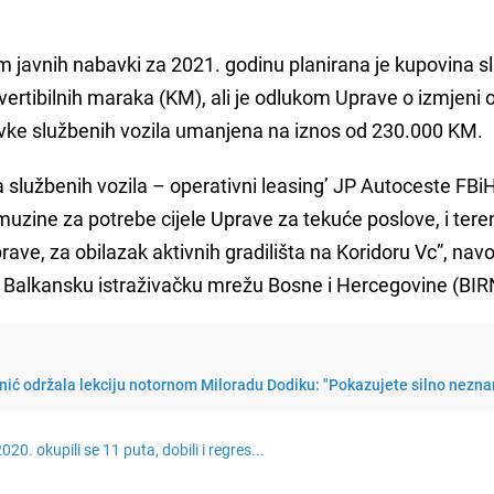
m javnih nabavki za 2021. godinu planirana je kupovina s
nvertibilnih maraka (KM), ali je odlukom Uprave o izmjeni 
avke službenih vozila umanjena na iznos od 230.000 KM.
užbenih vozila – operativni leasing’ JP Autoceste FBi
imuzine za potrebe cijele Uprave za tekuće poslove, i ter
rave, za obilazak aktivnih gradilišta na Koridoru Vc”, nav
a Balkansku istraživačku mrežu Bosne i Hercegovine (BIR
ić održala lekciju notornom Miloradu Dodiku: "Pokazujete silno nezna
0. okupili se 11 puta, dobili i regres...