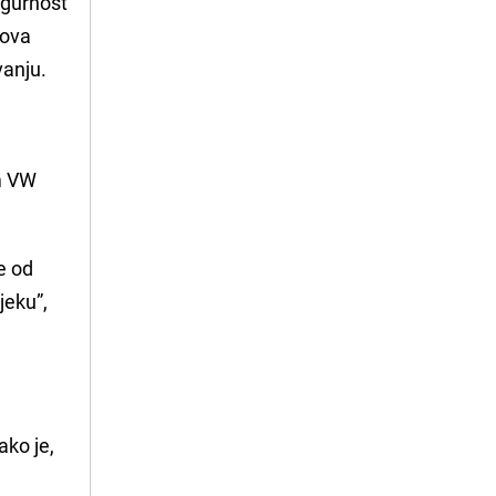
igurnost
kova
vanju.
m VW
e od
jeku”,
ako je,