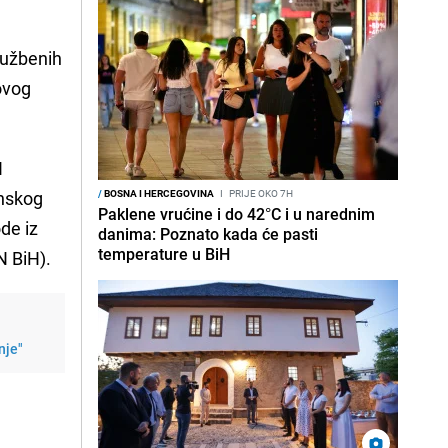
lužbenih
ovog
H
enskog
/
BOSNA I HERCEGOVINA
I
PRIJE OKO 7H
Paklene vrućine i do 42°C i u narednim
ode iz
danima: Poznato kada će pasti
temperature u BiH
N BiH).
nje"