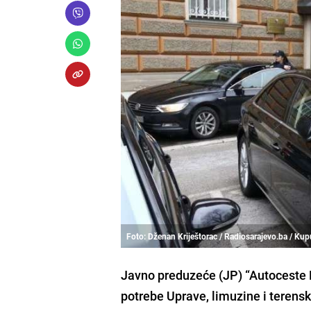
Foto: Dženan Kriještorac / Radiosarajevo.ba / Kup
Javno preduzeće (JP) “Autoceste F
potrebe Uprave, limuzine i terensk