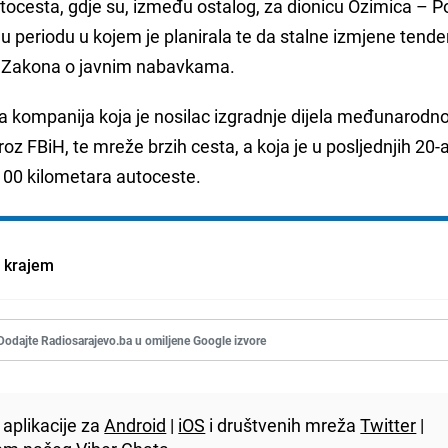
 autocesta, gdje su, između ostalog, za dionicu Ozimica – 
 u periodu u kojem je planirala te da stalne izmjene tend
e Zakona o javnim nabavkama.
na kompanija koja je nosilac izgradnje dijela međunarodn
roz FBiH, te mreže brzih cesta, a koja je u posljednjih 20-
 100 kilometara autoceste.
s krajem
Dodajte Radiosarajevo.ba u omiljene Google izvore
aplikacije za
Android
|
iOS
i društvenih mreža
Twitter
|