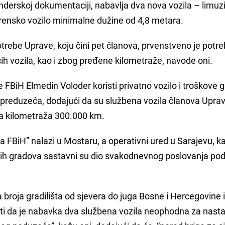
tenderskoj dokumentaciji, nabavlja dva nova vozila – limuz
rensko vozilo minimalne dužine od 4,8 metara.
trebe Uprave, koju čini pet članova, prvenstveno je potr
ećih vozila, kao i zbog pređene kilometraže, navode oni.
e FBiH Elmedin Voloder koristi privatno vozilo i troškove g
 preduzeća, dodajući da su službena vozila članova Upra
na kilometraža 300.000 km.
a FBiH” nalazi u Mostaru, a operativni ured u Sarajevu, k
vih gradova sastavni su dio svakodnevnog poslovanja po
broja gradilišta od sjevera do juga Bosne i Hercegovine i
ti da je nabavka dva službena vozila neophodna za nast