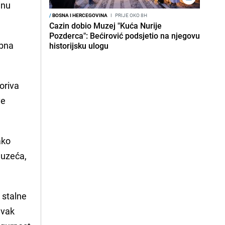
inu
/
BOSNA I HERCEGOVINA
I
PRIJE OKO 8H
Cazin dobio Muzej "Kuća Nurije
Pozderca": Bećirović podsjetio na njegovu
ebna
historijsku ulogu
oriva
ve
ako
duzeća,
 stalne
avak