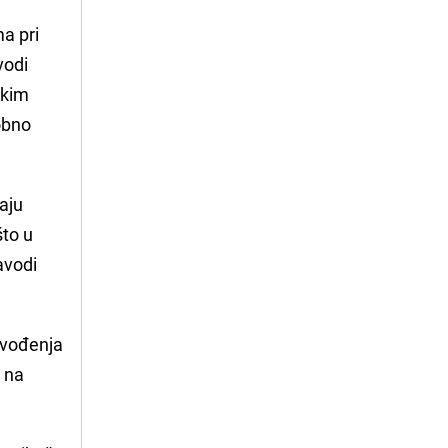
a pri
vodi
skim
obno
aju
što u
avodi
ovođenja
u na