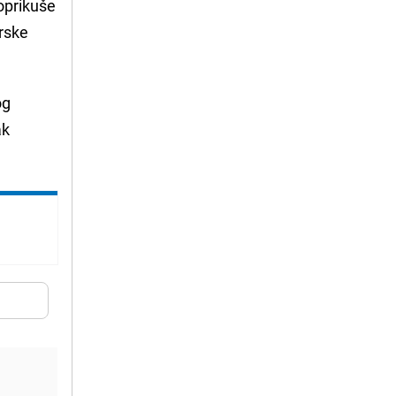
Poprikuše
erske
og
ak