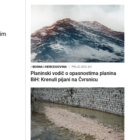
vim
/
BOSNA I HERCEGOVINA
I
PRIJE OKO 3H
Planinski vodič o opasnostima planina
BiH: Krenuli pijani na Čvrsnicu