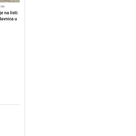
21H
 na listi:
odavnica u