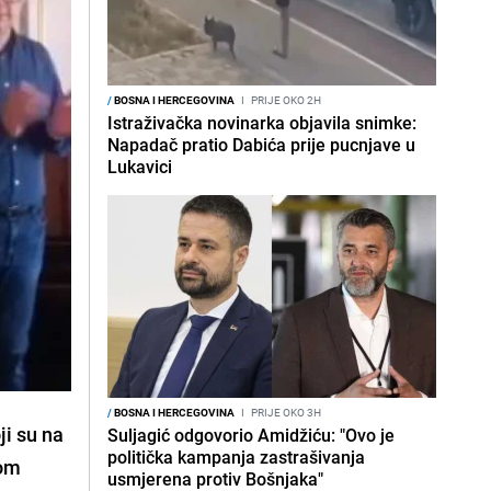
/
BOSNA I HERCEGOVINA
I
PRIJE OKO 2H
Istraživačka novinarka objavila snimke:
Napadač pratio Dabića prije pucnjave u
Lukavici
/
BOSNA I HERCEGOVINA
I
PRIJE OKO 3H
ji su na
Suljagić odgovorio Amidžiću: "Ovo je
politička kampanja zastrašivanja
vom
usmjerena protiv Bošnjaka"