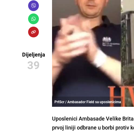
Dijeljenja
39
PrtScr / Ambasador Field sa uposlenicima
Uposlenici
Ambasade Velike Brita
prvoj liniji odbrane u borbi protiv
k