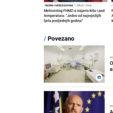
/
BOSNA I HERCEGOVINA
I
PRIJE 1 DAN
/
Meteorolog FHMZ-a najavio kišu i pad
temperatura: "Jedno od najsvježijih
ljeta posljednjih godina"
/
Povezano
29
O
a
24
A