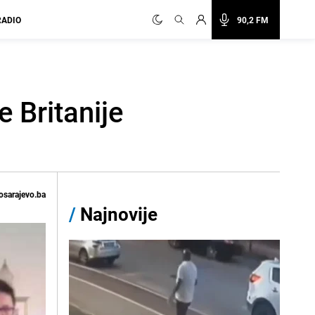
RADIO
90,2 FM
 Britanije
osarajevo.ba
/
Najnovije