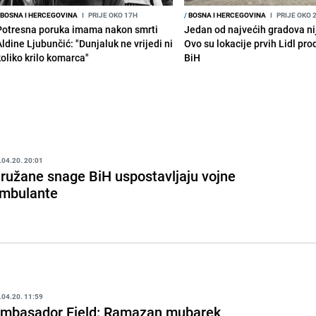
BOSNA I HERCEGOVINA
I
PRIJE OKO 17H
/
BOSNA I HERCEGOVINA
I
PRIJE OKO 
Potresna poruka imama nakon smrti
Jedan od najvećih gradova nije
Aldine Ljubunčić: "Dunjaluk ne vrijedi ni
Ovo su lokacije prvih Lidl pr
koliko krilo komarca"
BiH
.04.20. 20:01
ružane snage BiH uspostavljaju vojne
mbulante
.04.20. 11:59
mbasador Field: Ramazan mubarek