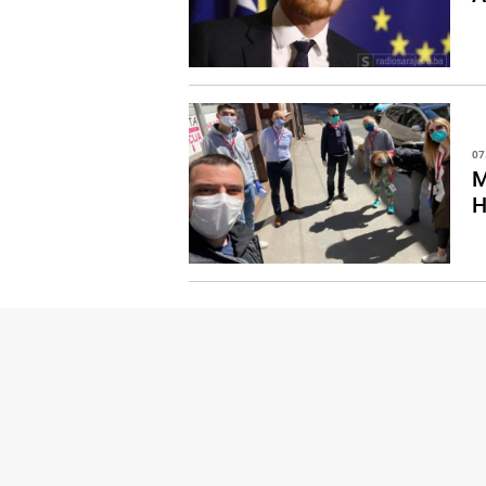
07
M
H