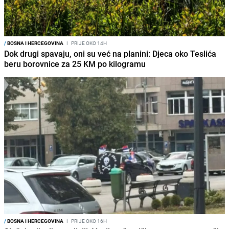
/
BOSNA I HERCEGOVINA
I
PRIJE OKO 14H
Dok drugi spavaju, oni su već na planini: Djeca oko Teslića
beru borovnice za 25 KM po kilogramu
/
BOSNA I HERCEGOVINA
I
PRIJE OKO 16H