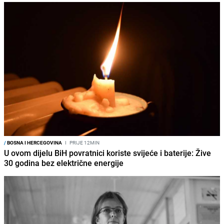
/
BOSNA I HERCEGOVINA
I
PRIJE 12MIN
U ovom dijelu BiH povratnici koriste svijeće i baterije: Žive
30 godina bez električne energije