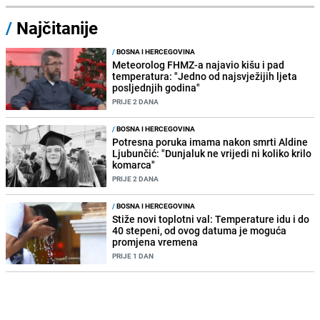
/
Najčitanije
/
BOSNA I HERCEGOVINA
Meteorolog FHMZ-a najavio kišu i pad
temperatura: "Jedno od najsvježijih ljeta
posljednjih godina"
PRIJE 2 DANA
/
BOSNA I HERCEGOVINA
Potresna poruka imama nakon smrti Aldine
Ljubunčić: "Dunjaluk ne vrijedi ni koliko krilo
komarca"
PRIJE 2 DANA
/
BOSNA I HERCEGOVINA
Stiže novi toplotni val: Temperature idu i do
40 stepeni, od ovog datuma je moguća
promjena vremena
PRIJE 1 DAN