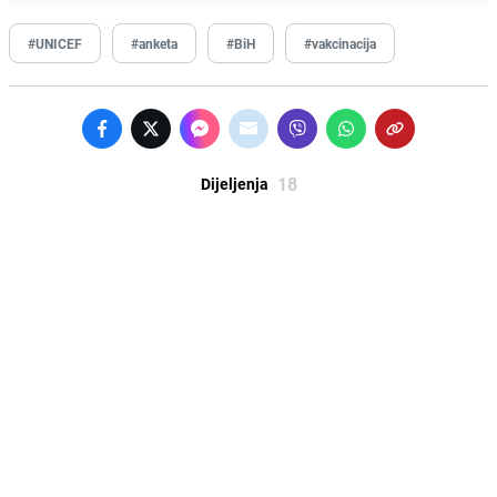
#UNICEF
#anketa
#BiH
#vakcinacija
18
Dijeljenja