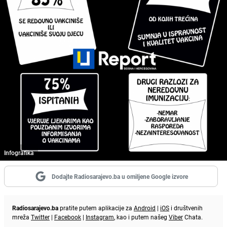
Infografika
Dodajte Radiosarajevo.ba u omiljene Google izvore
Radiosarajevo.ba
pratite putem aplikacije za
Android
|
iOS
i društvenih
mreža
Twitter
|
Facebook
|
Instagram
, kao i putem našeg
Viber
Chata.