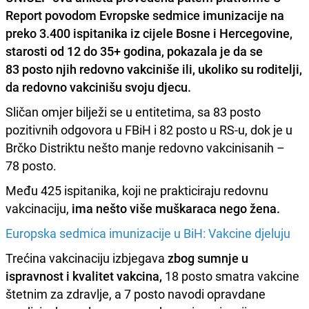
Report povodom Evropske sedmice imunizacije na
preko 3.400 ispitanika iz cijele Bosne i Hercegovine,
starosti od 12 do 35+ godina, pokazala je da se
83 posto njih redovno vakciniše
ili, ukoliko su roditelji,
da redovno vakcinišu svoju djecu.
Sličan omjer bilježi se u entitetima, sa 83 posto
pozitivnih odgovora u FBiH i 82 posto u RS-u, dok je u
Brčko Distriktu nešto manje redovno vakcinisanih –
78 posto.
Među 425 ispitanika, koji ne prakticiraju redovnu
vakcinaciju,
ima nešto više muškaraca nego žena.
Europska sedmica imunizacije u BiH: Vakcine djeluju
Trećina vakcinaciju izbjegava
zbog sumnje u
ispravnost i kvalitet vakcina,
18 posto smatra vakcine
štetnim za zdravlje, a 7 posto navodi opravdane