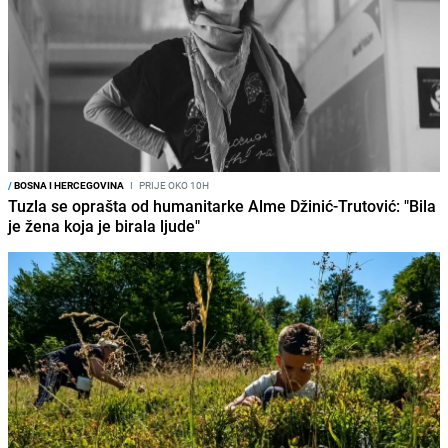
/
BOSNA I HERCEGOVINA
I
PRIJE OKO 10H
Tuzla se oprašta od humanitarke Alme Džinić-Trutović: "Bila
je žena koja je birala ljude"