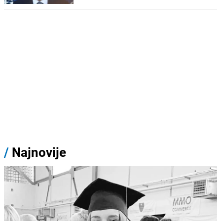
/
Najnovije