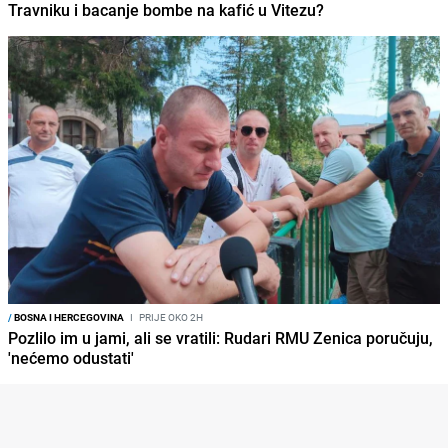
Travniku i bacanje bombe na kafić u Vitezu?
/
BOSNA I HERCEGOVINA
I
PRIJE OKO 2H
Pozlilo im u jami, ali se vratili: Rudari RMU Zenica poručuju,
'nećemo odustati'