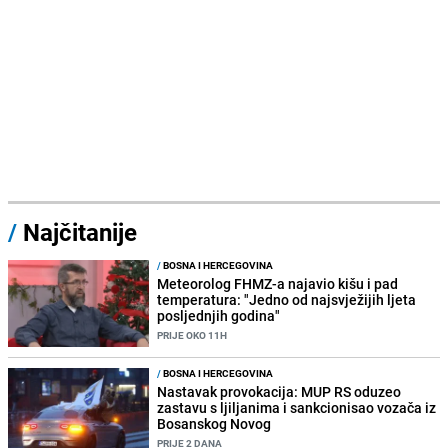
/
Najčitanije
/
BOSNA I HERCEGOVINA
Meteorolog FHMZ-a najavio kišu i pad
temperatura: "Jedno od najsvježijih ljeta
posljednjih godina"
PRIJE OKO 11H
/
BOSNA I HERCEGOVINA
Nastavak provokacija: MUP RS oduzeo
zastavu s ljiljanima i sankcionisao vozača iz
Bosanskog Novog
PRIJE 2 DANA