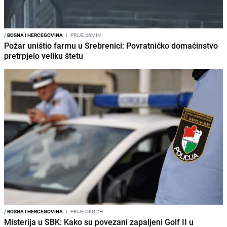
/
BOSNA I HERCEGOVINA
I
PRIJE 46MIN
Požar uništio farmu u Srebrenici: Povratničko domaćinstvo
pretrpjelo veliku štetu
/
BOSNA I HERCEGOVINA
I
PRIJE OKO 2H
Misterija u SBK: Kako su povezani zapaljeni Golf II u