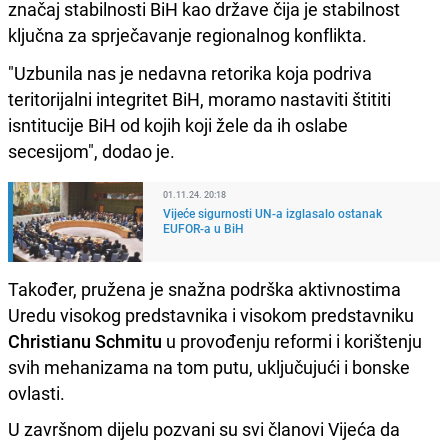
značaj stabilnosti BiH kao države čija je stabilnost
ključna za sprječavanje regionalnog konflikta.
"Uzbunila nas je nedavna retorika koja podriva
teritorijalni integritet BiH, moramo nastaviti štititi
isntitucije BiH od kojih koji žele da ih oslabe
secesijom", dodao je.
01.11.24. 20:18
Vijeće sigurnosti UN-a izglasalo ostanak
EUFOR-a u BiH
Također, pružena je snažna podrška aktivnostima
Uredu visokog predstavnika i visokom predstavniku
Christianu Schmitu
u provođenju reformi i korištenju
svih mehanizama na tom putu, uključujući i bonske
ovlasti.
U završnom dijelu pozvani su svi članovi Vijeća da