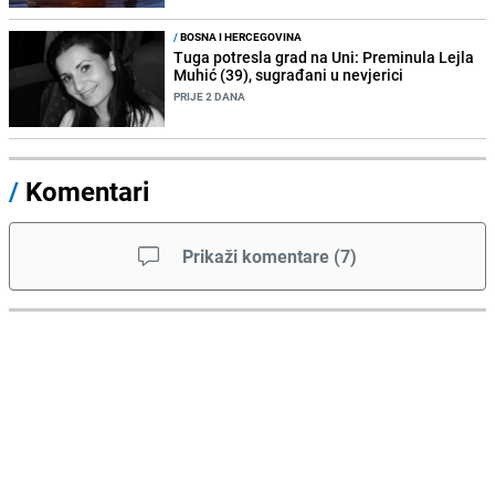
/
BOSNA I HERCEGOVINA
Tuga potresla grad na Uni: Preminula Lejla
Muhić (39), sugrađani u nevjerici
PRIJE 2 DANA
/
Komentari
Prikaži komentare
(
7
)