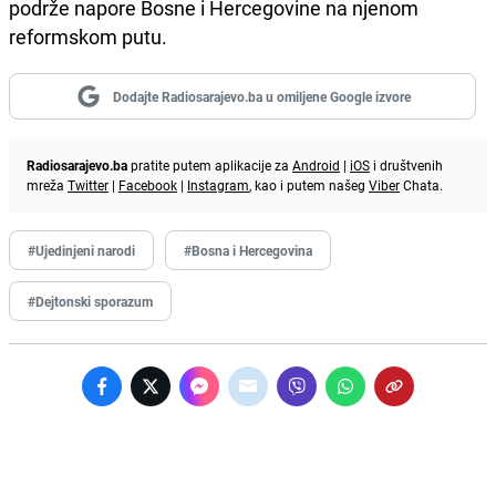
podrže napore Bosne i Hercegovine na njenom
reformskom putu.
Dodajte Radiosarajevo.ba u omiljene Google izvore
Radiosarajevo.ba
pratite putem aplikacije za
Android
|
iOS
i društvenih
mreža
Twitter
|
Facebook
|
Instagram
, kao i putem našeg
Viber
Chata.
#Ujedinjeni narodi
#Bosna i Hercegovina
#Dejtonski sporazum