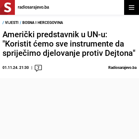
Otvor
/
VIJESTI
/
BOSNA I HERCEGOVINA
Američki predstavnik u UN-u:
"Koristit ćemo sve instrumente da
spriječimo djelovanje protiv Dejtona"
01.11.24. 21:30
Radiosarajevo.ba
7