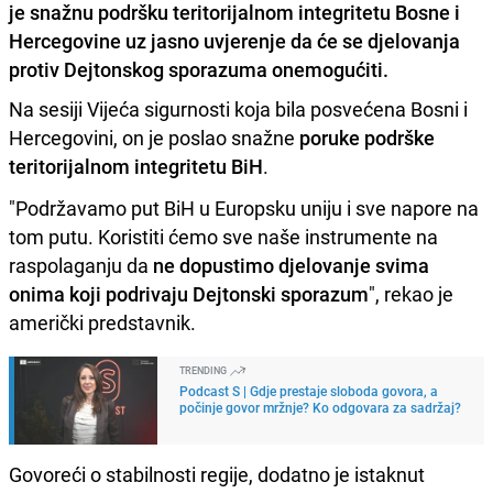
je snažnu podršku teritorijalnom integritetu Bosne i
Hercegovine uz jasno uvjerenje da će se djelovanja
protiv Dejtonskog sporazuma onemogućiti.
Na sesiji Vijeća sigurnosti koja bila posvećena Bosni i
Hercegovini, on je poslao snažne
poruke podrške
teritorijalnom integritetu BiH
.
"Podržavamo put BiH u Europsku uniju i sve napore na
tom putu. Koristiti ćemo sve naše instrumente na
raspolaganju da
ne dopustimo djelovanje svima
onima koji podrivaju Dejtonski sporazum
", rekao je
američki predstavnik.
TRENDING
Podcast S | Gdje prestaje sloboda govora, a
počinje govor mržnje? Ko odgovara za sadržaj?
Govoreći o stabilnosti regije, dodatno je istaknut