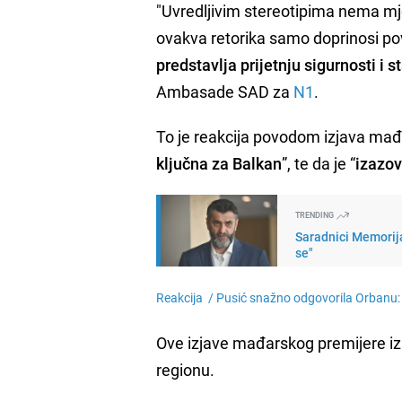
"Uvredljivim stereotipima nema mje
ovakva retorika samo doprinosi pove
predstavlja prijetnju sigurnosti i 
Ambasade SAD za
N1
.
To je reakcija povodom izjava mađa
ključna za Balkan
”, te da je “
izazov
TRENDING
Saradnici Memorija
se"
Reakcija /
Pusić snažno odgovorila Orbanu: 
Ove izjave mađarskog premijere iza
regionu.