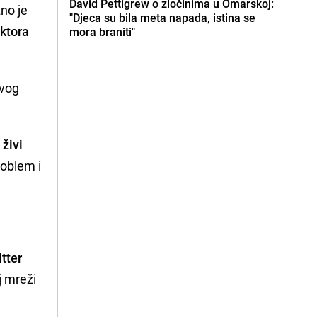
David Pettigrew o zločinima u Omarskoj:
no je
"Djeca su bila meta napada, istina se
ktora
mora braniti"
ovog
 živi
roblem i
tter
j mreži