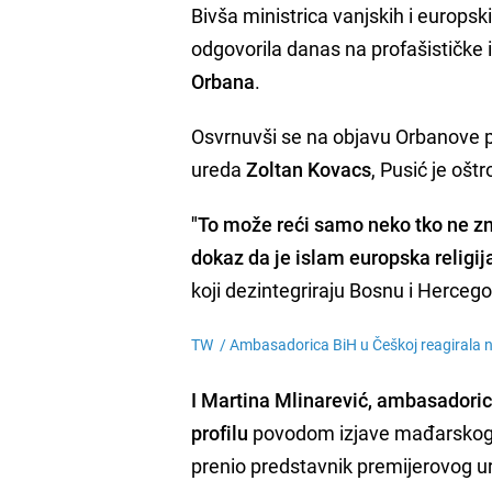
Bivša ministrica vanjskih i europsk
odgovorila danas na profašističke
Orbana
.
Osvrnuvši se na objavu Orbanove p
ureda
Zoltan Kovacs
, Pusić je oštr
"To može reći samo neko tko ne zna
dokaz da je islam europska religij
koji dezintegriraju Bosnu i Hercego
TW /
Ambasadorica BiH u Češkoj reagirala 
I Martina Mlinarević, ambasadoric
profilu
povodom izjave mađarskog pr
prenio predstavnik premijerovog u