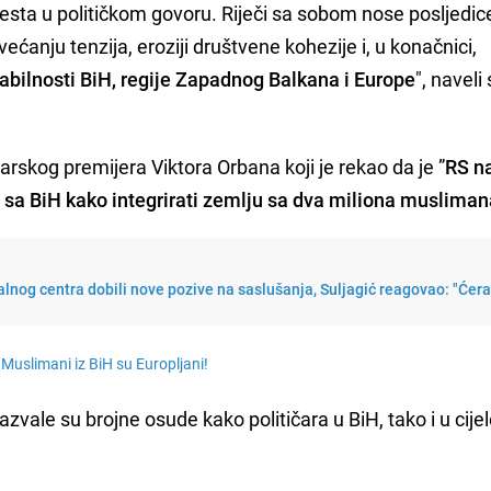
sta u političkom govoru. Riječi sa sobom nose posljedice
ćanju tenzija, eroziji društvene kohezije i, u konačnici,
stabilnosti BiH, regije Zapadnog Balkana i Europe
", naveli 
rskog premijera Viktora Orbana koji je rekao da je ”
RS n
 sa BiH kako integrirati zemlju sa dva miliona muslima
lnog centra dobili nove pozive na saslušanja, Suljagić reagovao: "Ćer
Muslimani iz BiH su Europljani!
zvale su brojne osude kako političara u BiH, tako i u cij