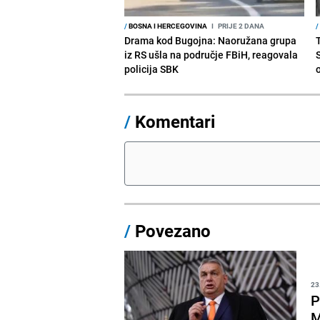
/
BOSNA I HERCEGOVINA
I
PRIJE 2 DANA
/
Drama kod Bugojna: Naoružana grupa
iz RS ušla na područje FBiH, reagovala
policija SBK
/
Komentari
/
Povezano
23
P
M