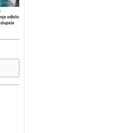
N
anje odbilo
e slupala