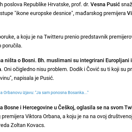
ih poslova Republike Hrvatske, prof. dr.
Vesna Pusić
snaž
 istupe "ikone europske desnice", mađarskog premijera
Vi
oruke, a koju je na Twitteru prenio predstavnik premijer
o poručila.
 ništa o Bosni. Bh. muslimani su integrirani Europljani i
a
. Oni očigledno nisu problem. Dodik i Čović su ti koji su p
vinu", napisala je Pusić.
na Orbanovu izjavu: "Ja sam ponosna Bosanka..."
a Bosne i Hercegovine u Češkoj, oglasila se na svom Twi
emijera Viktora Orbana, a koju je na na ovoj društveno
reda Zoltan Kovacs.