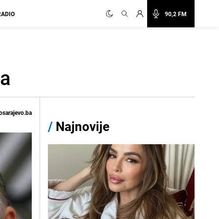
RADIO
90,2 FM
na
osarajevo.ba
/
Najnovije