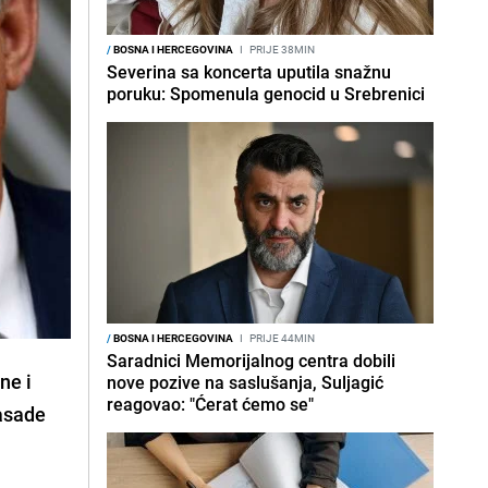
/
BOSNA I HERCEGOVINA
I
PRIJE 38MIN
Severina sa koncerta uputila snažnu
poruku: Spomenula genocid u Srebrenici
/
BOSNA I HERCEGOVINA
I
PRIJE 44MIN
Saradnici Memorijalnog centra dobili
ne i
nove pozive na saslušanja, Suljagić
reagovao: "Ćerat ćemo se"
basade