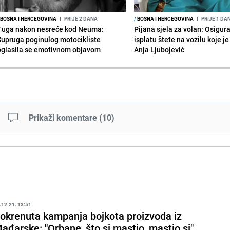
BOSNA I HERCEGOVINA
I
PRIJE 2 DANA
/
BOSNA I HERCEGOVINA
I
PRIJE 1 DA
Tuga nakon nesreće kod Neuma:
Pijana sjela za volan: Osigur
Supruga poginulog motocikliste
isplatu štete na vozilu koje j
oglasila se emotivnom objavom
Anja Ljubojević
Prikaži komentare
(
10
)
.12.21. 13:51
okrenuta kampanja bojkota proizvoda iz
ađarske: "Orbane, što si mastio, mastio si"