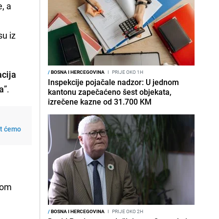
, a
su iz
acija
/
BOSNA I HERCEGOVINA
I
PRIJE OKO 1H
Inspekcije pojačale nadzor: U jednom
na
”.
kantonu zapečaćeno šest objekata,
izrečene kazne od 31.700 KM
at ćemo
elom
/
BOSNA I HERCEGOVINA
I
PRIJE OKO 2H