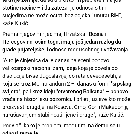
stotine načine – i da zatezanje odnosa s tim
susjedima ne može ostati bez odjeka i unutar BiH",
kaže Kukić.
Prema njegovim riječima, Hrvatska i Bosna i
Hercegovina, osim toga
, imaju još jedan razlog da
grade prijateljske,
i odnose međusobnog uvažavanja.
"A to je činjenica da je danas na sceni ponovo
velikosrpski nacionalizam, ideja koja je dovela do
disolucije bivše Jugoslavije, do rata devedesetih, a
koja se kroz Memorandum 2 – danas u formi
"srpskog
svijeta"
, pa i kroz ideju
"otvorenog Balkana"
– ponovo
vraća na historijsku pozornicu i prijeti, uz sve što može
proizvesti drugdje, na Kosovu, Crnoj Gori i Makedoniji,
narušavanjem stabilnosti i jene i druge", kaže Kukić.
Podvlači kako je problem, međutim,
na čemu se ti
odnosi temelje
.