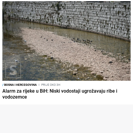
/
BOSNA I HERCEGOVINA
I
PRIJE OKO 3H
Alarm za rijeke u BiH: Niski vodostaji ugrožavaju ribe i
vodozemce