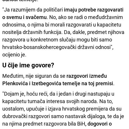
"Ja razumijem da političari
imaju potrebe razgovarati
o svemu i svačemu
. No, ako se radi o međudržavnim
odnosima, o njima bi morali razgovarati u kapacitetu
nositelja državnih funkcija. Da, dakle, predmet njihova
razgovora u konkretnom slučaju mogu biti samo
hrvatsko-bosanskohercegovački državni odnosi",
ocijenio je.
U čije ime govore?
Međutim, nije siguran da se
razgovori između
Plenkovića i Izetbegovića temelje na toj premisi
.
"Dojam je, hoću reći, da i jedan i drugi nastupaju u
kapacitetu tumača interesa svojih naroda. Na to,
uostalom, upućuje i izjava hrvatskog premijera da su
dubrovački razgovori samo nastavak dijaloga, te da je
na njima predmet razgovora bila BiH
, dogovori o