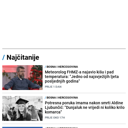
/
Najčitanije
/
BOSNA I HERCEGOVINA
Meteorolog FHMZ-a najavio kišu i pad
temperatura: "Jedno od najsvježijih ljeta
posljednjih godina"
PRIJE 1 DAN
/
BOSNA I HERCEGOVINA
Potresna poruka imama nakon smrti Aldine
Ljubunčić: "Dunjaluk ne vrijedi ni koliko krilo
komarca"
PRIJE OKO 17H