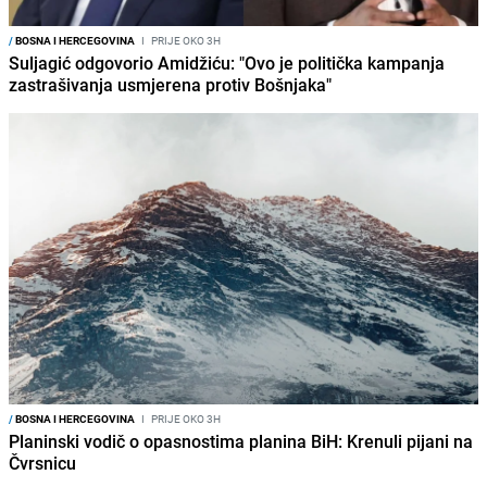
/
BOSNA I HERCEGOVINA
I
PRIJE OKO 3H
Suljagić odgovorio Amidžiću: "Ovo je politička kampanja
zastrašivanja usmjerena protiv Bošnjaka"
/
BOSNA I HERCEGOVINA
I
PRIJE OKO 3H
Planinski vodič o opasnostima planina BiH: Krenuli pijani na
Čvrsnicu