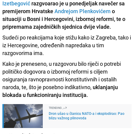
Izetbegović
razgvoarao je u ponedjeljak navečer sa
premijerom Hrvatske
Andrejom Plenkovićem
o
situaciji u Bosni i Hercegovini, izbornoj reformi, te o
pripremama zajedničkih sjednica dvije vlade.
Sudeći po reakcijama koje stižu kako iz Zagreba, tako i
iz Hercegovine, određenih napredaka u tim
razgovorima ima.
Kako je preneseno, u razgovoru bilo riječi o potrebi
političko dogovora o izbornoj reformi s ciljem
osiguranja ravnopravnosti konstitutivnih i ostalih
naroda, te, što je posebno indikativno,
uklanjanju
blokada u funkcioniranju institucija.
TRENDING
Dron ušao u članicu NATO-a i eksplodirao: Pao
blizu važnog plinovoda