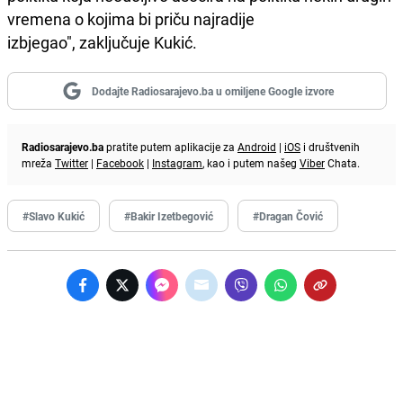
vremena o kojima bi priču najradije
izbjegao", zaključuje Kukić.
Dodajte Radiosarajevo.ba u omiljene Google izvore
Radiosarajevo.ba
pratite putem aplikacije za
Android
|
iOS
i društvenih
mreža
Twitter
|
Facebook
|
Instagram
, kao i putem našeg
Viber
Chata.
#Slavo Kukić
#Bakir Izetbegović
#Dragan Čović