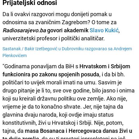
Prijateljski odnosi
Da li ovakvi razgovori mogu donijeti pomak u
odnosima sa zvaničnim Zagrebom? O tome za
Radiosarajevo.ba
govori akademik
Slavo Kukić
,
univerzitetski profesor i politički analitičar.
Sastanak /
Bakir Izetbegović u Dubrovniku razgovarao sa Andrejem
Plenkovićem
"Godinama ponavljam da BiH s
Hrvatskom i Srbijom
funkcionira po zakonu spojenih posuda
, i da bi bh.
političari to uvijek morali imati na umu. Sasvim je
drugo pitanje je li to, sve ove godine, bilo jasno i onima
koji su kreirali državnu politiku ove zemlje. Ako nije,
vrijeme je da to konačno shvate. Jer, nije tajna da
glavnina dvaju naroda, koji ovdje imaju status
konstitutivnih, živi u Hrvatskoj i Srbiji. Nije, potom,
tajna, da
masa Bosanaca i Hercegovaca danas živi u
te dvije zemlje
, da su ti prostori isprepleteni na još