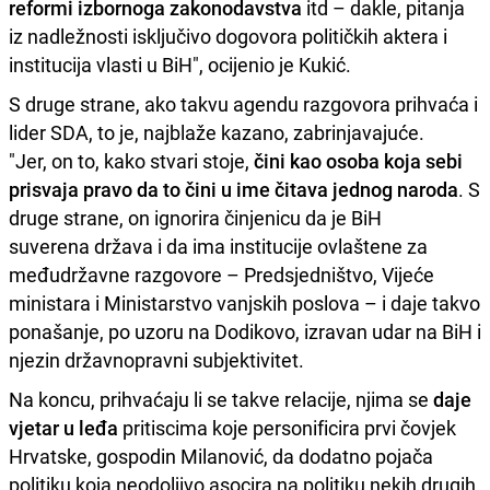
reformi izbornoga zakonodavstva
itd – dakle, pitanja
iz nadležnosti isključivo dogovora političkih aktera i
institucija vlasti u BiH", ocijenio je Kukić.
S druge strane, ako takvu agendu razgovora prihvaća i
lider SDA, to je, najblaže kazano, zabrinjavajuće.
"Jer, on to, kako stvari stoje,
čini kao osoba koja sebi
prisvaja pravo da to čini u ime čitava jednog naroda
. S
druge strane, on ignorira činjenicu da je BiH
suverena država i da ima institucije ovlaštene za
međudržavne razgovore – Predsjedništvo, Vijeće
ministara i Ministarstvo vanjskih poslova – i daje takvo
ponašanje, po uzoru na Dodikovo, izravan udar na BiH i
njezin državnopravni subjektivitet.
Na koncu, prihvaćaju li se takve relacije, njima se
daje
vjetar u leđa
pritiscima koje personificira prvi čovjek
Hrvatske, gospodin Milanović, da dodatno pojača
politiku koja neodoljivo asocira na politiku nekih drugih