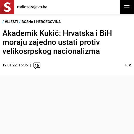
Otvor
/
VIJESTI
/
BOSNA I HERCEGOVINA
Akademik Kukić: Hrvatska i BiH
moraju zajedno ustati protiv
velikosrpskog nacionalizma
12.01.22. 15:35
F. V.
16