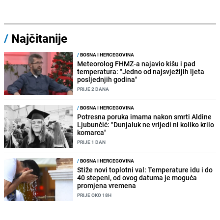
/
Najčitanije
/
BOSNA I HERCEGOVINA
Meteorolog FHMZ-a najavio kišu i pad
temperatura: "Jedno od najsvježijih ljeta
posljednjih godina"
PRIJE 2 DANA
/
BOSNA I HERCEGOVINA
Potresna poruka imama nakon smrti Aldine
Ljubunčić: "Dunjaluk ne vrijedi ni koliko krilo
komarca"
PRIJE 1 DAN
/
BOSNA I HERCEGOVINA
Stiže novi toplotni val: Temperature idu i do
40 stepeni, od ovog datuma je moguća
promjena vremena
PRIJE OKO 18H