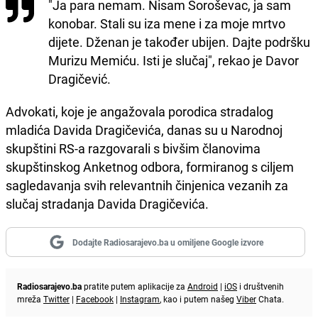
"Ja para nemam. Nisam Soroševac, ja sam
konobar. Stali su iza mene i za moje mrtvo
dijete. Dženan je također ubijen. Dajte podršku
Murizu Memiću. Isti je slučaj", rekao je Davor
Dragičević.
Advokati, koje je angažovala porodica stradalog
mladića Davida Dragičevića, danas su u Narodnoj
skupštini RS-a razgovarali s bivšim članovima
skupštinskog Anketnog odbora, formiranog s ciljem
sagledavanja svih relevantnih činjenica vezanih za
slučaj stradanja Davida Dragičevića.
Dodajte Radiosarajevo.ba u omiljene Google izvore
Radiosarajevo.ba
pratite putem aplikacije za
Android
|
iOS
i društvenih
mreža
Twitter
|
Facebook
|
Instagram
, kao i putem našeg
Viber
Chata.