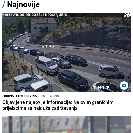
/
Najnovije
/
BOSNA I HERCEGOVINA
I
PRIJE 40MIN
Objavljene najnovije informacije: Na ovim graničnim
prijelazima su najduža zadržavanja