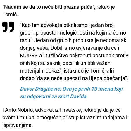
"
Nadam se da to neće biti prazna priča
", rekao je
Tomić.
"Kao tim advokata otkrili smo i jedan broj
grubih propusta i nelogičnosti na kojima ćemo
raditi. Jedan od grubih propusta je nedostatak
donjeg veša. Dobili smo uvjeravanje da će i
MUPRS-a i tužilaštvo pokrenuti postupak protiv
onih koji su sakrili, bacili ili uništili važan
materijalni dokaz", istaknuo je Tomić, ali i
dodao "da se neće upecati na lijepa obećanja".
Davor Dragičević: Ovo je prvih 13 imena koji
su odgovorni za smrt Davida
I
Anto Nobilo
, advokat iz Hrvatske, rekao je da je će
ovom timu biti omogućen pristup istražnim radnjama i
ispitivanjima.