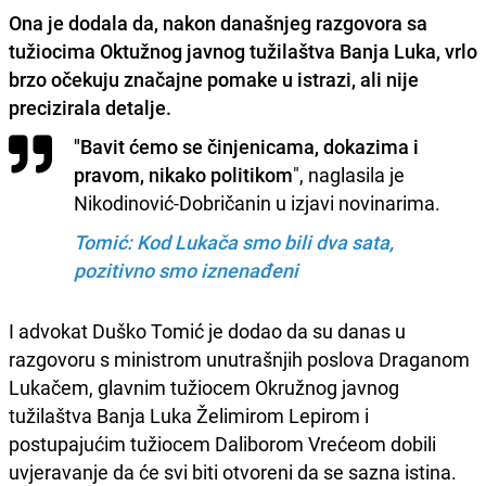
Ona je dodala da, nakon današnjeg razgovora sa
tužiocima Oktužnog javnog tužilaštva Banja Luka, vrlo
brzo očekuju značajne pomake u istrazi, ali nije
precizirala detalje.
"Bavit ćemo se činjenicama, dokazima i
pravom, nikako politikom
", naglasila je
Nikodinović-Dobričanin u izjavi novinarima.
Tomić: Kod Lukača smo bili dva sata,
pozitivno smo iznenađeni
I advokat Duško Tomić je dodao da su danas u
razgovoru s ministrom unutrašnjih poslova Draganom
Lukačem, glavnim tužiocem Okružnog javnog
tužilaštva Banja Luka Želimirom Lepirom i
postupajućim tužiocem Daliborom Vrećeom dobili
uvjeravanje da će svi biti otvoreni da se sazna istina.