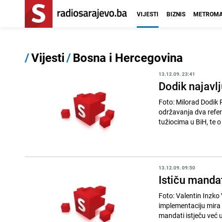
VIJESTI
BIZNIS
METROMA
/
Vijesti
/
Bosna i Hercegovina
13.12.09. 23:41
Dodik najavl
Foto: Milorad Dodik Predsjednik Vlade Republike Srpske i SNSD-a, Milorad Dodik, najavio je mogućnost
održavanja dva refe
tužiocima u BiH, te o
13.12.09. 09:50
Ističu manda
Foto: Valentin Inzko Visoki predstavnik Valentin Inzko sa ambasadorima zemalja članica Vijeća za
implementaciju mira 