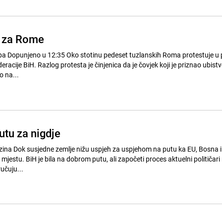
e za Rome
 petak pred
acije BiH. Razlog protesta je činjenica da je čovjek koji je priznao ubis
o na...
utu za nigdje
u ka EU, Bosna i
jestu. BiH je bila na dobrom putu, ali započeti proces aktuelni političari
učuju...