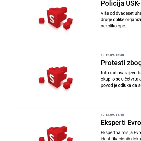
Policija USK-
Više od dvadeset uha
druge oblike organizi
nekoliko opć...
10.12.09. 16:30
Protesti zbog
foto:radiosarajevo.ba Oko 50 članova Foruma mladih SDP-a i predstavnika nevladinih organi
okupilo se u četvrt
povod je odluka da se
10.12.09. 14:48
Eksperti Evr
Ekspertna misija Evr
identifikacionih dokumenata u Bosni 