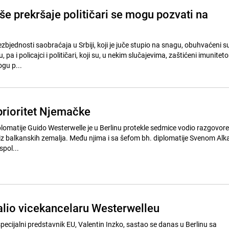
kše prekršaje političari se mogu pozvati na
jednosti saobraćaja u Srbiji, koji je juče stupio na snagu, obuhvaćeni su
 pa i policajci i političari, koji su, u nekim slučajevima, zaštićeni imunitet
ogu p...
prioritet Njemačke
plomatije Guido Westerwelle je u Berlinu protekle sedmice vodio razgovore
 iz balkanskih zemalja. Među njima i sa šefom bh. diplomatije Svenom Alk
pol...
alio vicekancelaru Westerwelleu
specijalni predstavnik EU, Valentin Inzko, sastao se danas u Berlinu sa