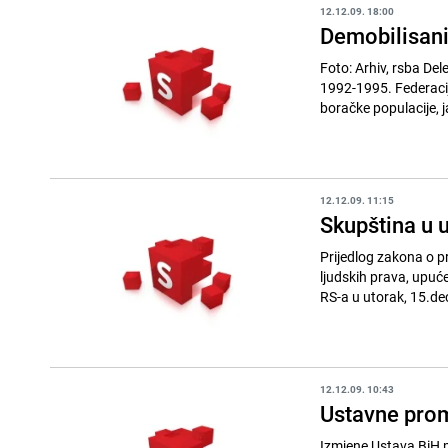
12.12.09. 18:00
Demobilisani
Foto: Arhiv, rsba Delegati Skupštine Saveza demobilisanih boraca odbrambeno-oslobodilačkog rata
1992-1995. Federacij
boračke populacije, j
12.12.09. 11:15
Skupština u 
Prijedlog zakona o p
ljudskih prava, upuć
RS-a u utorak, 15.dec
12.12.09. 10:43
Ustavne prom
Izmjene Ustava BiH mo