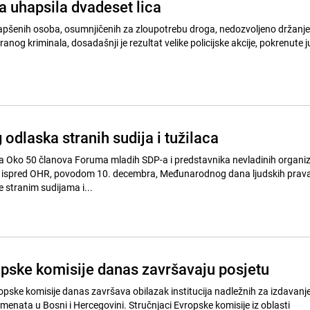
a uhapsila dvadeset lica
pšenih osoba, osumnjičenih za zloupotrebu droga, nedozvoljeno držanje 
ranog kriminala, dosadašnji je rezultat velike policijske akcije, pokrenute j
 odlaska stranih sudija i tužilaca
zacija
ak ispred OHR, povodom 10. decembra, Međunarodnog dana ljudskih prava
 stranim sudijama i...
opske komisije danas završavaju posjetu
opske komisije danas završava obilazak institucija nadležnih za izdavanj
i Hercegovini. Stručnjaci Evropske komisije iz oblasti