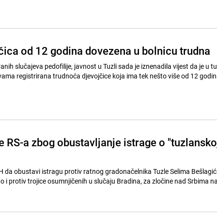
jčica od 12 godina dovezena u bolnicu trudna
nih slučajeva pedofilije, javnost u Tuzli sada je iznenadila vijest da je u 
ma registrirana trudnoća djevojčice koja ima tek nešto više od 12 godin
e RS-a zbog obustavljanje istrage o "tuzlansko
H da obustavi istragu protiv ratnog gradonačelnika Tuzle Selima Bešlagić
o i protiv trojice osumnjičenih u slučaju Bradina, za zločine nad Srbima n