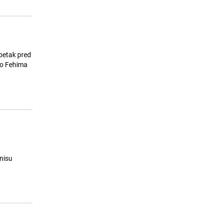
u BiH: Orašje može postati
popularna destinacija
26.07.26. 07:14
|
BOSNA I HERCEGOVINA
tvo Fehima
 nisu