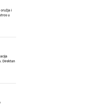
oružja i
utros u
. Direktan
e