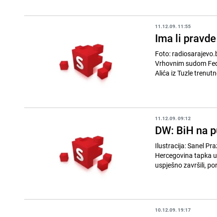
11.12.09. 11:55
Ima li pravd
Foto: radiosarajevo.ba Dopunjeno u 12:35 Oko stotinu pedeset tuzlanskih Roma protestuje u
Vrhovnim sudom Feder
Alića iz Tuzle trenutn
11.12.09. 09:12
DW: BiH na p
Ilustracija: Sanel Prazina Dok susjedne zemlje nižu uspjeh za uspjehom na put
Hercegovina tapka u m
uspješno završili, por
10.12.09. 19:17