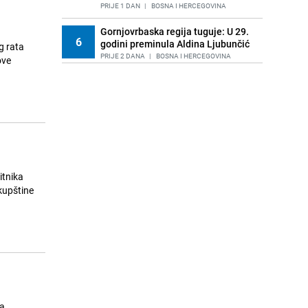
PRIJE 1 DAN
|
BOSNA I HERCEGOVINA
Gornjovrbaska regija tuguje: U 29.
6
godini preminula Aldina Ljubunčić
PRIJE 2 DANA
|
BOSNA I HERCEGOVINA
ove
Konaković odgovorio Turković:
7
"Jeste li namjerno slagali?"
PRIJE 1 DAN
|
BOSNA I HERCEGOVINA
Helez poručio Vučiću: "Pratili smo
8
svaki tvoj pokret u BiH, doživjet ćeš
krah kao i Orban"
PRIJE 2 DANA
|
BOSNA I HERCEGOVINA
itnika
kupštine
Nekoliko dana nakon pogibije pet
9
planinara: Sanjin Hodžić uspješno
osvojio Elbrus
PRIJE 1 DAN
|
BOSNA I HERCEGOVINA
Vučiću teško pala izjava Heleza:
10
"Lažove, što me ne uhapsiš? Došao
sam vam na noge"
PRIJE 2 DANA
|
BOSNA I HERCEGOVINA
za