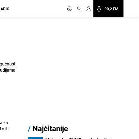
RADIO
90,2 FM
udijama i
/
Najčitanije
 njih