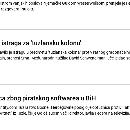
strom vanjskih poslova Njemačke Guidom Westerwelleom, prenijela je Fena. Inz
razgovarali su o tr...
istraga za 'tuzlansku kolonu'
avilo je istragu u predmetu "tuzlanska kolona" protiv ratnog gradonačelni
žilac David Schwendiman juče je dao saglasnost
ca zbog piratskog softwarea u BiH
lo je optužnicu protiv Fahrudina
tnet“ iz Tuzle, čiji je Gološ suosnivač i direktor, javlja Federalna televizija.