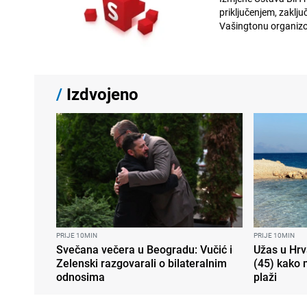
priključenjem, zaklju
Vašingtonu organizov
/
Izdvojeno
PRIJE 10MIN
PRIJE 10MIN
Svečana večera u Beogradu: Vučić i
Užas u Hrv
Zelenski razgovarali o bilateralnim
(45) kako 
odnosima
plaži