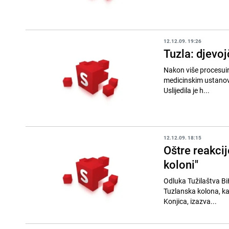
12.12.09. 19:26
Tuzla: djevo
Nakon više procesuira
medicinskim ustanova
Uslijedila je h...
12.12.09. 18:15
Oštre reakcij
koloni"
Odluka Tužilaštva Bi
Tuzlanska kolona, ka
Konjica, izazva...