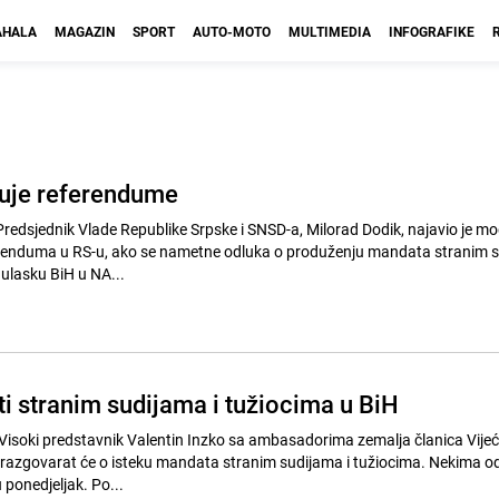
HALA
MAGAZIN
SPORT
AUTO-MOTO
MULTIMEDIA
INFOGRAFIKE
juje referendume
renduma u RS-u, ako se nametne odluka o produženju mandata stranim s
 ulasku BiH u NA...
ti stranim sudijama i tužiocima u BiH
razgovarat će o isteku mandata stranim sudijama i tužiocima. Nekima od
mandati istječu već u ponedjeljak. Po...