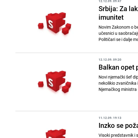
12.12.09. 09:47
Srbija: Za la
imunitet
Novim Zakonom o bezb
učesnici u saobraćaju,
Političari se i dalje m
12.12.09. 09:20
Balkan opet 
Novi njemački šef di
nekolikio zvaničnika
Njemačkog ministra s
11.12.09. 19:13
Inzko se pož
Visoki predstavnik i 