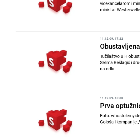
vicekancelarom i mini
ministar Westerwelle 
11.12.09. 17:22
Obustavljena 
Tužilaštvo BiH obust
Selima Bešlagić i drugih, prenosi Srna. Međunarodni tu
na odlu...
11.12.09. 13:30
Prva optužni
Foto: whostolemyidentity.com Tužilaštvo Bosne i Hercegovine podig
Gološa i kompanije „Wi