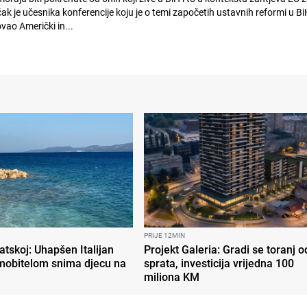
čak je učesnika konferencije koju je o temi započetih ustavnih reformi u Bi
ao Američki in...
PRIJE 12MIN
atskoj: Uhapšen Italijan
Projekt Galeria: Gradi se toranj o
mobitelom snima djecu na
sprata, investicija vrijedna 100
miliona KM