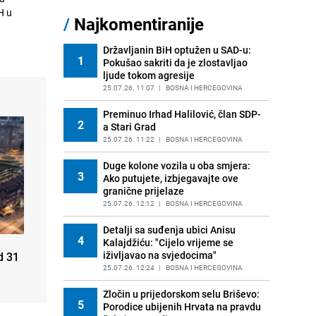
Konaković i Mehmedović uputili
H u
/
Najkomentiranije
11
oštre kritike zbog raspodjele
funkcija u institucijama BiH
Državljanin BiH optužen u SAD-u:
PRIJE OKO 22H
|
BOSNA I HERCEGOVINA
1
Pokušao sakriti da je zlostavljao
ljude tokom agresije
Paklene vrućine i do 42°C i u
12
narednim danima: Poznato kada će
25.07.26. 11:07
|
BOSNA I HERCEGOVINA
pasti temperature u BiH
Preminuo Irhad Halilović, član SDP-
PRIJE 1 DAN
|
BOSNA I HERCEGOVINA
2
a Stari Grad
Kratak predah od vrućina, zatim
25.07.26. 11:22
|
BOSNA I HERCEGOVINA
13
opet 'pržionica': BH Meteo
najavljuje novi toplotni val
Duge kolone vozila u oba smjera:
3
Ako putujete, izbjegavajte ove
PRIJE 1 DAN
|
BOSNA I HERCEGOVINA
granične prijelaze
Počela isplata plata, razlike i
25.07.26. 12:12
|
BOSNA I HERCEGOVINA
14
regresa u institucijama BiH:
Zaposlenici će dobiti i do 1.200 KM
Detalji sa suđenja ubici Anisu
4
Kalajdžiću: "Cijelo vrijeme se
PRIJE 2 DANA
|
BOSNA I HERCEGOVINA
iživljavao na svjedocima"
d 31
Turković iznijela teške optužbe,
25.07.26. 12:24
|
BOSNA I HERCEGOVINA
15
spominje i Konakovića: Poziva na
istragu o skandalu s kokainom
Zločin u prijedorskom selu Briševo:
5
Porodice ubijenih Hrvata na pravdu
PRIJE 2 DANA
|
BOSNA I HERCEGOVINA