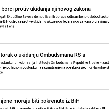
 borci protiv ukidanja njihovog zakona
e BiH oštro se protive ukidanju aktuelnog federalnog zakona o pravima 
avlja Fena...
utorak o ukidanju Ombudsmana RS-a
restanku funkcioniranja institucije Ombudsmana Republike Srpske – zašt
en je po hitnom postupku na razmatranje na posebnoj sjednici Narodne s
e...
jene moraju biti pokrenute iz BiH
raju biti pokrenute od onih koji žive u BiH i to u kontekstu zahtjeva EU 