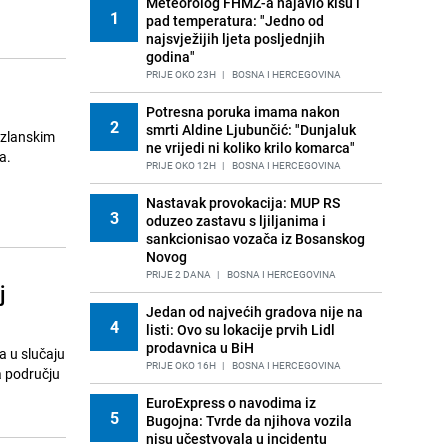
Meteorolog FHMZ-a najavio kišu i
1
pad temperatura: "Jedno od
najsvježijih ljeta posljednjih
godina"
PRIJE OKO 23H
|
BOSNA I HERCEGOVINA
Potresna poruka imama nakon
2
smrti Aldine Ljubunčić: "Dunjaluk
tuzlanskim
ne vrijedi ni koliko krilo komarca"
a.
PRIJE OKO 12H
|
BOSNA I HERCEGOVINA
Nastavak provokacija: MUP RS
3
oduzeo zastavu s ljiljanima i
sankcionisao vozača iz Bosanskog
Novog
PRIJE 2 DANA
|
BOSNA I HERCEGOVINA
j
Jedan od najvećih gradova nije na
4
listi: Ovo su lokacije prvih Lidl
prodavnica u BiH
a u slučaju
PRIJE OKO 16H
|
BOSNA I HERCEGOVINA
a području
EuroExpress o navodima iz
5
Bugojna: Tvrde da njihova vozila
nisu učestvovala u incidentu