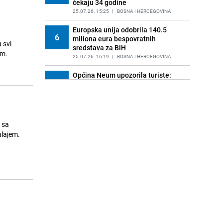
čekaju 34 godine
25.07.26. 15:25
|
BOSNA I HERCEGOVINA
Europska unija odobrila 140.5
6
miliona eura bespovratnih
 svi
sredstava za BiH
om.
25.07.26. 16:19
|
BOSNA I HERCEGOVINA
Općina Neum upozorila turiste:
7
Provjerite je li Vaš smještaj u
Registru pružalaca usluga
25.07.26. 16:45
|
BOSNA I HERCEGOVINA
BH Meteo upozorava: Prije velikog
 sa
8
toplotnog talasa stiže nevrijeme,
alajem.
ove regije su na udaru
25.07.26. 17:06
|
BOSNA I HERCEGOVINA
Diplomatski skandal: Ministar
9
Košarac izostavio ambasadora BiH
iz zvanične posjete Egiptu
25.07.26. 19:05
|
BOSNA I HERCEGOVINA
Veliki problem za poljoprivrednike:
10
Na 39 imanja u BiH potvrđena