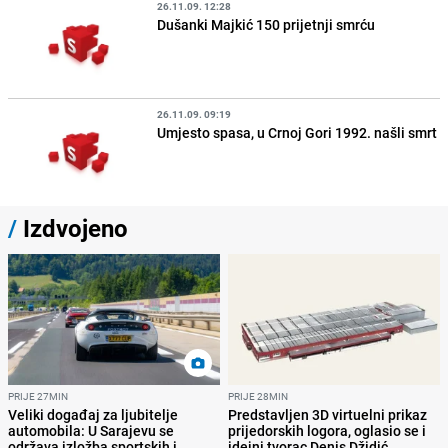
26.11.09. 12:28
Dušanki Majkić 150 prijetnji smrću
26.11.09. 09:19
Umjesto spasa, u Crnoj Gori 1992. našli smrt
/
Izdvojeno
PRIJE 27MIN
PRIJE 28MIN
Veliki događaj za ljubitelje
Predstavljen 3D virtuelni prikaz
automobila: U Sarajevu se
prijedorskih logora, oglasio se i
održava izložba sportskih i
idejni tvorac Denis Džidić