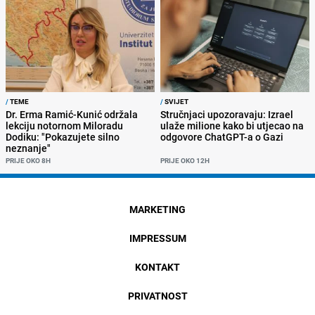
/
TEME
/
SVIJET
Dr. Erma Ramić-Kunić održala
Stručnjaci upozoravaju: Izrael
lekciju notornom Miloradu
ulaže milione kako bi utjecao na
Dodiku: "Pokazujete silno
odgovore ChatGPT-a o Gazi
neznanje"
PRIJE OKO 8H
PRIJE OKO 12H
MARKETING
IMPRESSUM
KONTAKT
PRIVATNOST