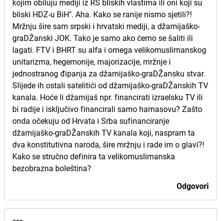
kojim obiluju mediji iz RS bliskih vlastima ili oni koji su
bliski HDZ-u BiH". Aha. Kako se ranije nismo sjetili?!
Mržnju šire sam srpski i hrvatski mediji, a džamijaško-
graDŽanski JOK. Tako je samo ako ćemo se šaliti ili
lagati. FTV i BHRT su alfa i omega velikomuslimanskog
unitarizma, hegemonije, majorizacije, mržnje i
jednostranog đipanja za džamijaško-graDŽansku stvar.
Slijede ih ostali satelitići od džamijaško-graDŽanskih TV
kanala. Hoće li džamijaš npr. financirati izraelsku TV ili
bi radije i isključivo financirali samo hamasovu? Zašto
onda očekuju od Hrvata i Srba sufinanciranje
džamijaško-graDŽanskih TV kanala koji, naspram ta
dva konstitutivna naroda, šire mržnju i rade im o glavi?!
Kako se stručno definira ta velikomuslimanska
bezobrazna boleština?
Odgovori