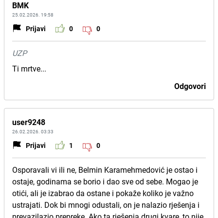
BMK
25.02.2026. 19:58
Prijavi
0
0
UZP
Ti mrtve...
Odgovori
user9248
26.02.2026. 03:33
Prijavi
1
0
Osporavali vi ili ne, Belmin Karamehmedović je ostao i
ostaje, godinama se borio i dao sve od sebe. Mogao je
otići, ali je izabrao da ostane i pokaže koliko je važno
ustrajati. Dok bi mnogi odustali, on je nalazio rješenja i
prevazilazio prepreke. Ako ta rješenja drugi kvare, to nije