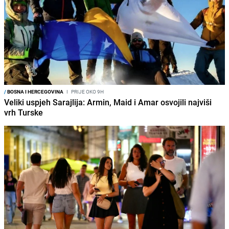
/
BOSNA I HERCEGOVINA
I
PRIJE OKO 9H
Veliki uspjeh Sarajlija: Armin, Maid i Amar osvojili najviši
vrh Turske