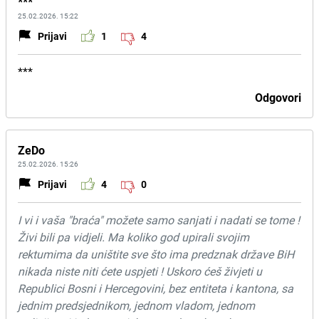
***
25.02.2026. 15:22
Prijavi
1
4
***
Odgovori
ZeDo
25.02.2026. 15:26
Prijavi
4
0
I vi i vaša "braća" možete samo sanjati i nadati se tome !
Živi bili pa vidjeli. Ma koliko god upirali svojim
rektumima da uništite sve što ima predznak države BiH
nikada niste niti ćete uspjeti ! Uskoro ćeš živjeti u
Republici Bosni i Hercegovini, bez entiteta i kantona, sa
jednim predsjednikom, jednom vladom, jednom