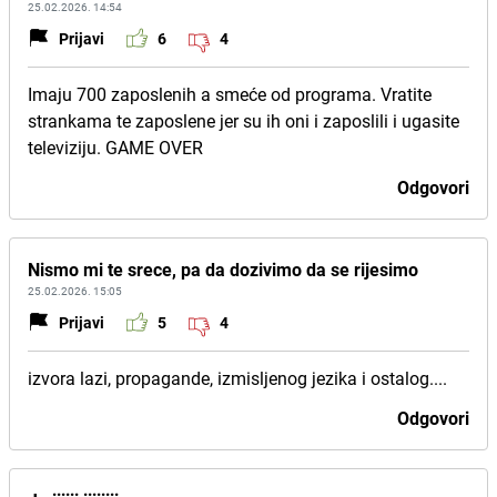
25.02.2026. 14:54
Prijavi
6
4
Imaju 700 zaposlenih a smeće od programa. Vratite
strankama te zaposlene jer su ih oni i zaposlili i ugasite
televiziju. GAME OVER
Odgovori
Nismo mi te srece, pa da dozivimo da se rijesimo
25.02.2026. 15:05
Prijavi
5
4
izvora lazi, propagande, izmisljenog jezika i ostalog....
Odgovori