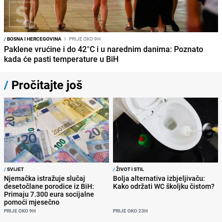
/
BOSNA I HERCEGOVINA
I
PRIJE OKO 9H
Paklene vrućine i do 42°C i u narednim danima: Poznato
kada će pasti temperature u BiH
/
Pročitajte još
/
SVIJET
/
ŽIVOT I STIL
Njemačka istražuje slučaj
Bolja alternativa izbjeljivaču:
desetočlane porodice iz BiH:
Kako održati WC školjku čistom?
Primaju 7.300 eura socijalne
pomoći mjesečno
PRIJE OKO 9H
PRIJE OKO 23H