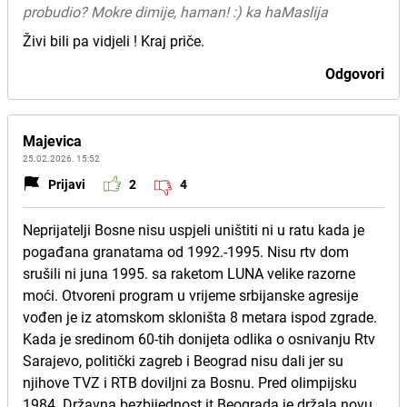
probudio? Mokre dimije, haman! :) ka haMaslija
Živi bili pa vidjeli ! Kraj priče.
Odgovori
Majevica
25.02.2026. 15:52
Prijavi
2
4
Neprijatelji Bosne nisu uspjeli uništiti ni u ratu kada je
pogađana granatama od 1992.-1995. Nisu rtv dom
srušili ni juna 1995. sa raketom LUNA velike razorne
moći. Otvoreni program u vrijeme srbijanske agresije
vođen je iz atomskom skloništa 8 metara ispod zgrade.
Kada je sredinom 60-tih donijeta odlika o osnivanju Rtv
Sarajevo, politički zagreb i Beograd nisu dali jer su
njihove TVZ i RTB doviljni za Bosnu. Pred olimpijsku
1984. Državna bezbijednost it Beograda je držala novu