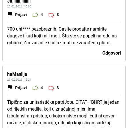
Ja,iiiiii,iiiiiiii
25.02.2026. 15:06
Prijavi
4
3
700 uhl**** bezobraznih. Gasite,prodajte namirite
dugove i kud koji mili moji. Šta ste se popeli narodu na
grbaču. Zar vas nije stid uzimati ne zarađenu platu.
Odgovori
haMaslija
25.02.2026. 15:21
Prijavi
4
3
Tipično za unitarističke patriJote. CITAT: "BHRT je jedan
od rijetkih medija, koji u značajnoj mjeri ima
izbalansiran pristup, u kojem niste mogli čuti ni govor
mržnje, ni diskriminaciju, niti bilo koji sličan sadržaj