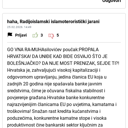
Odgovori
haha, Radijoislamski islamoteroristički jarani
25.02.2026. 14:49
Prijavi
3
5
GO VNA RA-MUHAsilovićev poučak:PROPALA
HRVATSKA! DA UNIĐE KAD BIDE OSVAJO ŠTO JE
BOLEŠNJAČKO? DA NIJE MOST PRENIZAK, SEJDE TI?!
Hrvatska je, zahvaljujući visokoj kapitalizaciji i
odgovornom upravljanju, jedina članica EU koja u
zadnjih 20 godina nije spašavala banke javnim
sredstvima, čime je očuvana fiskalna stabilnost i
povjerenje građana.Hrvatske banke konkurentne
najrazvijenijim članicama EU po uvjetima, kamatama i
troškovima! Snažan rast kredita kućanstvima i
poduzećima, konkurentne kamatne stope i visoka
produktivnost čine bankarski sektor ključnim za