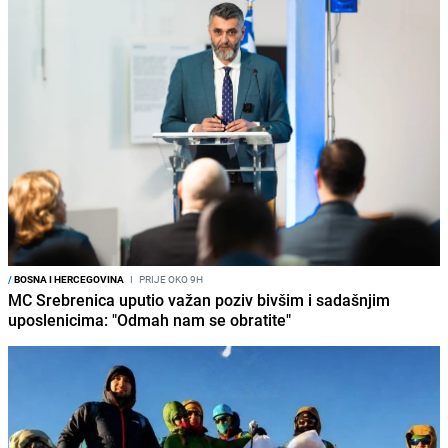
/
BOSNA I HERCEGOVINA
I
PRIJE OKO 9H
MC Srebrenica uputio važan poziv bivšim i sadašnjim
uposlenicima: "Odmah nam se obratite"