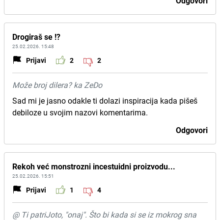
Odgovori
Drogiraš se !?
25.02.2026. 15:48
Prijavi
2
2
Može broj dilera? ka ZeDo
Sad mi je jasno odakle ti dolazi inspiracija kada pišeš
debiloze u svojim nazovi komentarima.
Odgovori
Rekoh već monstrozni incestuidni proizvodu...
25.02.2026. 15:51
Prijavi
1
4
@ Ti patriJoto, "onaj". Što bi kada si se iz mokrog sna