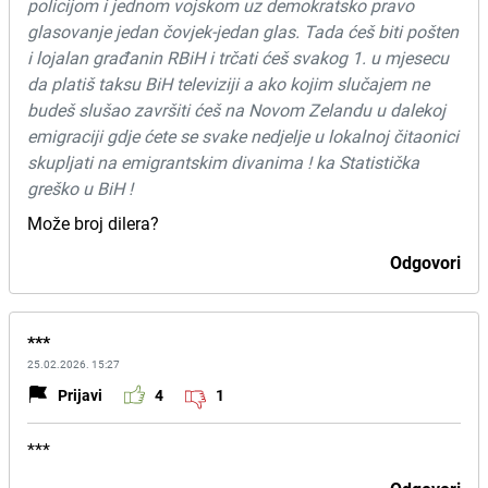
policijom i jednom vojskom uz demokratsko pravo
glasovanje jedan čovjek-jedan glas. Tada ćeš biti pošten
i lojalan građanin RBiH i trčati ćeš svakog 1. u mjesecu
da platiš taksu BiH televiziji a ako kojim slučajem ne
budeš slušao završiti ćeš na Novom Zelandu u dalekoj
emigraciji gdje ćete se svake nedjelje u lokalnoj čitaonici
skupljati na emigrantskim divanima ! ka Statistička
greško u BiH !
Može broj dilera?
Odgovori
***
25.02.2026. 15:27
Prijavi
4
1
***