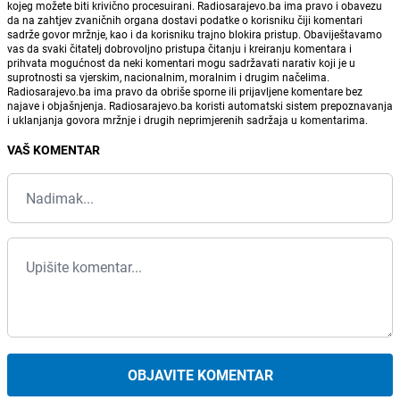
kojeg možete biti krivično procesuirani. Radiosarajevo.ba ima pravo i obavezu
da na zahtjev zvaničnih organa dostavi podatke o korisniku čiji komentari
sadrže govor mržnje, kao i da korisniku trajno blokira pristup. Obaviještavamo
vas da svaki čitatelj dobrovoljno pristupa čitanju i kreiranju komentara i
prihvata mogućnost da neki komentari mogu sadržavati narativ koji je u
suprotnosti sa vjerskim, nacionalnim, moralnim i drugim načelima.
Radiosarajevo.ba ima pravo da obriše sporne ili prijavljene komentare bez
najave i objašnjenja. Radiosarajevo.ba koristi automatski sistem prepoznavanja
i uklanjanja govora mržnje i drugih neprimjerenih sadržaja u komentarima.
VAŠ KOMENTAR
OBJAVITE KOMENTAR