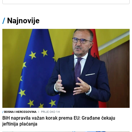
/
Najnovije
/
BOSNA I HERCEGOVINA
I
PRIJE OKO 1H
BiH napravila važan korak prema EU: Građane čekaju
jeftinija plaćanja