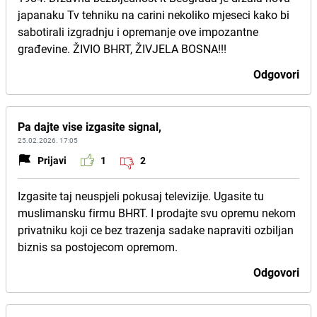
japanaku Tv tehniku na carini nekoliko mjeseci kako bi
sabotirali izgradnju i opremanje ove impozantne
građevine. ŽIVIO BHRT, ŽIVJELA BOSNA!!!
Odgovori
Pa dajte vise izgasite signal,
25.02.2026. 17:05
Prijavi
1
2
Izgasite taj neuspjeli pokusaj televizije. Ugasite tu
muslimansku firmu BHRT. I prodajte svu opremu nekom
privatniku koji ce bez trazenja sadake napraviti ozbiljan
biznis sa postojecom opremom.
Odgovori