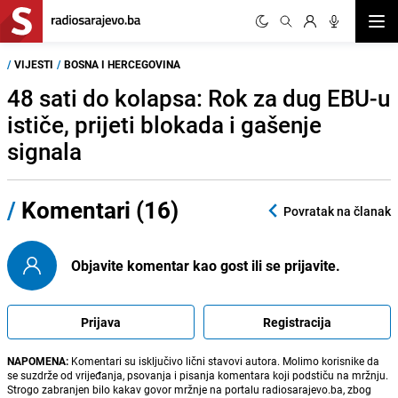
Otvor
/
VIJESTI
/
BOSNA I HERCEGOVINA
48 sati do kolapsa: Rok za dug EBU-u
ističe, prijeti blokada i gašenje
signala
/
Komentari (16)
Povratak na članak
Objavite komentar kao gost ili se prijavite.
Prijava
Registracija
NAPOMENA:
Komentari su isključivo lični stavovi autora. Molimo korisnike da
se suzdrže od vrijeđanja, psovanja i pisanja komentara koji podstiču na mržnju.
Strogo zabranjen bilo kakav govor mržnje na portalu radiosarajevo.ba, zbog