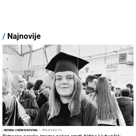
/
Najnovije
/
BOSNA I HERCEGOVINA
I
PRIJE OKO 7H