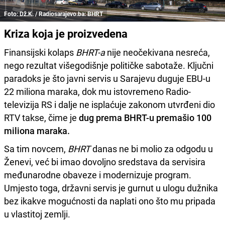
Foto: Dž.K. / Radiosarajevo.ba: BHRT
Kriza koja je proizvedena
Finansijski kolaps
BHRT-a
nije neočekivana nesreća,
nego rezultat višegodišnje političke sabotaže. Ključni
paradoks je što javni servis u Sarajevu duguje EBU-u
22 miliona maraka, dok mu istovremeno Radio-
televizija RS i dalje ne isplaćuje zakonom utvrđeni dio
RTV takse, čime je
dug prema BHRT-u premašio 100
miliona maraka.
Sa tim novcem,
BHRT
danas ne bi molio za odgodu u
Ženevi, već bi imao dovoljno sredstava da servisira
međunarodne obaveze i modernizuje program.
Umjesto toga, državni servis je gurnut u ulogu dužnika
bez ikakve mogućnosti da naplati ono što mu pripada
u vlastitoj zemlji.