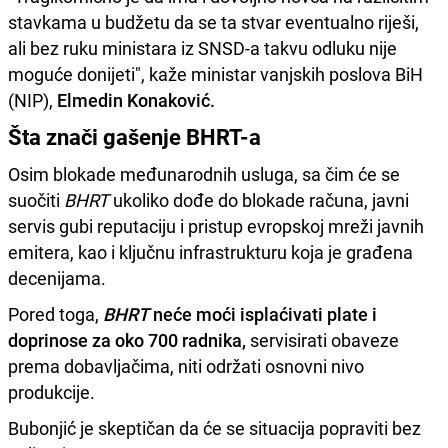
stavkama u budžetu da se ta stvar eventualno riješi,
ali bez ruku ministara iz SNSD-a takvu odluku nije
moguće donijeti", kaže ministar vanjskih poslova BiH
(NIP),
Elmedin Konaković.
Šta znači gašenje BHRT-a
Osim blokade međunarodnih usluga, sa čim će se
suočiti
BHRT
ukoliko dođe do blokade računa, javni
servis gubi reputaciju i pristup evropskoj mreži javnih
emitera, kao i ključnu infrastrukturu koja je građena
decenijama.
Pored toga,
BHRT
neće moći isplaćivati plate i
doprinose za oko 700 radnika,
servisirati obaveze
prema dobavljačima, niti održati osnovni nivo
produkcije.
Bubonjić je skeptičan da će se situacija popraviti bez