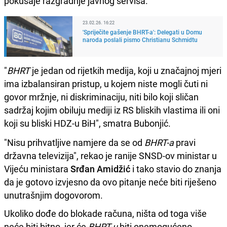
pokušaje razgradnje javnog servisa.
23.02.26. 16:22
'Spriječite gašenje BHRT-a': Delegati u Domu
naroda poslali pismo Christianu Schmidtu
"
BHRT
je jedan od rijetkih medija, koji u značajnoj mjeri
ima izbalansiran pristup, u kojem niste mogli čuti ni
govor mržnje, ni diskriminaciju, niti bilo koji sličan
sadržaj kojim obiluju mediji iz RS bliskih vlastima ili oni
koji su bliski HDZ-u BiH", smatra Bubonjić.
"Nisu prihvatljive namjere da se od
BHRT-a
pravi
državna televizija", rekao je ranije SNSD-ov ministar u
Vijeću ministara
Srđan Amidžić
i tako stavio do znanja
da je gotovo izvjesno da ovo pitanje neće biti riješeno
unutrašnjim dogovorom.
Ukoliko dođe do blokade računa, ništa od toga više
neće biti bitno, jer će
BHRT-u
biti onemogućeno