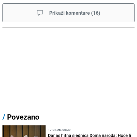
Prikaži komentare
(
16
)
/
Povezano
17.02.26. 06:30
Danas hitna sjednica Doma naroda: Hoće li