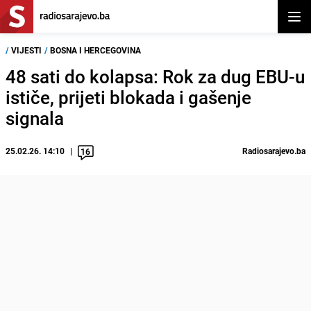
Otvor
/
VIJESTI
/
BOSNA I HERCEGOVINA
48 sati do kolapsa: Rok za dug EBU-u
ističe, prijeti blokada i gašenje
signala
25.02.26. 14:10
Radiosarajevo.ba
16