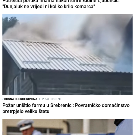
Potresna poruka imama nakon smrti Aldine Ljubunčić:
"Dunjaluk ne vrijedi ni koliko krilo komarca"
/
BOSNA I HERCEGOVINA
I
PRIJE OKO 7H
Požar uništio farmu u Srebrenici: Povratničko domaćinstvo
pretrpjelo veliku štetu