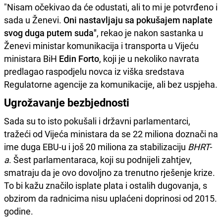
"Nisam očekivao da će odustati, ali to mi je potvrđeno i
sada u Ženevi.
Oni nastavljaju sa pokušajem naplate
svog duga putem suda"
, rekao je nakon sastanka u
Ženevi ministar komunikacija i transporta u Vijeću
ministara BiH
Edin Forto
, koji je u nekoliko navrata
predlagao raspodjelu novca iz viška sredstava
Regulatorne agencije za komunikacije, ali bez uspjeha.
Ugrožavanje bezbjednosti
Sada su to isto pokušali i državni parlamentarci,
tražeći od Vijeća ministara da se 22 miliona doznači na
ime duga EBU-u i još 20 miliona za stabilizaciju
BHRT-
a
. Šest parlamentaraca, koji su podnijeli zahtjev,
smatraju da je ovo dovoljno za trenutno rješenje krize.
To bi kažu značilo isplate plata i ostalih dugovanja, s
obzirom da radnicima nisu uplaćeni doprinosi od 2015.
godine.