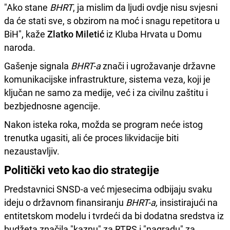
"Ako stane
BHRT
, ja mislim da ljudi ovdje nisu svjesni
da će stati sve, s obzirom na moć i snagu repetitora u
BiH", kaže
Zlatko Miletić
iz Kluba Hrvata u Domu
naroda.
Gašenje signala
BHRT-a
znači i ugrožavanje državne
komunikacijske infrastrukture, sistema veza, koji je
ključan ne samo za medije, već i za civilnu zaštitu i
bezbjednosne agencije.
Nakon isteka roka, možda se program neće istog
trenutka ugasiti, ali će proces likvidacije biti
nezaustavljiv.
Politički veto kao dio strategije
Predstavnici SNSD-a već mjesecima odbijaju svaku
ideju o državnom finansiranju
BHRT-a,
insistirajući na
entitetskom modelu i tvrdeći da bi dodatna sredstva iz
budžeta značila "kaznu" za RTRS i "nagradu" za