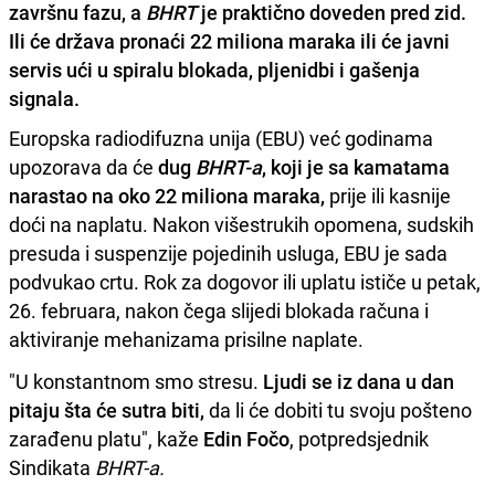
završnu fazu, a
BHRT
je praktično doveden pred zid.
Ili će država pronaći 22 miliona maraka ili će javni
servis ući u spiralu blokada, pljenidbi i gašenja
signala.
Europska radiodifuzna unija (EBU) već godinama
upozorava da će
dug
BHRT-a
, koji je sa kamatama
narastao na oko 22 miliona maraka,
prije ili kasnije
doći na naplatu. Nakon višestrukih opomena, sudskih
presuda i suspenzije pojedinih usluga, EBU je sada
podvukao crtu. Rok za dogovor ili uplatu ističe u petak,
26. februara, nakon čega slijedi blokada računa i
aktiviranje mehanizama prisilne naplate.
"U konstantnom smo stresu.
Ljudi se iz dana u dan
pitaju šta će sutra biti,
da li će dobiti tu svoju pošteno
zarađenu platu", kaže
Edin Fočo
, potpredsjednik
Sindikata
BHRT-a.