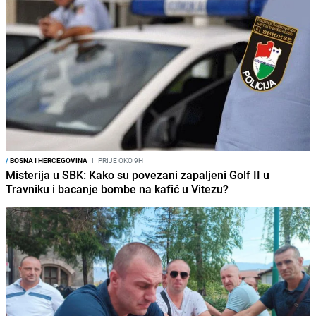
/
BOSNA I HERCEGOVINA
I
PRIJE OKO 9H
Misterija u SBK: Kako su povezani zapaljeni Golf II u
Travniku i bacanje bombe na kafić u Vitezu?