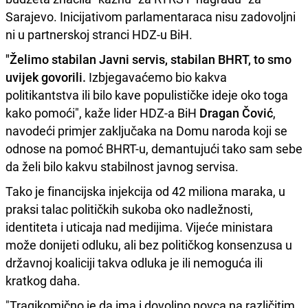
Sarajevo. Inicijativom parlamentaraca nisu zadovoljni
ni u partnerskoj stranci HDZ-u BiH.
"Želimo stabilan Javni servis, stabilan BHRT, to smo
uvijek govorili.
Izbjegavaćemo bio kakva
politikantstva ili bilo kave populističke ideje oko toga
kako pomoći", kaže lider HDZ-a BiH
Dragan Čović
,
navodeći primjer zaključaka na Domu naroda koji se
odnose na pomoć BHRT-u, demantujući tako sam sebe
da želi bilo kakvu stabilnost javnog servisa.
Tako je financijska injekcija od 42 miliona maraka, u
praksi talac političkih sukoba oko nadležnosti,
identiteta i uticaja nad medijima. Vijeće ministara
može donijeti odluku, ali bez političkog konsenzusa u
državnoj koaliciji takva odluka je ili nemoguća ili
kratkog daha.
"Tragikomično je da ima i dovoljno novca na različitim