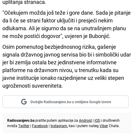
uplitanja stranaca.
"Očekujem možda još teže i gore dane. Sada je pitanje
da li će se strani faktor uključiti i presjeći nekim
odlukama. Ali je sigurno da se na unutrašnjem planu
ne može postići dogovor", uvjeren je Bubonjić.
Osim pomenutog bezbjednosnog rizika, gašenje
signala državnog javnog servisa bio bi i simbolički udar
jer bi zemlja ostala bez jedinstvene informativne
platforme na državnom nivou, u trenutku kada su
javne institucije ionako razjedinjene uz veliki stepen
ugroženosti suvereniteta.
Dodajte Radiosarajevo.ba u omiljene Google izvore
Radiosarajevo.ba
pratite putem aplikacije za
Android
|
iOS
i društvenih
mreža
Twitter
|
Facebook
|
Instagram
, kao i putem našeg
Viber
Chata.