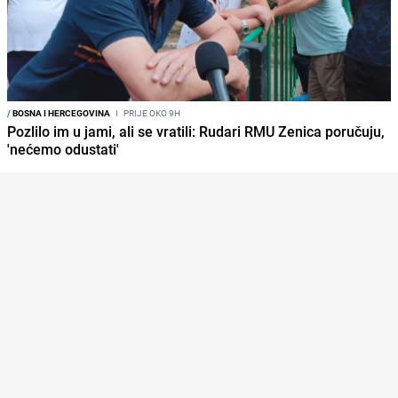
/
BOSNA I HERCEGOVINA
I
PRIJE OKO 9H
Pozlilo im u jami, ali se vratili: Rudari RMU Zenica poručuju,
'nećemo odustati'