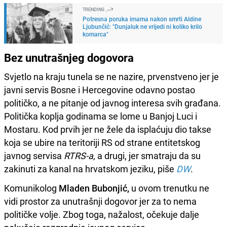
TRENDING
Potresna poruka imama nakon smrti Aldine
Ljubunčić: "Dunjaluk ne vrijedi ni koliko krilo
komarca"
Bez unutrašnjeg dogovora
Svjetlo na kraju tunela se ne nazire, prvenstveno jer je
javni servis Bosne i Hercegovine odavno postao
političko, a ne pitanje od javnog interesa svih građana.
Politička koplja godinama se lome u Banjoj Luci i
Mostaru. Kod prvih jer ne žele da isplaćuju dio takse
koja se ubire na teritoriji RS od strane entitetskog
javnog servisa
RTRS-a,
a drugi, jer smatraju da su
zakinuti za kanal na hrvatskom jeziku, piše
DW
.
Komunikolog
Mladen Bubonjić,
u ovom trenutku ne
vidi prostor za unutrašnji dogovor jer za to nema
političke volje. Zbog toga, nažalost, očekuje dalje