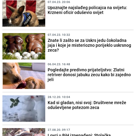
07.04.23. 20:06
Upoznajte najslađeg policajca na svijetu:
Krzneni oficir oduševio svijet
07.04.23. 10:32
Znate li zašto se za Uskrs jedu čokoladna
jaja i koje je misteriozno porijeklo uskrsnog
zeca?
06.04.23. 16:48
Pogledajte predivno prijateljstvo: Zlatni
retriver donosi jabuku zecu kako bi zajedno
jeli
28.12.20. 10:04
Kad si gladan, nisi svoj: Društvene mreže
oduševljene potezom zeca
27.08.20. 09:17
Lovci u BiH iznenađeni: Stolačka