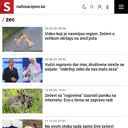
Otvor
/
zec
25.05.26. 06:56
Video koji je nasmijao region: Zečevi u
velikom okršaju na sred puta
25.08.25. 09:33
Vučić napravio dar-mar, društvene mreže se
usijale: "Uskršnji zeko da nas malo zeza"
14.08.25. 19:41
Zečevi sa "rogovima" izazvali paniku na
internetu: Evo o čemu se zapravo radi
11.12.23. 07:07
Na ovom otoku sada samo žive zečevi: