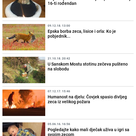
16-ti rođendan
09.12.18. 13:00
Epska borba zeca, lisice i orla: Ko je
pobjednik...
21.10.18. 20:42
U Sanskom Mostu stotinu zečeva pušteno
na slobodu
07.12.17. 15:46
Humanost na djelu: Čovjek spasio divljeg
zeca iz velikog požara
05.06.16. 16:56
Pogledajte kako mali dječak uživa u igri sa
svojim zecom