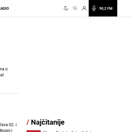
RADIO
90,2 FM
na o
al
i
/
Najčitanije
žava 02. i
Bosni i