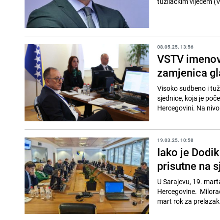
tužilačkim vijećem (
08.05.25. 13:56
VSTV imenova
zamjenica gl
Visoko sudbeno i tuž
sjednice, koja je poč
Hercegovini. Na nivou
19.03.25. 10:58
Iako je Dodik
prisutne na 
U Sarajevu, 19. mart
Hercegovine. Milorad
mart rok za prelazak