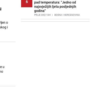
6
pad temperatura: "Jedno od
najsvježijih ljeta posljednjih
u
godina"
PRIJE OKO 10H
|
BOSNA I HERCEGOVINA
ljen o
Agić kritizira političare u Bugojnu:
7
skog i
Zbog straha od HDZ-a niko Vučiću
nije rekao istinu o Čipuljiću
PRIJE 2 DANA
|
TEME
Znate li šta Dino Merlin pojede prije
8
izlaska na scenu? Njegov ritual
iznenadio mnoge
PRIJE 2 DANA
|
SHOWBIZ
Stručnjaci upozoravaju: Izrael ulaže
e u
9
milione kako bi utjecao na
tno
odgovore ChatGPT-a o Gazi
PRIJE 1 DAN
|
SVIJET
Pijana sjela za volan: Osiguranje
10
odbilo isplatu štete na vozilu koje je
slupala Anja Ljubojević
PRIJE 3 DANA
|
BOSNA I HERCEGOVINA