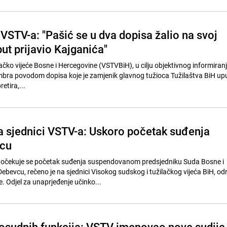
z VSTV-a: "Pašić se u dva dopisa žalio na svoj
 put prijavio Kajganića"
ačko vijeće Bosne i Hercegovine (VSTVBiH), u cilju objektivnog informiranj
mbra povodom dopisa koje je zamjenik glavnog tužioca Tužilaštva BiH uput
retira,...
a sjednici VSTV-a: Uskoro početak suđenja
cu
očekuje se početak suđenja suspendovanom predsjedniku Suda Bosne i
bevcu, rečeno je na sjednici Visokog sudskog i tužilačkog vijeća BiH, od
. Odjel za unaprjeđenje učinko...
osudnih funkcija: VSTV imenovao nove sudije 