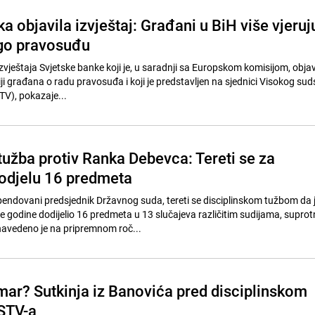
a objavila izvještaj: Građani u BiH više vjeruj
go pravosuđu
zvještaja Svjetske banke koji je, u saradnji sa Europskom komisijom, objav
iji građana o radu pravosuđa i koji je predstavljen na sjednici Visokog sud
TV), pokazaje...
tužba protiv Ranka Debevca: Tereti se za
odjelu 16 predmeta
ndovani predsjednik Državnog suda, tereti se disciplinskom tužbom da j
je godine dodijelio 16 predmeta u 13 slučajeva različitim sudijama, supro
navedeno je na pripremnom roč...
emar? Sutkinja iz Banovića pred disciplinskom
STV-a