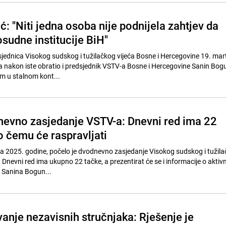
: "Niti jedna osoba nije podnijela zahtjev da
sudne institucije BiH"
jednica Visokog sudskog i tužilačkog vijeća Bosne i Hercegovine 19. mar
a nakon iste obratio i predsjednik VSTV-a Bosne i Hercegovine Sanin Bog
am u stalnom kont...
evno zasjedanje VSTV-a: Dnevni red ima 22
o čemu će raspravljati
ara 2025. godine, počelo je dvodnevno zasjedanje Visokog sudskog i tužila
 Dnevni red ima ukupno 22 tačke, a prezentirat će se i informacije o akti
 Sanina Bogun...
anje nezavisnih stručnjaka: Rješenje je