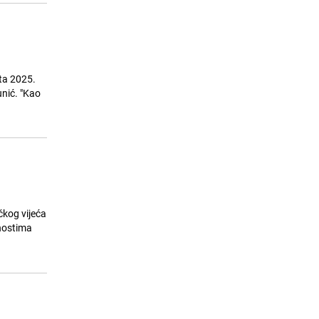
ta 2025.
unić. "Kao
čkog vijeća
vnostima