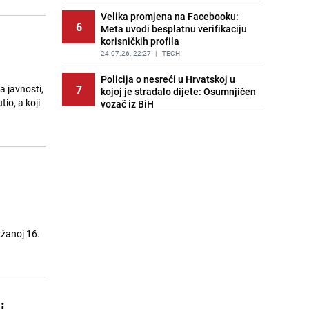
PRIJE 2 DANA
|
SVIJET
Velika promjena na Facebooku:
6
Meta uvodi besplatnu verifikaciju
korisničkih profila
24.07.26. 22:27
|
TECH
Policija o nesreći u Hrvatskoj u
7
a javnosti,
kojoj je stradalo dijete: Osumnjičen
io, a koji
vozač iz BiH
24.07.26. 22:39
|
REGIJA
Rafali ispaljeni na porodičnu kuću u
8
BiH, oštećena i parkirana vozila
24.07.26. 22:45
|
CRNA HRONIKA
Požari pustoše okolinu Madrida:
9
Prioritet je spašavanje života
24.07.26. 22:55
|
SVIJET
ržanoj 16.
Spektakl u Sarajevu: Benjamin
10
Poturak i Almir Memić oduševili,
strašan nokaut Almira Džananovića
24.07.26. 23:05
|
OSTALI SPORTOVI
Tri horoskopska znaka koja najviše
i