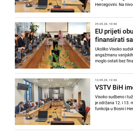
Hercegovini. Na nivou
29.05.26. 10:46
EU prijeti o
finansirati s
Ukoliko Visoko sudsko
angažmanu vanjskih st
moglo ostati bez fina
13.05.26. 12:46
VSTV BiH ime
Visoko sudbeno i tuž
je održana 12. i 13.
funkcija u Bosni i He