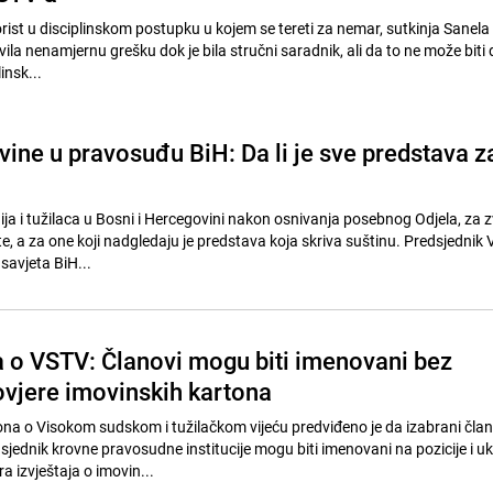
rist u disciplinskom postupku u kojem se tereti za nemar, sutkinja Sanela 
avila nenamjernu grešku dok je bila stručni saradnik, ali da to ne može biti d
insk...
ine u pravosuđu BiH: Da li je sve predstava z
ija i tužilaca u Bosni i Hercegovini nakon osnivanja posebnog Odjela, za 
e, a za one koji nadgledaju je predstava koja skriva suštinu. Predsjednik
savjeta BiH...
 o VSTV: Članovi mogu biti imenovani bez
ovjere imovinskih kartona
 o Visokom sudskom i tužilačkom vijeću predviđeno je da izabrani član
sjednik krovne pravosudne institucije mogu biti imenovani na pozicije i uk
a izvještaja o imovin...