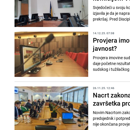
Svjedočeći u svoju ko
izjavila je da je napr
prekršaj. Pred Discipl
14.12.25. 07:08
Provjera imov
javnost?
Provjera imovine sud
daje početne rezultat
sudskog i tužilačkog 
26.11.25. 12:46
Nacrt zakona
završetka pr
Novim Nacrtom zakona
predsjednik i potpred
nije okončana provjer