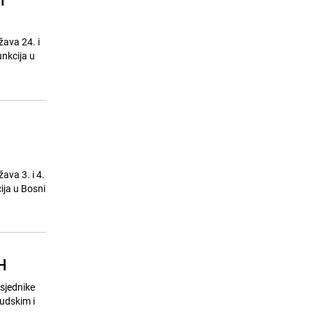
11
žive u prošlosti: Da li ste među
njima?
24.07.26. 23:15
|
ZANIMLJIVOSTI
žava 24. i
nkcija u
Test ličnosti: Koji miris ne možete
12
podnijeti? Odgovor otkriva
zanimljive osobine
24.07.26. 23:20
|
ZANIMLJIVOSTI
Pusti bar jednu suzu, baš da vidim:
13
Antalogijski hit legendarnog
Massima Savića
24.07.26. 23:25
|
AKTUELNO
ava 3. i 4.
Izbio požar kod luksuznog hotela
ija u Bosni
14
nadomak Splita
24.07.26. 23:30
|
REGIJA
Netflixov model gledanja cijelih
15
sezona slabi, YouTube postaje sve
H
veći konkurent
25.07.26. 07:00
|
MUZIKA/FILM/LEKTIRA
sjednike
udskim i