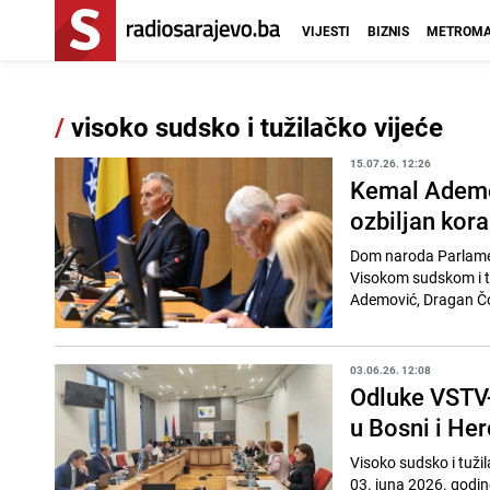
VIJESTI
BIZNIS
METROMA
/
visoko sudsko i tužilačko vijeće
15.07.26. 12:26
Kemal Ademov
ozbiljan kor
Dom naroda Parlamen
Visokom sudskom i tu
Ademović, Dragan Čovi
03.06.26. 12:08
Odluke VSTV-
u Bosni i He
Visoko sudsko i tužil
03. juna 2026. godin