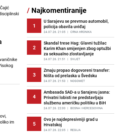
Nastavak provokacija: MUP RS
Čajić
/
Najkomentiranije
11
oduzeo zastavu s ljiljanima i
isciplinski
sankcionisao vozača iz Bosanskog
Novog
U Sarajevu se prevrnuo automobil,
1
policija obavila uviđaj
PRIJE 2 DANA
|
BOSNA I HERCEGOVINA
24.07.26. 21:05
|
CRNA HRONIKA
Kao iz slastičarne: Rolada od
a
12
čokolade i kokosa bez pečenja,
Skandal trese Hag: Glavni tužilac
2
jednostavan desert bez imalo muke
Karim Khan smijenjen zbog optužbi
za seksualno zlostavljanje
PRIJE 2 DANA
|
RECEPTI
zvaničnike
24.07.26. 21:51
|
SVIJET
Tajna savršenog makedonskog
 Visokog
13
ajvara: Stari recept za kremast i
Zmaju propao dogovoreni transfer:
3
bogat okus
Ništa od prelaska u Švedsku
PRIJE 2 DANA
24.07.26. 21:53
|
RECEPTI
|
NOGOMET
Tuga potresla grad na Uni:
Ambasada SAD-a u Sarajevu jasna:
14
4
Preminula Lejla Muhić (39),
Privatni lobisti ne predstavljaju
sugrađani u nevjerici
službenu američku politiku u BiH
PRIJE 2 DANA
24.07.26. 22:00
|
BOSNA I HERCEGOVINA
|
BOSNA I HERCEGOVINA
ovi,
Borba trajala satima: Pogledajte
Ovo je najdepresivniji grad u
oliko im
15
5
'grdosiju' od skoro tri metra koju su
Hrvatskoj
braća izvukla iz mora
24.07.26. 22:05
|
REGIJA