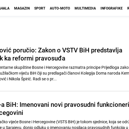
HALA
MAGAZIN
SPORT
AUTO-MOTO
MULTIMEDIA
INFOGRAFIKE
ić poručio: Zakon o VSTV BiH predstavlja
ak ka reformi pravosuđa
tarne skupštine Bosne i Hercegovine razmatra principe Prijedloga zako
žilačkom vijeću BiH čiji su predlagači članovi Kolegija Doma naroda Kem
ć i Nikola Špirić. Radi se o pr...
a BiH: Imenovani novi pravosudni funkcioner
rcegovini
ačko vijeće Bosne i Hercegovine (VSTS BiH) je tokom sjednice, koja se odr
e u Sarajevu, donio odluku o imenovanju nosilaca pravosudnih funkcija u 