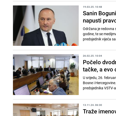
19.03.25. 10:48
Sanin Bogunić
napusti pravo
Održana je redovna s
godine, te se medijm
predsjednik vijeća s
26.02.25. 10:04
Počelo dvodn
tačke, a evo 
U srijedu, 26. febru
Bosne i Hercegovine.
predsjednika VSTV-a
13.11.24. 06:30
Traže imenov