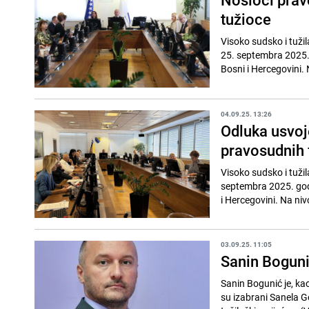
tužioce
Visoko sudsko i tužil
25. septembra 2025. 
Bosni i Hercegovini. 
04.09.25. 13:26
Odluka usvoj
pravosudnih 
Visoko sudsko i tužil
septembra 2025. godi
i Hercegovini. Na niv
03.09.25. 11:05
Sanin Boguni
Sanin Bogunić je, ka
su izabrani Sanela G