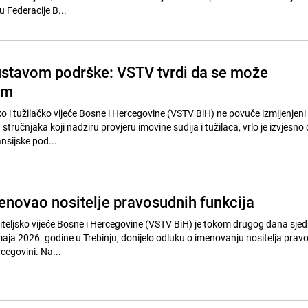
 Federacije B...
bustavom podrške: VSTV tvrdi da se može
am
 i tužilačko vijeće Bosne i Hercegovine (VSTV BiH) ne povuče izmijenjeni 
ručnjaka koji nadziru provjeru imovine sudija i tužilaca, vrlo je izvjesno 
nsijske pod...
novao nositelje pravosudnih funkcija
iteljsko vijeće Bosne i Hercegovine (VSTV BiH) je tokom drugog dana sjedn
 maja 2026. godine u Trebinju, donijelo odluku o imenovanju nositelja prav
rcegovini. Na...