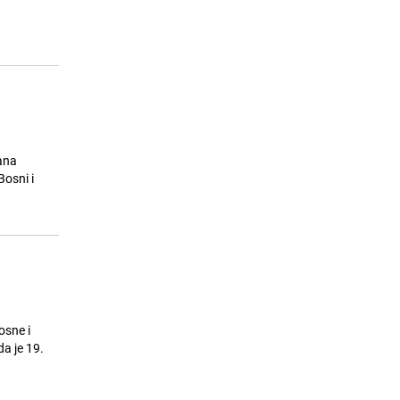
ana
Bosni i
osne i
a je 19.