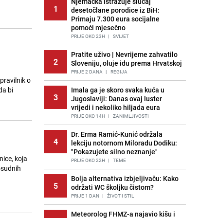
Njemačka istražuje slučaj
1
desetočlane porodice iz BiH:
Primaju 7.300 eura socijalne
pomoći mjesečno
PRIJE OKO 23H
|
SVIJET
Pratite uživo | Nevrijeme zahvatilo
2
Sloveniju, oluje idu prema Hrvatskoj
PRIJE 2 DANA
|
REGIJA
pravilnik o
da bi
Imala ga je skoro svaka kuća u
3
Jugoslaviji: Danas ovaj luster
vrijedi i nekoliko hiljada eura
PRIJE OKO 14H
|
ZANIMLJIVOSTI
Dr. Erma Ramić-Kunić održala
4
lekciju notornom Miloradu Dodiku:
"Pokazujete silno neznanje"
ice, koja
PRIJE OKO 22H
|
TEME
osudnih
Bolja alternativa izbjeljivaču: Kako
5
održati WC školjku čistom?
PRIJE 1 DAN
|
ŽIVOT I STIL
Meteorolog FHMZ-a najavio kišu i