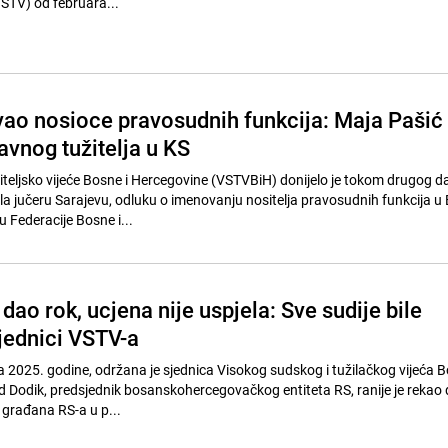
VSTV) od februara...
o nosioce pravosudnih funkcija: Maja Pašić
avnog tužitelja u KS
iteljsko vijeće Bosne i Hercegovine (VSTVBiH) donijelo je tokom drugog d
ela jučeru Sarajevu, odluku o imenovanju nositelja pravosudnih funkcija u 
 Federacije Bosne i...
 dao rok, ucjena nije uspjela: Sve sudije bile
sjednici VSTV-a
a 2025. godine, održana je sjednica Visokog sudskog i tužilačkog vijeća B
 Dodik, predsjednik bosanskohercegovačkog entiteta RS, ranije je rekao d
 građana RS-a u p...