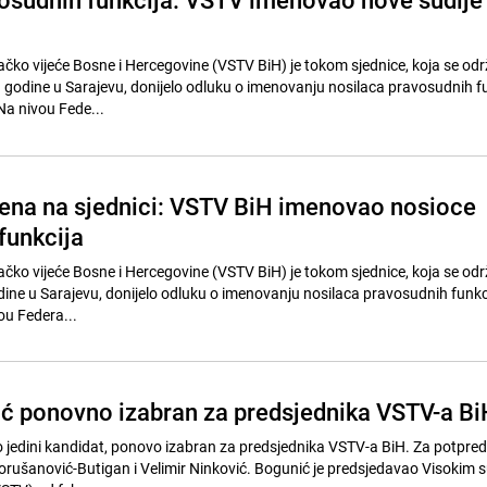
ačko vijeće Bosne i Hercegovine (VSTV BiH) je tokom sjednice, koja se odr
godine u Sarajevu, donijelo odluku o imenovanju nosilaca pravosudnih fu
Na nivou Fede...
ena na sjednici: VSTV BiH imenovao nosioce
funkcija
ačko vijeće Bosne i Hercegovine (VSTV BiH) je tokom sjednice, koja se održ
ne u Sarajevu, donijelo odluku o imenovanju nosilaca pravosudnih funkc
ou Federa...
ć ponovno izabran za predsjednika VSTV-a Bi
o jedini kandidat, ponovo izabran za predsjednika VSTV-a BiH. Za potpred
orušanović-Butigan i Velimir Ninković. Bogunić je predsjedavao Visokim s