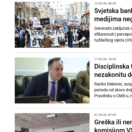
13.05.26. 08:20
Svjetska bank
medijima ne
Generalni zaključak i
efikasnosti i percepc
tužilačkog vijeća (VS
17.02.26. 18:55
Disciplinska 
nezakonitu d
Ranko Debevec, suspe
periodu od skoro dvi
Pravilniku o CMS-u, 
01.02.26. 07:00
Greška ili n
komisijom V