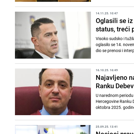
14.11.25. 10:47
Oglasili se i
status, treći
Visoko sudsko i tužil
oglasilo se 14. nove
dio se prenosi i interp
16.10.25. 16:49
Najavljeno n
Ranku Debev
U narednom periodu 
Hercegovine Ranku De
oktobra 2025. godine
25.09.25. 13:41
Nosioci prav