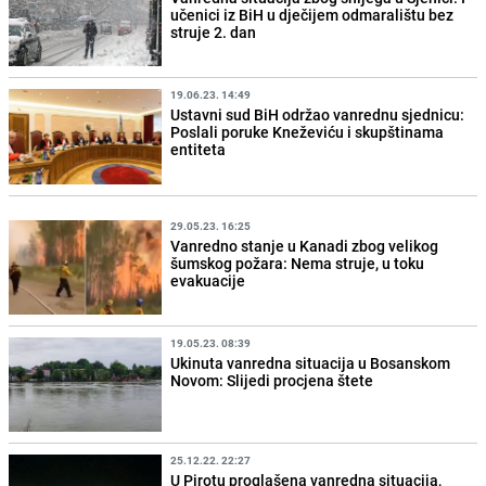
učenici iz BiH u dječijem odmaralištu bez
struje 2. dan
19.06.23. 14:49
Ustavni sud BiH održao vanrednu sjednicu:
Poslali poruke Kneževiću i skupštinama
entiteta
29.05.23. 16:25
Vanredno stanje u Kanadi zbog velikog
šumskog požara: Nema struje, u toku
evakuacije
19.05.23. 08:39
Ukinuta vanredna situacija u Bosanskom
Novom: Slijedi procjena štete
25.12.22. 22:27
U Pirotu proglašena vanredna situacija,