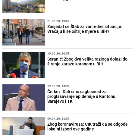
21.06.20. 19:55
Zasjedat će Štab za vanredne situacije:
Vraćaju li se oštrije mjere u BiH?
19.06.20. 20:59
Šeranić: Zbog dva velika razloga dolazi do
širenje zaraze koronom u BiH
12.06.20. 14:36
Čerkez: Dali smo saglasnost za
proglašavanje epidemije u Kantonu
Sarajevo i TK
09.04.20. 13:55
Zbog koronavirusa: CIK traži da se odgode
lokalni izbori ove godine