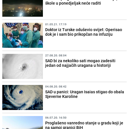
škole u ponedjeljak neće raditi
01.05.21. 17:19
Doktor iz Turske oduševio svijet: Operisao
dok je i sam bio prikopčan na infuziju
27.08.20. 08:04
SAD bi za nekoliko sati mogao zadesiti
jedan od najjačih uragana u historiji
04.08.20. 08:42
SAD u panici: Uragan Isaias stigao do obala
Sjeverne Karoline
06.07.20. 16:50
Proglašeno vanredno stanje u gradu koji je
na samoj granici BiH