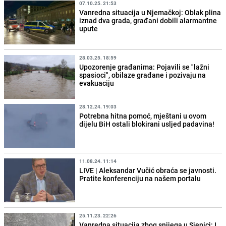
07.10.25. 21:53
Vanredna situacija u Njemačkoj: Oblak plina
iznad dva grada, građani dobili alarmantne
upute
28.03.25. 18:59
Upozorenje građanima: Pojavili se "lažni
spasioci", obilaze građane i pozivaju na
evakuaciju
28.12.24. 19:03
Potrebna hitna pomoć, mještani u ovom
dijelu BiH ostali blokirani usljed padavina!
11.08.24. 11:14
LIVE | Aleksandar Vučić obraća se javnosti.
Pratite konferenciju na našem portalu
25.11.23. 22:26
Vanredna situacija zbog snijega u Sjenici: I