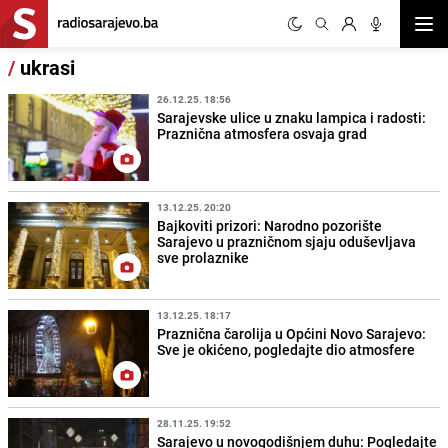
Otvor
/
ukrasi
26.12.25. 18:56
Sarajevske ulice u znaku lampica i radosti:
Praznična atmosfera osvaja grad
13.12.25. 20:20
Bajkoviti prizori: Narodno pozorište
Sarajevo u prazničnom sjaju oduševljava
sve prolaznike
13.12.25. 18:17
Praznična čarolija u Općini Novo Sarajevo:
Sve je okićeno, pogledajte dio atmosfere
28.11.25. 19:52
Sarajevo u novogodišnjem duhu: Pogledajte