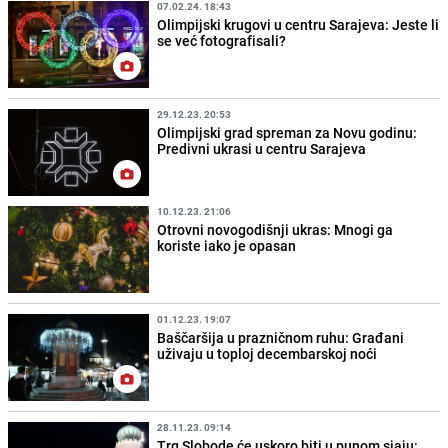
07.02.24. 18:43
Olimpijski krugovi u centru Sarajeva: Jeste li
se već fotografisali?
29.12.23. 20:53
Olimpijski grad spreman za Novu godinu:
Predivni ukrasi u centru Sarajeva
10.12.23. 21:06
Otrovni novogodišnji ukras: Mnogi ga
koriste iako je opasan
01.12.23. 19:07
Baščaršija u prazničnom ruhu: Građani
uživaju u toploj decembarskoj noći
28.11.23. 09:14
Trg Slobode će uskoro biti u punom sjaju: