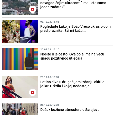
novogodišnjim ukrasom: "Imali ste samo
jedan zadatak"
08.12.21. 16:56
Pogledajte kako je Božo Vrećo ukrasio dom
pred praznike: Svi mi kažu...
25.02.21. 12:10
Nosite li je često: Ova boja ima najveću
snagu pozitivnog utjecaja
25.12.20. 13:34
Latino diva u drugačijem izdanju okitila
jelku: Otkrila i ko joj nedostaje
25.12.20. 12:36
Dašak božićne atmosfere u Sarajevu