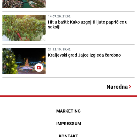
14.07.20. 21:02
Hit u bašti: Kako uzgojiti ljute papričice u
saksiji
21.12.19. 19:42
Kraljevski grad Jajce izgleda čarobno
Naredna
MARKETING
IMPRESSUM
KONTAKT