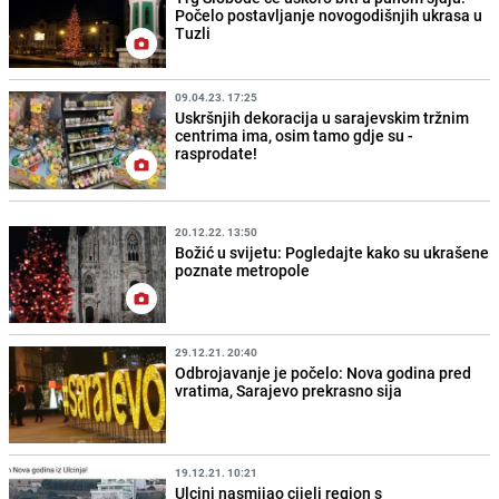
Počelo postavljanje novogodišnjih ukrasa u
Tuzli
09.04.23. 17:25
Uskršnjih dekoracija u sarajevskim tržnim
centrima ima, osim tamo gdje su -
rasprodate!
20.12.22. 13:50
Božić u svijetu: Pogledajte kako su ukrašene
poznate metropole
29.12.21. 20:40
Odbrojavanje je počelo: Nova godina pred
vratima, Sarajevo prekrasno sija
19.12.21. 10:21
Ulcinj nasmijao cijeli region s