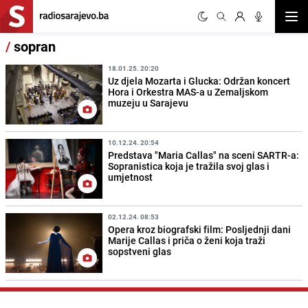
Otvor
/
sopran
18.01.25. 20:20
Uz djela Mozarta i Glucka: Održan koncert
Hora i Orkestra MAS-a u Zemaljskom
muzeju u Sarajevu
10.12.24. 20:54
Predstava "Maria Callas" na sceni SARTR-a:
Sopranistica koja je tražila svoj glas i
umjetnost
02.12.24. 08:53
Opera kroz biografski film: Posljednji dani
Marije Callas i priča o ženi koja traži
sopstveni glas