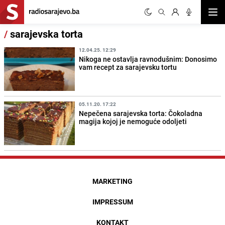
Otvor
/
sarajevska torta
12.04.25. 12:29
Nikoga ne ostavlja ravnodušnim: Donosimo
vam recept za sarajevsku tortu
05.11.20. 17:22
Nepečena sarajevska torta: Čokoladna
magija kojoj je nemoguće odoljeti
MARKETING
IMPRESSUM
KONTAKT