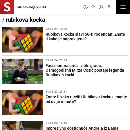
Otvor
/
rubikova kocka
02.07.24. 18:06
Rubikova kocka slavi 50-ti rođendan: Znate
li kako je napravljena?
03.04.24. 21:33
Fascinantna priča iz bh. grada:
Osmogodišnji Mirza Ćosić postaje legenda
Rubikovih kocki
31.01.23. 23:21
Znate li kako riješiti Rubikovu kocku u manje
od dvije minute?
21.01.23. 10:45
Impresivno dostignuće Andreja iz Banje