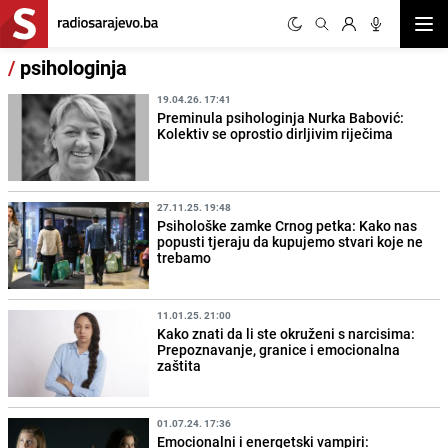
Otvor
/
psihologinja
19.04.26. 17:41
Preminula psihologinja Nurka Babović:
Kolektiv se oprostio dirljivim riječima
27.11.25. 19:48
Psihološke zamke Crnog petka: Kako nas
popusti tjeraju da kupujemo stvari koje ne
trebamo
11.01.25. 21:00
Kako znati da li ste okruženi s narcisima:
Prepoznavanje, granice i emocionalna
zaštita
01.07.24. 17:36
Emocionalni i energetski vampiri: