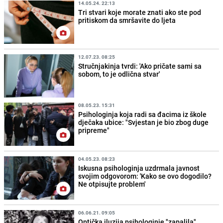
14.05.24. 22:13
Tri stvari koje morate znati ako ste pod
pritiskom da smršavite do ljeta
12.07.23. 08:25
Stručnjakinja tvrdi: 'Ako pričate sami sa
sobom, to je odlična stvar'
08.05.23. 15:31
Psihologinja koja radi sa đacima iz škole
dječaka ubice: "Svjestan je bio zbog duge
pripreme"
04.05.23. 08:23
Iskusna psihologinja uzdrmala javnost
svojim odgovorom: 'Kako se ovo dogodilo?
Ne otpisujte problem'
06.06.21. 09:05
Optička iluzija psihologinje "zapalila"