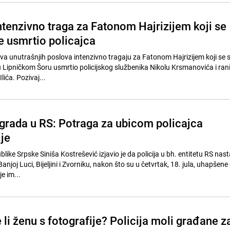
ntenzivno traga za Fatonom Hajrizijem koji se
e usmrtio policajca
tva unutrašnjih poslova intenzivno tragaju za Fatonom Hajrizijem koji se 
a, u Lipničkom Šoru usmrtio policijskog službenika Nikolu Krsmanovića i ran
lića. Pozivaj...
i grada u RS: Potraga za ubicom policajca
ije
blike Srpske Siniša Kostrešević izjavio je da policija u bh. entitetu RS nast
anjoj Luci, Bijeljini i Zvorniku, nakon što su u četvrtak, 18. jula, uhapšene 
je im...
li ženu s fotografije? Policija moli građane z