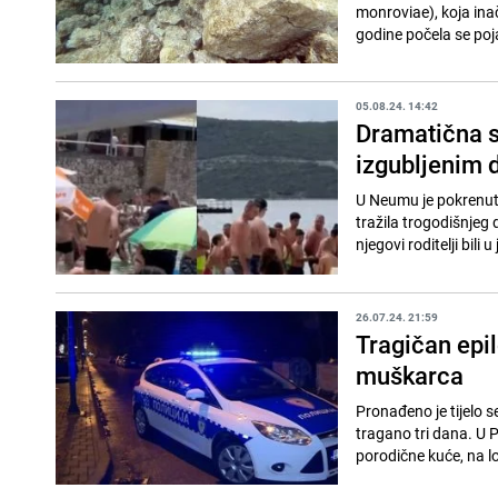
monroviae), koja ina
godine počela se pojav
05.08.24. 14:42
Dramatična s
izgubljenim 
U Neumu je pokrenuta 
tražila trogodišnjeg
njegovi roditelji bili 
26.07.24. 21:59
Tragičan epi
muškarca
Pronađeno je tijelo 
tragano tri dana. U Po
porodične kuće, na lo