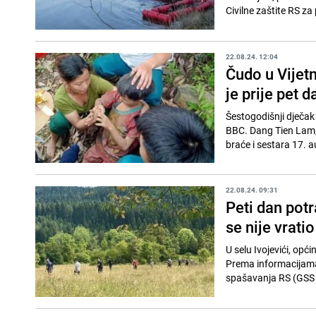
Civilne zaštite RS za 
22.08.24. 12:04
Čudo u Vijet
je prije pet 
Šestogodišnji dječak 
BBC. Dang Tien Lam, k
braće i sestara 17. 
22.08.24. 09:31
Peti dan potr
se nije vratio
U selu Ivojevići, opć
Prema informacijama 
spašavanja RS (GSS R