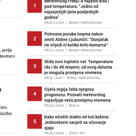
Meteorolog FHMZ-a najavio kišu i
1
pad temperatura: "Jedno od
najsvježijih ljeta posljednjih
godina"
PRIJE 2 DANA
|
BOSNA I HERCEGOVINA
o
Potresna poruka imama nakon
2
smrti Aldine Ljubunčić: "Dunjaluk
ne vrijedi ni koliko krilo komarca"
 javlja
PRIJE 2 DANA
|
BOSNA I HERCEGOVINA
 devetero
Stiže novi toplotni val: Temperature
3
idu i do 40 stepeni, od ovog datuma
je moguća promjena vremena
PRIJE 1 DAN
|
BOSNA I HERCEGOVINA
o
Cijela regija čeka njegovu
4
progonozu: Poznati meteorolog
najavljuje veću promjenu vremena
PRIJE 2 DANA
|
REGIJA
ićem.
službe
Kako očistiti staklo od tuš-kabina:
5
Jednostavni savjeti za očuvanje
sjaja
PRIJE 2 DANA
|
ŽIVOT I STIL