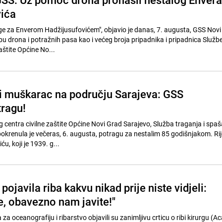
ića
ge za Enverom Hadžijusufovićem", objavio je danas, 7. augusta, GSS Novi
u drona i potražnih pasa kao i većeg broja pripadnika i pripadnica Službe
aštite Općine No...
ji muškarac na području Sarajeva: GSS
ragu!
 centra civilne zaštite Općine Novi Grad Sarajevo, Služba traganja i spa
okrenula je večeras, 6. augusta, potragu za nestalim 85 godišnjakom. Rije
u, koji je 1939. g...
pojavila riba kakvu nikad prije niste vidjeli:
e, obavezno nam javite!"
a za oceanografiju i ribarstvo objavili su zanimljivu crticu o ribi kirurgu (