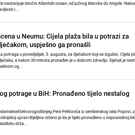
če nastanjuje istočni Atlantski ocean, od južnog Maroka do Angole. Nako
ljivati i...
cena u Neumu: Cijela plaža bila u potrazi za
dječakom, uspješno ga pronašli
potraga u ponedjeljak, 5. augusta, za dječakom koji se izgubio. Cijela pl
 dječaka, a nakon 30 minuta pronađen je u dobrom zdravlju. Dječak je nes
u jednom ug...
log potrage u BiH: Pronađeno tijelo nestalog
sedamdesetčetvorogodišnjeg Pere Petkovića iz semberskog sela Popovi, za
licijskoj upravi Bijeljina rečeno je da je tijelo pronađeno u neposrednoj bli
kalitetu drža...