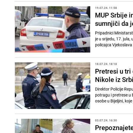
19.07.24. 11:58
MUP Srbije i
sumnjiči da j
Pripadnici Ministars
je u srijedu, 17. jul
policajca Vjekoslava I
18.07.24. 18:18
Pretresi u tr
Nikole iz Srb
Direktor Policije Repu
potragu i pretrese u B
osobe u Bijeljini, koje 
03.07.24. 16:30
Prepoznajete 