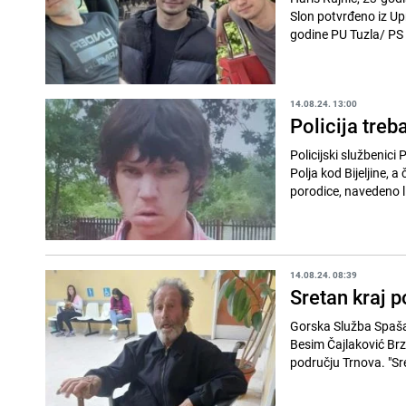
Slon potvrđeno iz Upr
godine PU Tuzla/ PS 
14.08.24. 13:00
Policija treb
Policijski službenici
Polja kod Bijeljine, a
porodice, navedeno li
14.08.24. 08:39
Sretan kraj 
Gorska Služba Spašav
Besim Čajlaković Brzi
području Trnova. "Sre