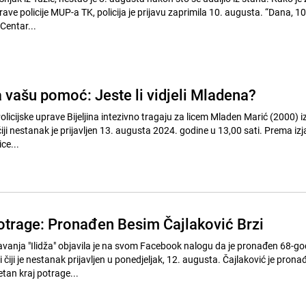
ave policije MUP-a TK, policija je prijavu zaprimila 10. augusta. “Dana, 10
Centar...
a vašu pomoć: Jeste li vidjeli Mladena?
 Policijske uprave Bijeljina intezivno tragaju za licem Mladen Marić (2000) 
 čiji nestanak je prijavljen 13. augusta 2024. godine u 13,00 sati. Prema izj
ce...
potrage: Pronađen Besim Čajlaković Brzi
anja "Ilidža" objavila je na svom Facebook nalogu da je pronađen 68-god
 čiji je nestanak prijavljen u ponedjeljak, 12. augusta. Čajlaković je prona
tan kraj potrage...