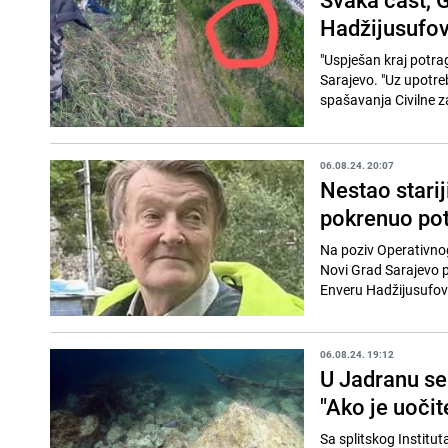
Hadžijusufov
"Uspješan kraj potra
Sarajevo. "Uz upotreb
spašavanja Civilne z
06.08.24. 20:07
Nestao stari
pokrenuo pot
Na poziv Operativnog
Novi Grad Sarajevo p
Enveru Hadžijusufović
06.08.24. 19:12
U Jadranu se 
"Ako je uočit
Sa splitskog Institut