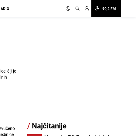
RADIO
90,2 FM
e, čiji je
lnih
/
Najčitanije
izvučeno
jedinice