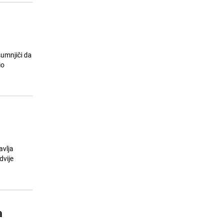
sumnjiči da
io
avlja
dvije
a