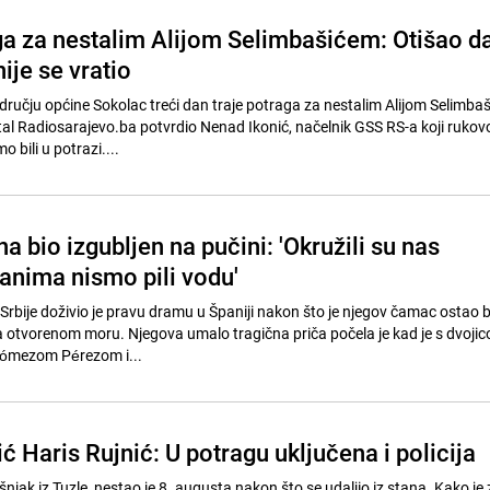
ga za nestalim Alijom Selimbašićem: Otišao d
nije se vratio
području općine Sokolac treći dan traje potraga za nestalim Alijom Selimb
rtal Radiosarajevo.ba potvrdio Nenad Ikonić, načelnik GSS RS-a koji rukov
bili u potrazi....
a bio izgubljen na pučini: 'Okružili su nas
Danima nismo pili vodu'
z Srbije doživio je pravu dramu u Španiji nakon što je njegov čamac ostao b
 otvorenom moru. Njegova umalo tragična priča počela je kad je s dvoji
 Gómezom Pérezom i...
 Haris Rujnić: U potragu uključena i policija
šnjak iz Tuzle, nestao je 8. augusta nakon što se udaljio iz stana. Kako je