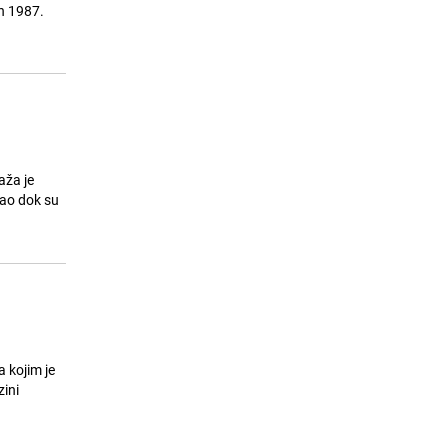
RUBBERZ
n 1987.
27.07.26. 09:25
|
AKTUELNO
aža je
tao dok su
 kojim je
zini