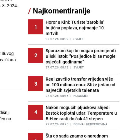
. 8. 2024.
PRIJE OKO 23H
|
JA MISLIM
/
Najkomentiranije
Jedan od najvećih gradova nije na
12
Horor u Kini: Turiste 'zarobila'
listi: Ovo su lokacije prvih Lidl
1
bujična poplava, najmanje 10
prodavnica u BiH
mrtvih
PRIJE 2 DANA
|
BOSNA I HERCEGOVINA
27.07.26. 08:09
|
SVIJET
Konakoviću stigle "nevjerovatne
13
Sporazum koji bi mogao promijeniti
poruke" iz HDZ-a: "Ne šalim se"
iz Suvog
2
Bliski istok: "Posljedice bi se mogle
PRIJE 1 DAN
|
BOSNA I HERCEGOVINA
avi člana
osjećati godinama"
Imate li paradajz, paprike i malo
27.07.26. 08:12
|
SVIJET
14
mesa? Recept za večeru koja vraća
Real završio transfer vrijedan više
u djetinjstvo
3
od 100 miliona eura: Stiže jedan od
PRIJE OKO 16H
|
RECEPTI
najvećih svjetskih talenata
S ove strane Drine | Dragan
27.07.26. 08:15
|
NOGOMET
15
Banjac: Plemenski mentalitet
Nakon mogućih pljuskova slijedi
pobijedio
4
išnji
žestok toplotni udar: Temperature u
PRIJE 1 DAN
|
JA MISLIM
đen na
BiH će rasti do čak 41 stepen
27.07.26. 08:25
|
BOSNA I HERCEGOVINA
Šta do sada znamo o narednom