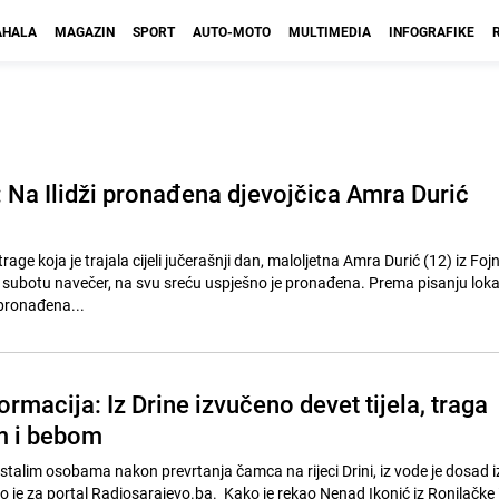
HALA
MAGAZIN
SPORT
AUTO-MOTO
MULTIMEDIA
INFOGRAFIKE
i: Na Ilidži pronađena djevojčica Amra Durić
ge koja je trajala cijeli jučerašnji dan, maloljetna Amra Durić (12) iz Fojnic
u subotu navečer, na svu sreću uspješno je pronađena. Prema pisanju loka
 pronađena...
ormacija: Iz Drine izvučeno devet tijela, traga
m i bebom
stalim osobama nakon prevrtanja čamca na rijeci Drini, iz vode je dosad 
no je za portal Radiosarajevo.ba. Kako je rekao Nenad Ikonić iz Ronilačke 