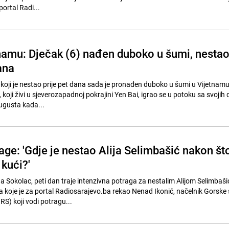
portal Radi...
namu: Dječak (6) nađen duboko u šumi, nesta
dana
koji je nestao prije pet dana sada je pronađen duboko u šumi u Vijetnamu,
oji živi u sjeverozapadnoj pokrajini Yen Bai, igrao se u potoku sa svojih
augusta kada...
age: 'Gdje je nestao Alija Selimbašić nakon št
 kući?'
ina Sokolac, peti dan traje intenzivna potraga za nestalim Alijom Selimbaš
koje je za portal Radiosarajevo.ba rekao Nenad Ikonić, načelnik Gorske 
S) koji vodi potragu...