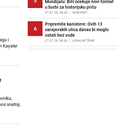
5
Mundijalu: BiH očekuje novi format
u borbi za historijsku priču
27.07.26. 08:28
|
NOGOMET
Pripremite kanistere: Ovih 13
6
sarajevskih ulica danas bi moglo
ostati bez vode
agu i
27.07.26. 08:32
|
LOKALNE TEME
n Kayalar
Veliko nevrijeme u Trebinju, ulice
7
pod vodom
27.07.26. 08:40
|
BOSNA I HERCEGOVINA
Oglasio se Institut iz Zenice:
e
8
"Pojava žohara može predstavljati
ozbiljan zdravstveni rizik"
27.07.26. 08:46
|
ŽIVOT I STIL
avniku,
Preživjeli bh. alpinista otkrio uzrok
os srednji,
9
tragedije na Elbrusu: "Problemi su
bili već na početku uspona"
27.07.26. 08:50
|
BOSNA I HERCEGOVINA
Veliko iznenađenje iz Marvela:
10
Ryan Gosling je novi Ghost Rider