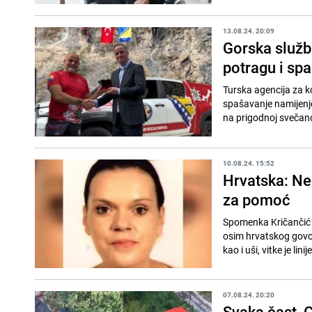
13.08.24. 20:09
Gorska služb
potragu i sp
Turska agencija za ko
spašavanje namijenje
na prigodnoj svečanos
10.08.24. 15:52
Hrvatska: Ne
za pomoć
Spomenka Kričančić (
osim hrvatskog govori
kao i uši, vitke je linije
07.08.24. 20:20
Svaka čast, 