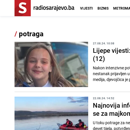
VIJESTI
BIZNIS
METROMA
/
potraga
27.08.24. 10:08
Lijepe vijest
(12)
Nakon intenzivne potra
nestanak prijavljen 
medija, djevojčica je
22.08.24. 14:52
Najnovija inf
se za majko
U toku potrage za ne
devet tijela, potvrđe