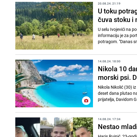
20.08.24. 21:19
U toku potra
čuva stoku i 
U selu Ivojevići na 
informaciju je za po
potragom. "Danas smo 
14.08.24. 18:00
Nikola 10 dan
morski psi. 
Nikola Nikolić (30) i
deset dana plutao na
prijatelja, Davidom
14.08.24. 17:34
Nestao mladić
Haris Rujnić, 23-godi