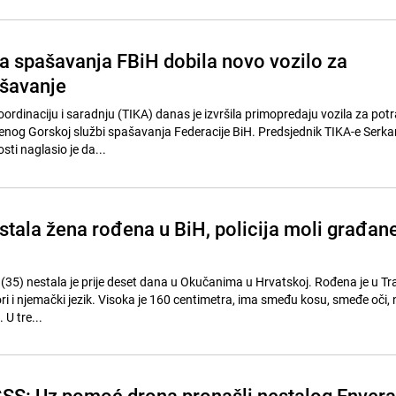
a spašavanja FBiH dobila novo vozilo za
ašavanje
ordinaciju i saradnju (TIKA) danas je izvršila primopredaju vozila za potr
nog Gorskoj službi spašavanja Federacije BiH. Predsjednik TIKA-e Serka
ti naglasio je da...
stala žena rođena u BiH, policija moli građan
35) nestala je prije deset dana u Okučanima u Hrvatskoj. Rođena je u Tr
 i njemački jezik. Visoka je 160 centimetra, ima smeđu kosu, smeđe oči, n
. U tre...
GSS: Uz pomoć drona pronašli nestalog Envera