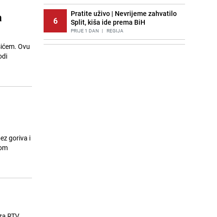
Pratite uživo | Nevrijeme zahvatilo
a
6
Split, kiša ide prema BiH
PRIJE 1 DAN
|
REGIJA
ašićem. Ovu
Recept za brze uštipke: Ne upijaju
7
odi
ulje i gotovi su za 30 minuta
PRIJE 1 DAN
|
RECEPTI
Lažne novčanice preplavljuju
8
tržište: Ove eure najčešće
pokušavaju podvaliti
PRIJE 1 DAN
|
SVIJET
Imate tikvice i piletinu? Napravite
9
ovaj brzi ručak iz jedne tave
ez goriva i
PRIJE 1 DAN
|
RECEPTI
com
Stari recept kojem se uvijek
10
vraćamo: Pijesak torta bez pečenja,
gotova za 20 minuta
PRIJE OKO 22H
|
RECEPTI
Dragan Bursać: Kasno Dino do
11
 za RTV
pameti stiže!