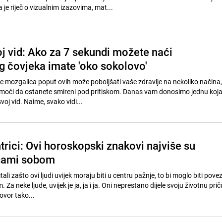
 je riječ o vizualnim izazovima, mat...
oj vid: Ako za 7 sekundi možete naći
 čovjeka imate 'oko sokolovo'
je mozgalica poput ovih može poboljšati vaše zdravlje na nekoliko načina,
oći da ostanete smireni pod pritiskom. Danas vam donosimo jednu koj
voj vid. Naime, svako vidi...
rici: Ovi horoskopski znakovi najviše su
 sami sobom
ali zašto ovi ljudi uvijek moraju biti u centru pažnje, to bi moglo biti pove
a neke ljude, uvijek je ja, ja i ja. Oni neprestano dijele svoju životnu priču 
vor tako...