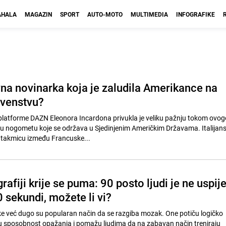
HALA
MAGAZIN
SPORT
AUTO-MOTO
MULTIMEDIA
INFOGRAFIKE
vna novinarka koja je zaludila Amerikance na
rvenstvu?
 platforme DAZN Eleonora Incardona privukla je veliku pažnju tokom ovog
 u nogometu koje se održava u Sjedinjenim Američkim Državama. Italijan
 utakmicu između Francuske...
rafiji krije se puma: 90 posto ljudi je ne uspij
 sekundi, možete li vi?
e već dugo su popularan način da se razgiba mozak. One potiču logičko
aju sposobnost opažanja i pomažu ljudima da na zabavan način treniraju