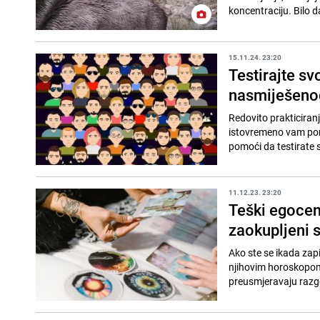
koncentraciju. Bilo da
15.11.24. 23:20
Testirajte sv
nasmiješenog
Redovito prakticiran
istovremeno vam pom
pomoći da testirate s
11.12.23. 23:20
Teški egocent
zaokupljeni
Ako ste se ikada zapit
njihovim horoskopom. Z
preusmjeravaju razgo