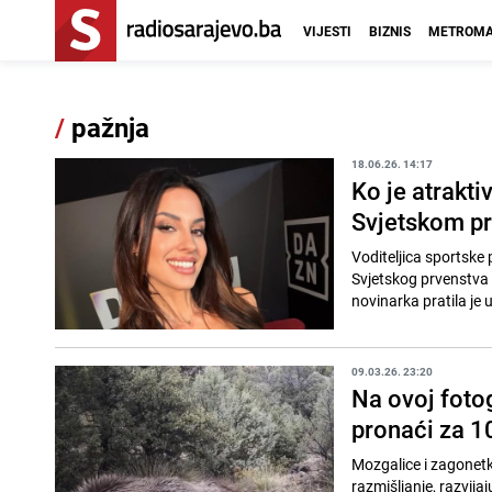
VIJESTI
BIZNIS
METROMA
/
pažnja
18.06.26. 14:17
Ko je atrakti
Svjetskom p
Voditeljica sportske
Svjetskog prvenstva
novinarka pratila je
09.03.26. 23:20
Na ovoj fotog
pronaći za 10
Mozgalice i zagonetk
razmišljanje, razvij