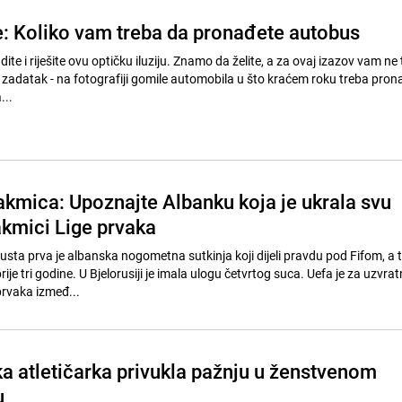
e: Koliko vam treba da pronađete autobus
ite i riješite ovu optičku iluziju. Znamo da želite, a za ovaj izazov vam ne 
 zadatak - na fotografiji gomile automobila u što kraćem roku treba prona
...
akmica: Upoznajte Albanku koja je ukrala svu
akmici Lige prvaka
ta prva je albanska nogometna sutkinja koji dijeli pravdu pod Fifom, a t
rije tri godine. U Bjelorusiji je imala ulogu četvrtog suca. Uefa je za uzvrat
prvaka izmeđ...
ka atletičarka privukla pažnju u ženstvenom
u