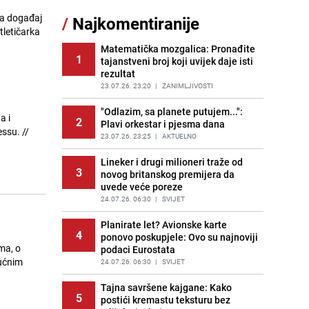
11
brige, ovo su najbolji načini da ih se
la događaj
/
Najkomentiranije
riješite
tletičarka
PRIJE 2 DANA
|
ŽIVOT I STIL
Matematička mozgalica: Pronađite
1
tajanstveni broj koji uvijek daje isti
Kao iz slastičarne: Rolada od
12
rezultat
čokolade i kokosa bez pečenja,
jednostavan desert bez imalo muke
23.07.26. 23:20
|
ZANIMLJIVOSTI
PRIJE 2 DANA
|
RECEPTI
"Odlazim, sa planete putujem...":
a i
2
Plavi orkestar i pjesma dana
Tajna savršenog makedonskog
su. //
13
ajvara: Stari recept za kremast i
23.07.26. 23:25
|
AKTUELNO
bogat okus
Lineker i drugi milioneri traže od
PRIJE 1 DAN
|
RECEPTI
3
novog britanskog premijera da
uvede veće poreze
Kako izgleda travnjak stadiona
14
Koševo nakon tri koncerta Dine
24.07.26. 06:30
|
SVIJET
Merlina
Planirate let? Avionske karte
PRIJE 2 DANA
|
FOTO
4
ponovo poskupjele: Ovo su najnoviji
ma, o
podaci Eurostata
Ogromna potrošnja vode u dijelu
15
kućnim
BiH: Inspektori krenuli u kontrole,
24.07.26. 06:30
|
SVIJET
slijede kazne
Tajna savršene kajgane: Kako
PRIJE 2 DANA
|
BOSNA I HERCEGOVINA
5
postići kremastu teksturu bez