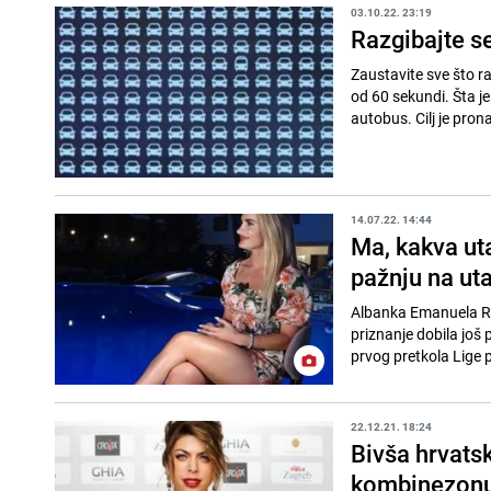
03.10.22. 23:19
Razgibajte s
Zaustavite sve što rad
od 60 sekundi. Šta je
autobus. Cilj je prona
14.07.22. 14:44
Ma, kakva ut
pažnju na ut
Albanka Emanuela Rus
priznanje dobila još p
prvog pretkola Lige 
22.12.21. 18:24
Bivša hrvats
kombinezon