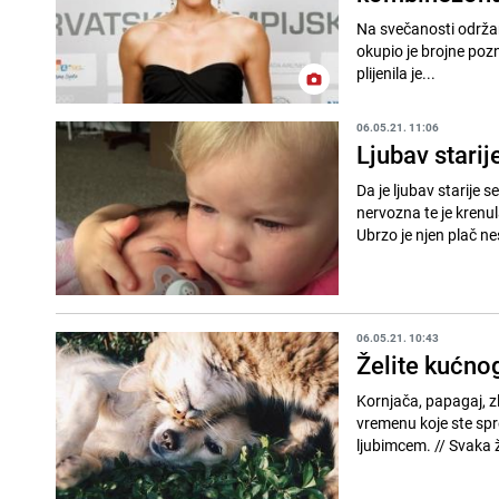
Na svečanosti održan
okupio je brojne pozn
plijenila je...
06.05.21. 11:06
Ljubav starij
Da je ljubav starije 
nervozna te je krenu
Ubrzo je njen plač ne
06.05.21. 10:43
Želite kućnog
Kornjača, papagaj, zl
vremenu koje ste spre
ljubimcem. // Sva