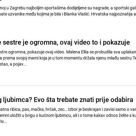
oj u Zagrebu najboljim sportašima dodijeljene su nagrade, a sportski ga
ate uzvanike među kojima je bila i Blanka Vlašić. Hrvatska najpoznatija a
e sestre je ogromna, ovaj video to i pokazuje
sestre ogromna, pokazuje ovaj video. Malena Ellia se probudila sva uplakan
la prema svojoj mami koja je u tom momentu držala njenu mlađu sestru Tes
stao, a pojav...
 ljubimca? Evo šta trebate znati prije odabira
atna ribica, pas, mačka, hrčak, zec… Izbor je beskrajan i zavisi samo o va
mni uložiti u brigu o kućnom ljubimcu, ali i o tome kakav odnos želite s 
ka živ...