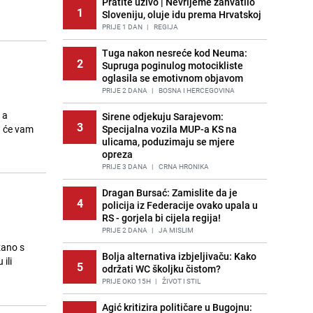
Pratite uživo | Nevrijeme zahvatilo
1
Sloveniju, oluje idu prema Hrvatskoj
PRIJE 1 DAN
|
REGIJA
Tuga nakon nesreće kod Neuma:
2
Supruga poginulog motocikliste
oglasila se emotivnom objavom
PRIJE 2 DANA
|
BOSNA I HERCEGOVINA
 a
Sirene odjekuju Sarajevom:
3
a će vam
Specijalna vozila MUP-a KS na
ulicama, poduzimaju se mjere
opreza
PRIJE 3 DANA
|
CRNA HRONIKA
Dragan Bursać: Zamislite da je
4
policija iz Federacije ovako upala u
RS - gorjela bi cijela regija!
PRIJE 2 DANA
|
JA MISLIM
zano s
Bolja alternativa izbjeljivaču: Kako
ili
5
održati WC školjku čistom?
PRIJE OKO 15H
|
ŽIVOT I STIL
Agić kritizira političare u Bugojnu: