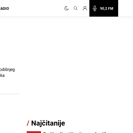
RADIO
90,2 FM
odišnjeg
ska
e
/
Najčitanije