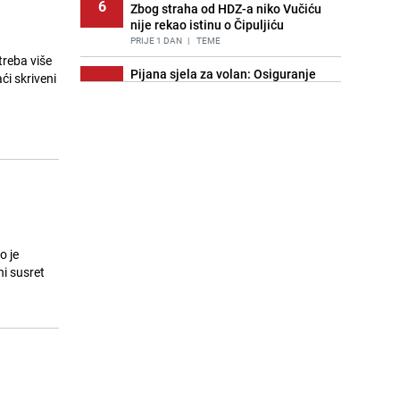
6
Zbog straha od HDZ-a niko Vučiću
nije rekao istinu o Čipuljiću
PRIJE 1 DAN
|
TEME
treba više
Pijana sjela za volan: Osiguranje
ći skriveni
7
odbilo isplatu štete na vozilu koje je
slupala Anja Ljubojević
PRIJE 2 DANA
|
BOSNA I HERCEGOVINA
Znate li šta Dino Merlin pojede prije
8
izlaska na scenu? Njegov ritual
iznenadio mnoge
PRIJE 1 DAN
|
SHOWBIZ
Akcija na Dobrinji: Specijalci MUP-a
9
KS opkolili zgradu
o je
PRIJE 2 DANA
|
LOKALNE TEME
ni susret
Nastavak provokacija: MUP RS
10
oduzeo zastavu s ljiljanima i
sankcionisao vozača iz Bosanskog
Novog
PRIJE 1 DAN
|
BOSNA I HERCEGOVINA
Pojavili su vam se mravi u kući? Bez