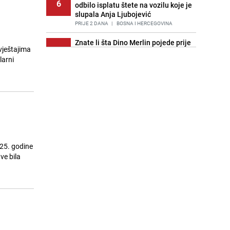
6
odbilo isplatu štete na vozilu koje je
slupala Anja Ljubojević
PRIJE 2 DANA
|
BOSNA I HERCEGOVINA
Znate li šta Dino Merlin pojede prije
vještajima
7
izlaska na scenu? Njegov ritual
larni
iznenadio mnoge
PRIJE 1 DAN
|
SHOWBIZ
Akcija na Dobrinji: Specijalci MUP-a
8
KS opkolili zgradu
PRIJE 2 DANA
|
LOKALNE TEME
Nastavak provokacija: MUP RS
9
oduzeo zastavu s ljiljanima i
sankcionisao vozača iz Bosanskog
025. godine
Novog
ve bila
PRIJE 1 DAN
|
BOSNA I HERCEGOVINA
Stručnjaci upozoravaju: Izrael ulaže
10
milione kako bi utjecao na
odgovore ChatGPT-a o Gazi
PRIJE OKO 14H
|
SVIJET
Kao iz slastičarne: Rolada od