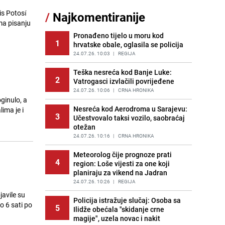
11
čokolade i kokosa bez pečenja,
is Potosí
/
Najkomentiranije
jednostavan desert bez imalo muke
ma pisanju
PRIJE 2 DANA
|
RECEPTI
Pronađeno tijelo u moru kod
1
hrvatske obale, oglasila se policija
Tajna savršenog makedonskog
12
ajvara: Stari recept za kremast i
24.07.26. 10:03
|
REGIJA
bogat okus
Teška nesreća kod Banje Luke:
PRIJE 2 DANA
|
RECEPTI
2
Vatrogasci izvlačili povrijeđene
Kako izgleda travnjak stadiona
24.07.26. 10:06
|
CRNA HRONIKA
13
ginulo, a
Koševo nakon tri koncerta Dine
Merlina
Nesreća kod Aerodroma u Sarajevu:
ima je i
3
Učestvovalo taksi vozilo, saobraćaj
PRIJE 3 DANA
|
FOTO
otežan
Ogromna potrošnja vode u dijelu
24.07.26. 10:16
|
CRNA HRONIKA
14
BiH: Inspektori krenuli u kontrole,
slijede kazne
Meteorolog čije prognoze prati
4
region: Loše vijesti za one koji
PRIJE 2 DANA
|
BOSNA I HERCEGOVINA
planiraju za vikend na Jadran
Borba trajala satima: Pogledajte
24.07.26. 10:26
|
REGIJA
15
'grdosiju' od skoro tri metra koju su
avile su
braća izvukla iz mora
Policija istražuje slučaj: Osoba sa
o 6 sati po
5
Ilidže obećala "skidanje crne
PRIJE 1 DAN
|
SVIJET
magije", uzela novac i nakit