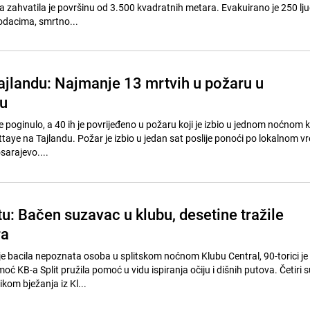
ja zahvatila je površinu od 3.500 kvadratnih metara. Evakuirano je 250 ljud
odacima, smrtno...
Tajlandu: Najmanje 13 mrtvih u požaru u
u
poginulo, a 40 ih je povrijeđeno u požaru koji je izbio u jednom noćnom k
ttaye na Tajlandu. Požar je izbio u jedan sat poslije ponoći po lokalnom 
sarajevo....
u: Bačen suzavac u klubu, desetine tražile
ra
e bacila nepoznata osoba u splitskom noćnom Klubu Central, 90-torici je
moć KB-a Split pružila pomoć u vidu ispiranja očiju i dišnih putova. Četiri 
ikom bježanja iz Kl...