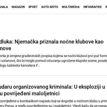
HALA
MAGAZIN
SPORT
AUTO-MOTO
MULTIMEDIA
INFOGRAFIKE
odluka: Njemačka priznala noćne klubove kao
anove
ila je izmjene građevinskih propisa kojima se noćni klubovi prvi put for
e ustanove, što bi moglo pomoći očuvanju ugrožene klupske scene, pose
logu kabineta kancelara F...
udaru organizovanog kriminala: U eksploziji u
 povrijeđeni maloljetnici
 povrijeđene u bombaškom napadu koji se dogodio u noćnom klubu u pr
veru Perua, a među povrijeđenima su i maloljetnici. Vlasti kažu da se nap