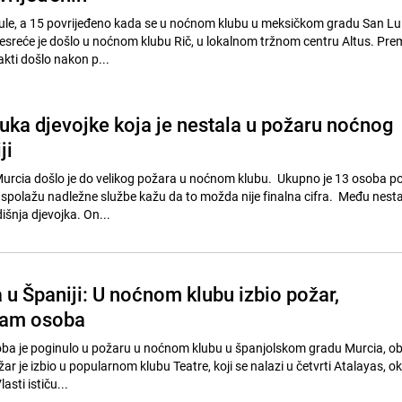
ule, a 15 povrijeđeno kada se u noćnom klubu u meksičkom gradu San Lu
esreće je došlo u noćnom klubu Rič, u lokalnom tržnom centru Altus. Pre
kti došlo nakon p...
uka djevojke koja je nestala u požaru noćnog
ji
rcia došlo je do velikog požara u noćnom klubu. Ukupno je 13 osoba po
aspolažu nadležne službe kažu da to možda nije finalna cifra. Među nestal
šnja djevojka. On...
 u Španiji: U noćnom klubu izbio požar,
dam osoba
a je poginulo u požaru u noćnom klubu u španjolskom gradu Murcia, obj
žar je izbio u popularnom klubu Teatre, koji se nalazi u četvrti Atalayas, ok
sti ističu...