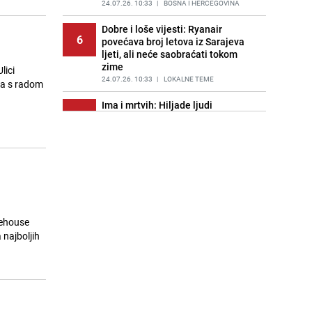
24.07.26. 10:33
|
BOSNA I HERCEGOVINA
Dobre i loše vijesti: Ryanair
6
povećava broj letova iz Sarajeva
ljeti, ali neće saobraćati tokom
zime
lici
24.07.26. 10:33
|
LOKALNE TEME
 da s radom
Ima i mrtvih: Hiljade ljudi
7
evakuirano zbog velikih požara u
Francuskoj i Španiji
24.07.26. 10:46
|
SVIJET
Za bolje planiranje ljetovanja: Šta
8
vas očekuje u jednoj od
najpoznatijih destinacija na
Jadranu?
24.07.26. 10:47
|
REGIJA
rehouse
 najboljih
Baby boom u susjedstvu: U jednom
9
porodilištu za sat vremena rođeno
devet beba
24.07.26. 11:00
|
REGIJA
Novi broj "Dijaloga" posvećen