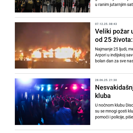
u ranim jutarnjim sat
07.12.25. 08:43
Veliki požar
od 25 života
Najmanje 25 ljudi, m
Arpori u indijskoj sa
bolan dan za sve nas 
28.06.25. 21:30
Nesvakidašnj
kluba
U noćnom klubu Disc
su se mnogi gosti klub
pomoći i policije, piš