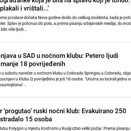
plakali i vrištali...'
jeme proslave dočeka Nove godine došlo do velikog incidenta, kada je po
ler. Splav je potonuo do pola, a prema pisanju srbijanskih medija, do inci
bilo više ljudi...
java u SAD u noćnom klubu: Petero ljudi
ajmanje 18 povrijeđenih
 je u subotu navečer u noćnom klubu u Colorado Springsu u Coloradu, objav
osumnjičena"...
 'progutao' ruski noćni klub: Evakuirano 250
 stradalo 15 osoba
lygon u mjestu Kostromi u Rusiji izbio veliki požar. Prema pisanju stranih