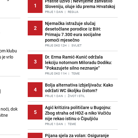
Pratite uživo | Nevrijeme zahvatilo
1
Sloveniju, oluje idu prema Hrvatskoj
PRIJE 1 DAN
|
REGIJA
Njemačka istražuje slučaj
2
desetočlane porodice iz BiH:
e
Primaju 7.300 eura socijalne
pomoći mjesečno
PRIJE OKO 12H
|
SVIJET
nom klubu
 je vrlo
Dr. Erma Ramić-Kunić održala
3
lekciju notornom Miloradu Dodiku:
"Pokazujete silno neznanje"
PRIJE OKO 11H
|
TEME
Bolja alternativa izbjeljivaču: Kako
g
4
održati WC školjku čistom?
PRIJE 1 DAN
|
ŽIVOT I STIL
Agić kritizira političare u Bugojnu:
noći, dok
5
Zbog straha od HDZ-a niko Vučiću
hitne
nije rekao istinu o Čipuljiću
PRIJE 1 DAN
|
TEME
Pijana sjela za volan: Osiguranje