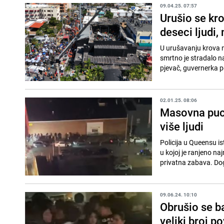
09.04.25. 07:57
Urušio se kr
deseci ljudi,
U urušavanju krova 
smrtno je stradalo n
pjevač, guvernerka pok
02.01.25. 08:06
Masovna puc
više ljudi
Policija u Queensu i
u kojoj je ranjeno naj
privatna zabava. Dog
09.06.24. 10:10
Obrušio se b
veliki broj p