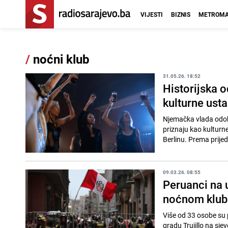
VIJESTI
BIZNIS
METROMA
/
noćni klub
31.05.26. 18:52
Historijska 
kulturne ust
Njemačka vlada odobr
priznaju kao kulturn
Berlinu. Prema prijed
09.03.26. 08:55
Peruanci na 
noćnom klubu
Više od 33 osobe su
gradu Trujillo na sje