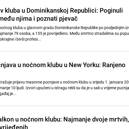
ov kluba u Dominikanskoj Republici: Poginuli
 među njima i poznati pjevač
noćnog kluba u glavnom gradu Dominikanske Republike po posljednjim iz
ajmanje 79 osoba, a 155 je povrijeđeno. Među smrtno stradalima su popu
rajine i bivši profesi...
njava u noćnom klubu u New Yorku: Ranjeno
stražuje prijavu masovne pucnjave u noćnom klubu u srijedu 1. januara 2
manje 10 ljudi. Izvori upućeni u istragu rekli su da je u sali u vrijeme pucnja
ađaj je...
alkon u noćnom klubu: Najmanje dvoje mrtvih,
ovrijeđenih