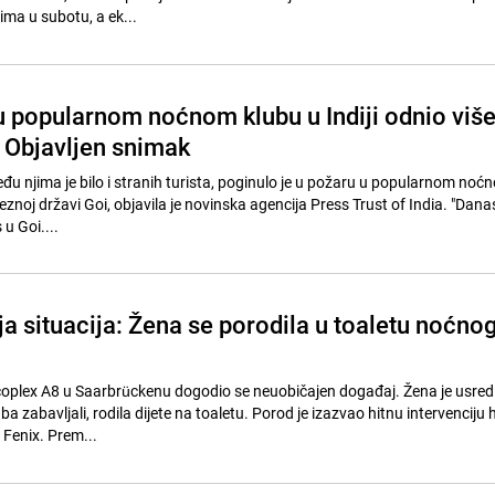
ima u subotu, a ek...
 u popularnom noćnom klubu u Indiji odnio viš
: Objavljen snimak
eđu njima je bilo i stranih turista, poginulo je u požaru u popularnom noć
veznoj državi Goi, objavila je novinska agencija Press Trust of India. "Danas
u Goi....
a situacija: Žena se porodila u toaletu noćno
oplex A8 u Saarbrückenu dogodio se neuobičajen događaj. Žena je usred 
a zabavljali, rodila dijete na toaletu. Porod je izazvao hitnu intervenciju 
e Fenix. Prem...