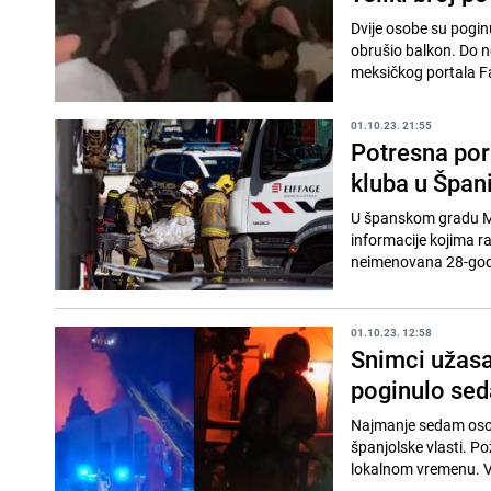
Dvije osobe su pogin
obrušio balkon. Do n
meksičkog portala Fa
01.10.23. 21:55
Potresna por
kluba u Špani
U španskom gradu Mu
informacije kojima r
neimenovana 28-godi
01.10.23. 12:58
Snimci užasa
poginulo se
Najmanje sedam osob
španjolske vlasti. Po
lokalnom vremenu. Vla