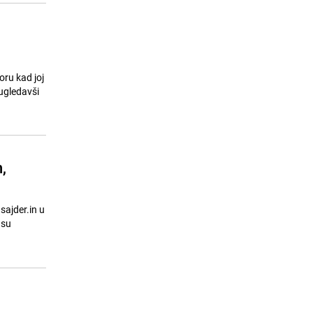
oru kad joj
ugledavši
,
sajder.in u
 su