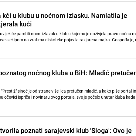
 kći u klubu u noćnom izlasku. Namlatila je
jerala kući
vijek će pamtiti noćni izlazak u klub u kojemu je doživjela pravu noćnu m
ave s ekipom na vratima diskoteke pojavila razjarena majka. Gospođa je, 
.
poznatog noćnog kluba u BiH: Mladić pretučen
Prestiž" sinoć je od strane više lica pretučen mladić, a kako piše portal In
su očevici ispričali novinaru ovog portala, sve je počelo unutar kluba kada
tvorila poznati sarajevski klub 'Sloga': Ovo je