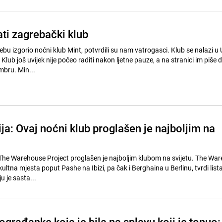
ti zagrebački klub
bu izgorio noćni klub Mint, potvrdili su nam vatrogasci. Klub se nalazi u U
Klub još uvijek nije počeo raditi nakon ljetne pauze, a na stranici im piše
mbru. Min...
ija: Ovaj noćni klub proglašen je najboljim na
 The Warehouse Project proglašen je najboljim klubom na svijetu. The Wa
ultna mjesta poput Pashe na Ibizi, pa čak i Berghaina u Berlinu, tvrdi lista
u je sasta...
ograđanke koja je bila na splavu koji je tonuo: