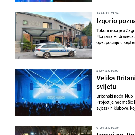
19.09.23. 07:26
Izgorio pozna
Tokom noći je u Zagre
Florijana Andrašeca. 
opet počinju u septe
24.04.23. 10:03
Velika Britan
svijetu
Britanski noćni klub
Project je nadmašio k
svjetskih klubova, koj
01.01.23. 10:30
Ispovijest Be