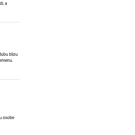
projekat o Prijedoru uskoro pred
i, a
publikom
24.07.26. 11:58
|
MUZIKA/FILM/LEKTIRA
lubu blizu
vremenu.
su osobe