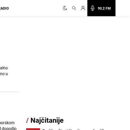
RADIO
90,2 FM
malno
bno u
/
Najčitanije
imorskom
ad dogodio