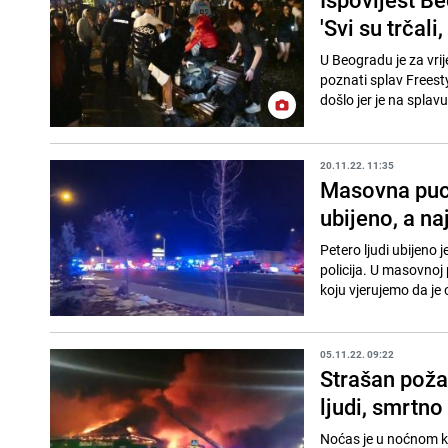
'Svi su trčali, 
U Beogradu je za vri
poznati splav Freesty
došlo jer je na splavu 
20.11.22. 11:35
Masovna pucn
ubijeno, a n
Petero ljudi ubijeno
policija. U masovnoj pucnjavi u Klubu Q povrijeđeno je još 18 osoba. "Unutra su locirali jednu osobu za
koju vjerujemo da je 
05.11.22. 09:22
Strašan požar
ljudi, smrtno
Noćas je u noćnom klubu Po