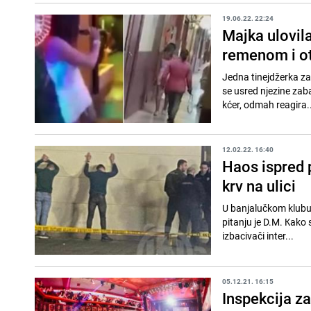
19.06.22. 22:24
Majka ulovila
remenom i ot
Jedna tinejdžerka zau
se usred njezine zab
kćer, odmah reagira..
12.02.22. 16:40
Haos ispred 
krv na ulici
U banjalučkom klubu "
pitanju je D.M. Кako 
izbacivači inter...
05.12.21. 16:15
Inspekcija za