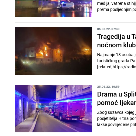
medija, vatrena stihi
prema posljednjim p
05.08.22. 07:40
Tragedija u 
noćnom klub
Najmanje 13 osoba je 
turističkog grada Pa
[related]https://radio
25.06.22. 10:59
Drama u Split
pomoć ljeka
Zbog suzavca kojeg j
posjetitelja Hitna po
lakše povrijeđene pril