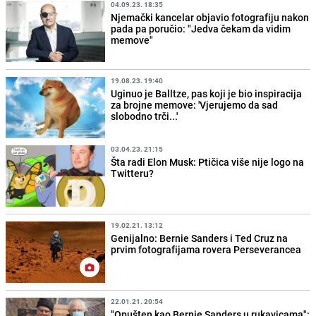
04.09.23. 18:35
Njemački kancelar objavio fotografiju nakon
pada pa poručio: "Jedva čekam da vidim
memove"
19.08.23. 19:40
Uginuo je Balltze, pas koji je bio inspiracija
za brojne memove: 'Vjerujemo da sad
slobodno trči...'
03.04.23. 21:15
Šta radi Elon Musk: Ptičica više nije logo na
Twitteru?
19.02.21. 13:12
Genijalno: Bernie Sanders i Ted Cruz na
prvim fotografijama rovera Perseverancea
22.01.21. 20:54
"Opušten kao Bernie Sanders u rukavicama":