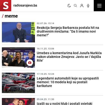
Otvor
/
meme
02.07.26. 15:14
Reakcija Sergeja Barbareza postala hit na
društvenim mrežama: "Da li imamo novi
meme?"
16.11.25. 13:06
Urnebes u komentarima kod Jusufa Nurkića
nakon utakmice Zmajeva: Javio se i 'dajdža
Rile'
17.10.25. 12:24
Legendarni automobili koje su upropastili
memovi: 10 modela koji su postali
karikature
09.04.25. 11:30
Izašli su u noćni klub i postali svjetski