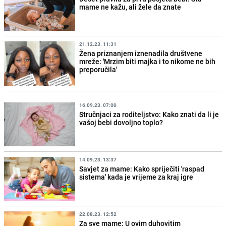
mame ne kažu, ali žele da znate
21.12.23. 11:31
Žena priznanjem iznenadila društvene
mreže: 'Mrzim biti majka i to nikome ne bih
preporučila'
16.09.23. 07:00
Stručnjaci za roditeljstvo: Kako znati da li je
vašoj bebi dovoljno toplo?
14.09.23. 13:37
Savjet za mame: Kako spriječiti 'raspad
sistema' kada je vrijeme za kraj igre
22.08.23. 12:52
Za sve mame: U ovim duhovitim