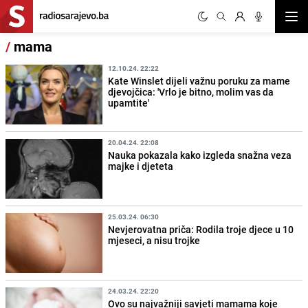
Otvor
/
mama
12.10.24. 22:22
Kate Winslet dijeli važnu poruku za mame
djevojčica: 'Vrlo je bitno, molim vas da
upamtite'
20.04.24. 22:08
Nauka pokazala kako izgleda snažna veza
majke i djeteta
25.03.24. 06:30
Nevjerovatna priča: Rodila troje djece u 10
mjeseci, a nisu trojke
24.03.24. 22:20
Ovo su najvažniji savjeti mamama koje