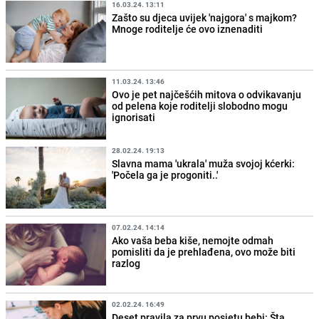
16.03.24. 13:11
Zašto su djeca uvijek 'najgora' s majkom?
Mnoge roditelje će ovo iznenaditi
11.03.24. 13:46
Ovo je pet najčešćih mitova o odvikavanju
od pelena koje roditelji slobodno mogu
ignorisati
28.02.24. 19:13
Slavna mama 'ukrala' muža svojoj kćerki:
'Počela ga je progoniti..'
07.02.24. 14:14
Ako vaša beba kiše, nemojte odmah
pomisliti da je prehlađena, ovo može biti
razlog
02.02.24. 16:49
Deset pravila za prvu posjetu bebi: Šta