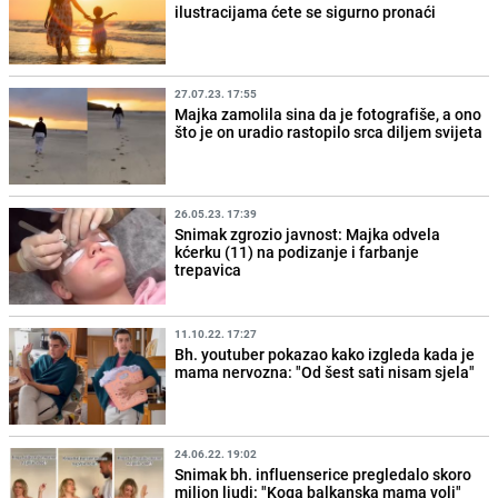
ilustracijama ćete se sigurno pronaći
27.07.23. 17:55
Majka zamolila sina da je fotografiše, a ono
što je on uradio rastopilo srca diljem svijeta
26.05.23. 17:39
Snimak zgrozio javnost: Majka odvela
kćerku (11) na podizanje i farbanje
trepavica
11.10.22. 17:27
Bh. youtuber pokazao kako izgleda kada je
mama nervozna: "Od šest sati nisam sjela"
24.06.22. 19:02
Snimak bh. influenserice pregledalo skoro
milion ljudi: "Koga balkanska mama voli"