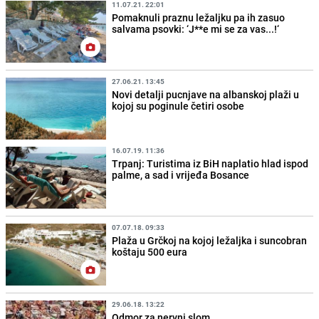
11.07.21. 22:01
Pomaknuli praznu ležaljku pa ih zasuo
salvama psovki: ‘J**e mi se za vas...!‘
27.06.21. 13:45
Novi detalji pucnjave na albanskoj plaži u
kojoj su poginule četiri osobe
16.07.19. 11:36
Trpanj: Turistima iz BiH naplatio hlad ispod
palme, a sad i vrijeđa Bosance
07.07.18. 09:33
Plaža u Grčkoj na kojoj ležaljka i suncobran
koštaju 500 eura
29.06.18. 13:22
Odmor za nervni slom