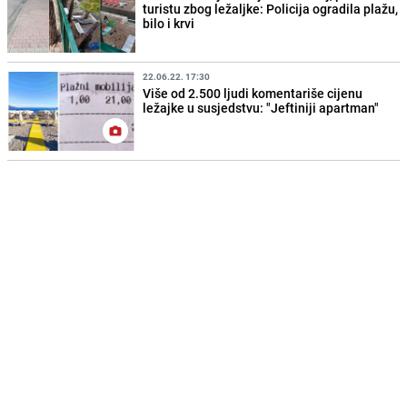
turistu zbog ležaljke: Policija ogradila plažu,
bilo i krvi
22.06.22. 17:30
Više od 2.500 ljudi komentariše cijenu
ležajke u susjedstvu: "Jeftiniji apartman"