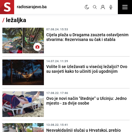
Otvor
/
ležaljka
07.08.24. 15:53
Cijela plaža u Dragama zauzeta ostavljenim
stvarima: Rezervisana su čak i stabla
14.07.24. 11:39
Volite li se izležavati u visećoj ležaljci? Ovo
su savjeti kako to učiniti još ugodnijim
17.08.22. 17:46
Ovo je novi način "štednje" u Ulcinju: Jedno
mjesto - za dvije osobe
13.08.22. 15:41
Nesvakidašnji slučaj u Hrvatskoj, prebio