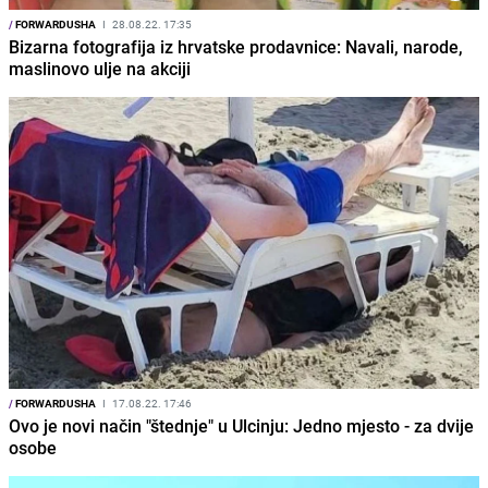
/
FORWARDUSHA
I
28.08.22. 17:35
Bizarna fotografija iz hrvatske prodavnice: Navali, narode,
maslinovo ulje na akciji
/
FORWARDUSHA
I
17.08.22. 17:46
Ovo je novi način "štednje" u Ulcinju: Jedno mjesto - za dvije
osobe