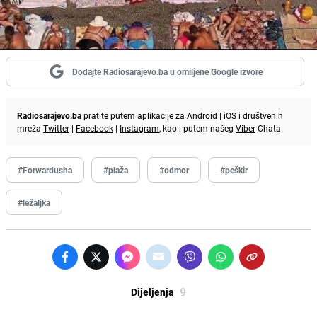
Dodajte Radiosarajevo.ba u omiljene Google izvore
Radiosarajevo.ba
pratite putem aplikacije za
Android
|
iOS
i društvenih
mreža
Twitter
|
Facebook
|
Instagram
, kao i putem našeg
Viber
Chata.
#Forwardusha
#plaža
#odmor
#peškir
#ležaljka
9
Dijeljenja