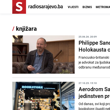
VIJESTI
BIZNIS
METROMA
/
knjižara
25.06.26. 20:09
Philippe San
Holokausta o
Francusko-britanski 
je advokat za ljudsk
odbranu međunarodno
27.10.25. 15:10
Aerodrom Sar
jedinstven pr
Od danas, svi koji 
bookstore i kupiti ne