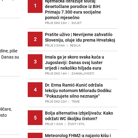
Njemačka istražuje slučaj
1
desetočlane porodice iz BiH:
Primaju 7.300 eura socijalne
pomoći mjesečno
PRIJE OKO 23H
|
SVIJET
Pratite uživo | Nevrijeme zahvatilo
2
Sloveniju, oluje idu prema Hrvatskoj
PRIJE 2 DANA
|
REGIJA
dine, piše
et Danas su
Imala ga je skoro svaka kuća u
3
Jugoslaviji: Danas ovaj luster
vrijedi i nekoliko hiljada eura
PRIJE OKO 14H
|
ZANIMLJIVOSTI
Dr. Erma Ramić-Kunić održala
4
lekciju notornom Miloradu Dodiku:
"Pokazujete silno neznanje"
PRIJE OKO 22H
|
TEME
ličare,
Bolja alternativa izbjeljivaču: Kako
esto
5
održati WC školjku čistom?
PRIJE 1 DAN
|
ŽIVOT I STIL
Meteorolog FHMZ-a najavio kišu i