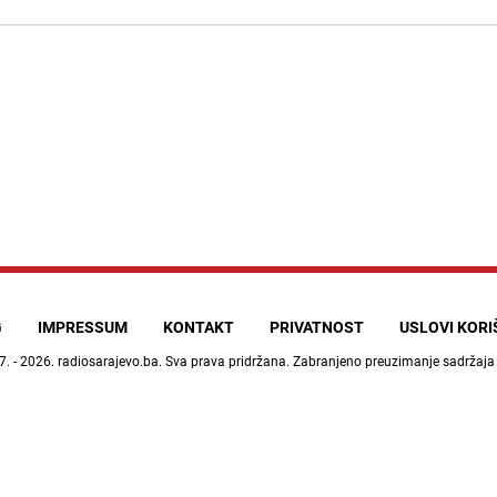
G
IMPRESSUM
KONTAKT
PRIVATNOST
USLOVI KOR
7. - 2026.
radiosarajevo.ba
. Sva prava pridržana. Zabranjeno preuzimanje sadržaja