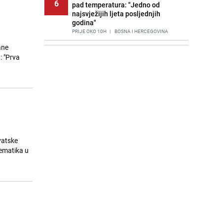
6
pad temperatura: "Jedno od
najsvježijih ljeta posljednjih
godina"
PRIJE OKO 10H
|
BOSNA I HERCEGOVINA
ane
Agić kritizira političare u Bugojnu:
7
: "Prva
Zbog straha od HDZ-a niko Vučiću
nije rekao istinu o Čipuljiću
PRIJE 2 DANA
|
TEME
Znate li šta Dino Merlin pojede prije
8
izlaska na scenu? Njegov ritual
iznenadio mnoge
PRIJE 2 DANA
|
SHOWBIZ
Stručnjaci upozoravaju: Izrael ulaže
vatske
9
milione kako bi utjecao na
lematika u
odgovore ChatGPT-a o Gazi
PRIJE 1 DAN
|
SVIJET
Nastavak provokacija: MUP RS
10
oduzeo zastavu s ljiljanima i
sankcionisao vozača iz Bosanskog
Novog
PRIJE 2 DANA
|
BOSNA I HERCEGOVINA