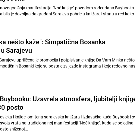
a nešto kaže": Simpatična Bosanka
u Sarajevu
u Sarajevu upriličena je promocija i potpisivanje knjige Da Vam Minka nešto
mpatičnih Bosanki koje su postale zvijezde Instagrama i koje redovno na
Buybooku: Uzavrela atmosfera, ljubitelji knjig
80 posto
 čovjeka i knjige, omiljena sarajevska knjižara i izdavačka kuća Buybook i 
svoja vrata na tradicionalnoj manifestaciji "Noć knjige", kada se pojedina
osto sniženoj...