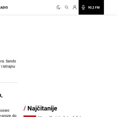
RADIO
90,2 FM
ara. Sands
i istrajnu
,
/
Najčitanije
voreni
e proze, do