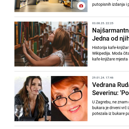
putopisnih izdanja i p
03.08.25. 22:25
Najšarmantnij
Jedna od nji
Historija kafe-knjiža
Wikipedija. Moda čita
kafe-knjižare mjesta 
29.01.24. 17:46
Vedrana Ruda
Severinu: 'Po
U Zagrebu, ne znam gd
bukara je drveni vrč 
potezala iz bukare pa