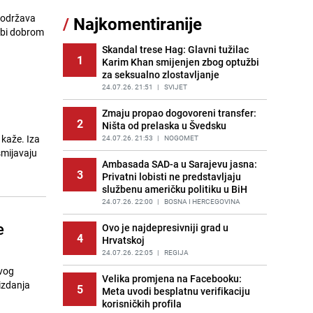
/
Najkomentiranije
Kao iz slastičarne: Rolada od
11
čokolade i kokosa bez pečenja,
jednostavan desert bez imalo muke
Skandal trese Hag: Glavni tužilac
1
Karim Khan smijenjen zbog optužbi
PRIJE 2 DANA
|
RECEPTI
za seksualno zlostavljanje
Tajna savršenog makedonskog
24.07.26. 21:51
|
SVIJET
12
ajvara: Stari recept za kremast i
bogat okus
Zmaju propao dogovoreni transfer:
2
Ništa od prelaska u Švedsku
PRIJE 2 DANA
|
RECEPTI
 kaže. Iza
24.07.26. 21:53
|
NOGOMET
Tuga potresla grad na Uni:
smijavaju
13
Preminula Lejla Muhić (39),
Ambasada SAD-a u Sarajevu jasna:
3
sugrađani u nevjerici
Privatni lobisti ne predstavljaju
službenu američku politiku u BiH
PRIJE 2 DANA
|
BOSNA I HERCEGOVINA
24.07.26. 22:00
|
BOSNA I HERCEGOVINA
Cijela regija čeka njegovu
14
e
progonozu: Poznati meteorolog
Ovo je najdepresivniji grad u
4
najavljuje veću promjenu vremena
Hrvatskoj
PRIJE OKO 5H
24.07.26. 22:05
|
REGIJA
|
REGIJA
ovog
Borba trajala satima: Pogledajte
Velika promjena na Facebooku:
 izdanja
15
5
'grdosiju' od skoro tri metra koju su
Meta uvodi besplatnu verifikaciju
braća izvukla iz mora
korisničkih profila