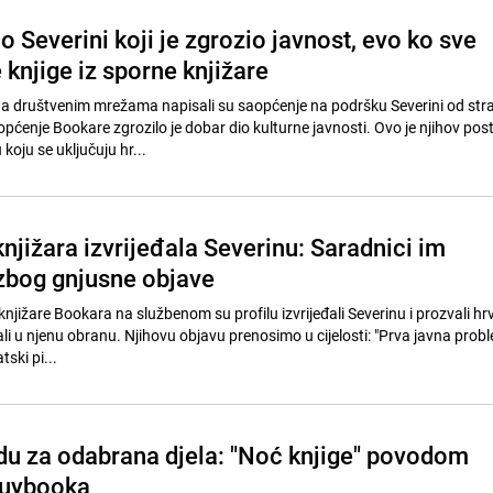
 Severini koji je zgrozio javnost, evo ko sve
 knjige iz sporne knjižare
na društvenim mrežama napisali su saopćenje na podršku Severini od str
pćenje Bookare zgrozilo je dobar dio kulturne javnosti. Ovo je njihov post
koju se uključuju hr...
jižara izvrijeđala Severinu: Saradnici im
zbog gnjusne objave
njižare Bookara na službenom su profilu izvrijeđali Severinu i prozvali hr
tali u njenu obranu. Njihovu objavu prenosimo u cijelosti: "Prva javna prob
tski pi...
redu za odabrana djela: "Noć knjige" povodom
uybooka