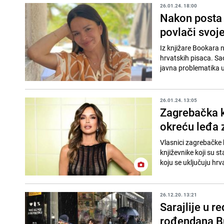
26.01.24. 18:00
Nakon posta o
povlači svoje
Iz knjižare Bookara 
hrvatskih pisaca. Sao
javna problematika u 
26.01.24. 13:05
Zagrebačka kn
okreću leđa 
Vlasnici zagrebačke k
književnike koji su s
koju se uključuju hrva
26.12.20. 13:21
Sarajlije u 
rođendana B