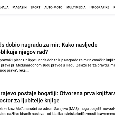
HALA
MAGAZIN
SPORT
AUTO-MOTO
MULTIMEDIA
INFOGRAFIKE
ds dobio nagradu za mir: Kako nasljeđe
blikuje njegov rad?
pravnik i pisac Philippe Sands dobitnik je Nagrade za mir njemačkih knjiž
a prava pri Međunarodnom sudu pravde u Hagu. Zalaže se "za pravdu, mir 
g prava", reka...
ajevo postaje bogatiji: Otvorena prva knjižara
ostor za ljubitelje knjige
prolaze kroz Međunarodni aerodrom Sarajevo (MAS) mogu posjetiti novoot
ki od pažljivo biranih naslova - od klasika svjetske književnosti i savremen