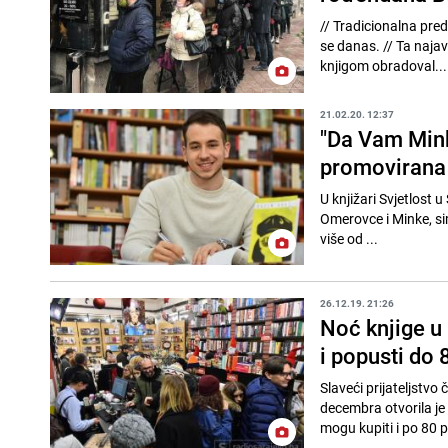
// Tradicionalna prednovogodišnja manifestacija "Noć knjige" povodom rođendana Buybooka održava
se danas. // Ta najava bila je dovoljna da građani Sarajeva pohrle u knjižare i stanu u red kako bi dobrom
knjigom obradoval...
21.02.20. 12:37
"Da Vam Mink
promovirana 
U knjižari Svjetlost 
Omerovce i Minke, si
više od ...
26.12.19. 21:26
Noć knjige u 
i popusti do 
Slaveći prijateljstvo
decembra otvorila je 
mogu kupiti i po 80 p