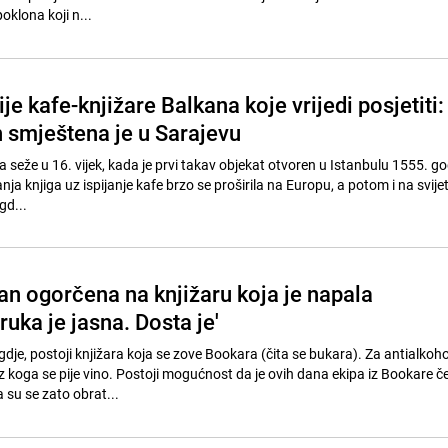
oklona koji n...
e kafe-knjižare Balkana koje vrijedi posjetiti:
h smještena je u Sarajevu
ra seže u 16. vijek, kada je prvi takav objekat otvoren u Istanbulu 1555. go
nja knjiga uz ispijanje kafe brzo se proširila na Europu, a potom i na svij
gd...
n ogorčena na knjižaru koja je napala
ruka je jasna. Dosta je'
je, postoji knjižara koja se zove Bookara (čita se bukara). Za antialkoho
iz koga se pije vino. Postoji mogućnost da je ovih dana ekipa iz Bookare č
 su se zato obrat...