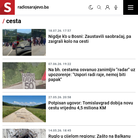
Otvor
/
cesta
18.07.26. 17:57
Nigdje k'o u Bosni: Zaustavili saobraćaj, pa
zaigrali kolo na cesti
07.06.26. 19:22
Na bh. cestama osvanuo zanimljiv "radar" uz
upozorenje: "Uspori radi raje, nemoj biti
papak"
27.05.26. 20:58
Potpisan ugovor: Tomislavgrad dobija novu
cestu vrijednu 4,5 miliona KM
14.05.26. 18:45
Ruglo u cijelom regionu: Zašto na Balkanu