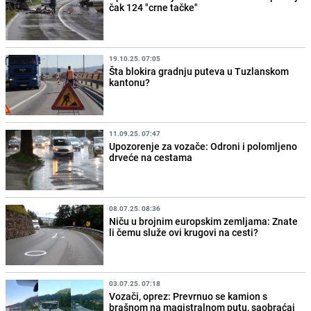
čak 124 "crne tačke"
19.10.25. 07:05
Šta blokira gradnju puteva u Tuzlanskom
kantonu?
11.09.25. 07:47
Upozorenje za vozače: Odroni i polomljeno
drveće na cestama
08.07.25. 08:36
Niču u brojnim europskim zemljama: Znate
li čemu služe ovi krugovi na cesti?
03.07.25. 07:18
Vozači, oprez: Prevrnuo se kamion s
brašnom na magistralnom putu, saobraćaj