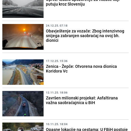
putuju kroz Sloveniju
24.12.25. 07:18
Obavještenje za vozače: Zbog intenzivnog
snijega zabranjen saobraćaj na ovoj bh.
dionici
17.12.25. 15:36
Zenica - Žepče: Otvorena nova dionica
Koridora Vc
12.11.25. 18:06
Završen milionski projekat: Asfaltirana
važna saobraćajnica u BiH
10.11.25. 18:04
Opasne lokacije na cestama: U FBiH postoje