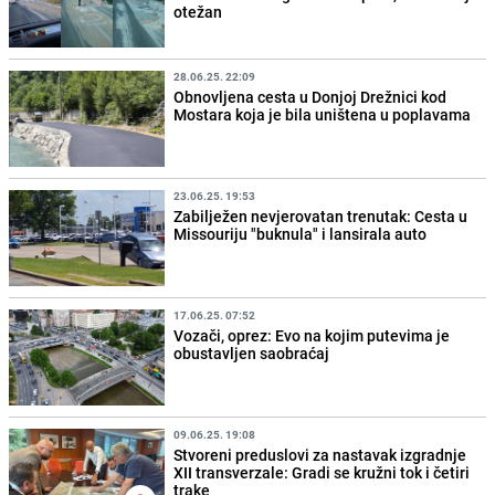
otežan
28.06.25. 22:09
Obnovljena cesta u Donjoj Drežnici kod
Mostara koja je bila uništena u poplavama
23.06.25. 19:53
Zabilježen nevjerovatan trenutak: Cesta u
Missouriju "buknula" i lansirala auto
17.06.25. 07:52
Vozači, oprez: Evo na kojim putevima je
obustavljen saobraćaj
09.06.25. 19:08
Stvoreni preduslovi za nastavak izgradnje
XII transverzale: Gradi se kružni tok i četiri
trake