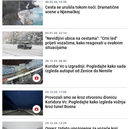
08.02.26. 10:38
Cesta se urušila tokom noći: Dramatične
scene u Njemačkoj
03.01.26. 22:10
"Nevidljivi ubica na cestama": "Crni led"
prijeti vozačima, kako reagovati u ovakvim
situacijama
28.12.25. 08:40
Koridor Vc u izgradnji: Pogledajte kako sada
izgleda autoput od Zenice do Nemile
24.12.25. 17:06
Provozali smo se kroz otvorenu dionicu
Koridora Vc: Pogledajte kako izgleda vožnja
kroz tunel Bosna
24.12.25. 12:39
Oprez: Izdato upozorenje za vozače koji