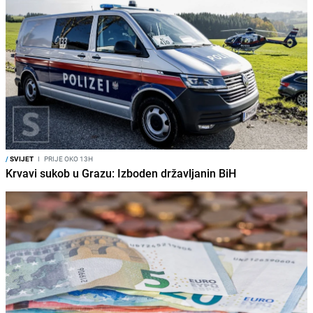
/
SVIJET
I
PRIJE OKO 13H
Krvavi sukob u Grazu: Izboden državljanin BiH