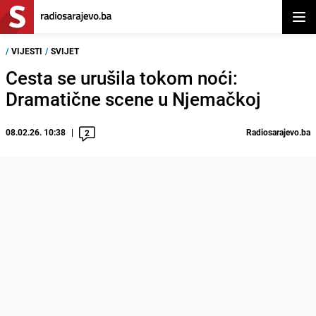
Otvor
/
VIJESTI
/
SVIJET
Cesta se urušila tokom noći:
Dramatične scene u Njemačkoj
08.02.26. 10:38
Radiosarajevo.ba
2