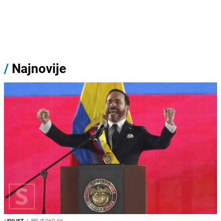
/
Najnovije
/
SVIJET
I
PRIJE OKO 4H