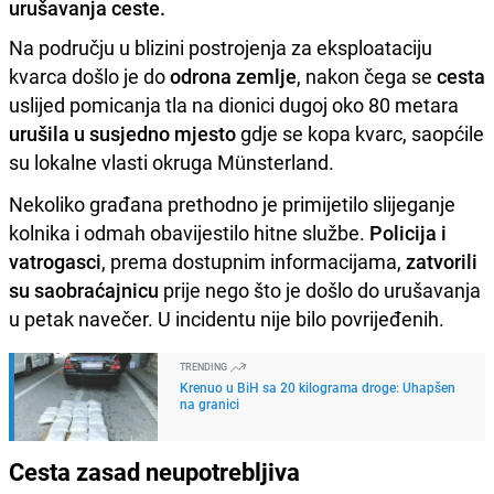
urušavanja ceste.
Na području u blizini postrojenja za eksploataciju
kvarca došlo je do
odrona zemlje
, nakon čega se
cesta
uslijed pomicanja tla na dionici dugoj oko 80 metara
urušila u susjedno mjesto
gdje se kopa kvarc, saopćile
su lokalne vlasti okruga Münsterland.
Nekoliko građana prethodno je primijetilo slijeganje
kolnika i odmah obavijestilo hitne službe.
Policija i
vatrogasci
, prema dostupnim informacijama,
zatvorili
su saobraćajnicu
prije nego što je došlo do urušavanja
u petak navečer. U incidentu nije bilo povrijeđenih.
TRENDING
Krenuo u BiH sa 20 kilograma droge: Uhapšen
na granici
Cesta zasad neupotrebljiva