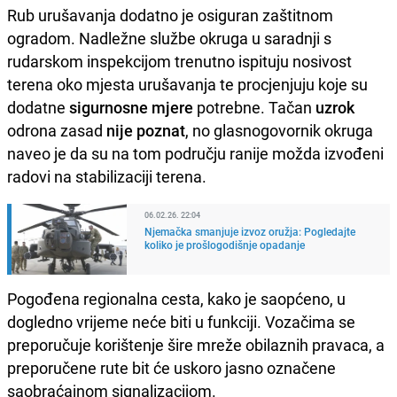
Rub urušavanja dodatno je osiguran zaštitnom
ogradom. Nadležne službe okruga u saradnji s
rudarskom inspekcijom trenutno ispituju nosivost
terena oko mjesta urušavanja te procjenjuju koje su
dodatne
sigurnosne mjere
potrebne. Tačan
uzrok
odrona zasad
nije poznat
, no glasnogovornik okruga
naveo je da su na tom području ranije možda izvođeni
radovi na stabilizaciji terena.
06.02.26. 22:04
Njemačka smanjuje izvoz oružja: Pogledajte
koliko je prošlogodišnje opadanje
Pogođena regionalna cesta, kako je saopćeno, u
dogledno vrijeme neće biti u funkciji. Vozačima se
preporučuje korištenje šire mreže obilaznih pravaca, a
preporučene rute bit će uskoro jasno označene
saobraćajnom signalizacijom.