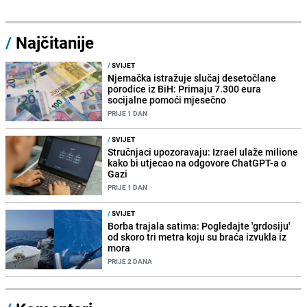
/
Najčitanije
/
SVIJET
Njemačka istražuje slučaj desetočlane
porodice iz BiH: Primaju 7.300 eura
socijalne pomoći mjesečno
PRIJE 1 DAN
/
SVIJET
Stručnjaci upozoravaju: Izrael ulaže milione
kako bi utjecao na odgovore ChatGPT-a o
Gazi
PRIJE 1 DAN
/
SVIJET
Borba trajala satima: Pogledajte 'grdosiju'
od skoro tri metra koju su braća izvukla iz
mora
PRIJE 2 DANA