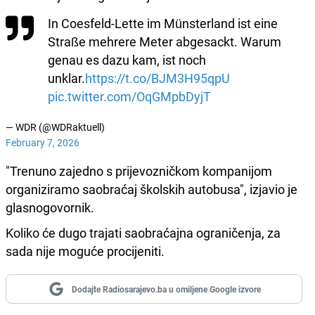
In Coesfeld-Lette im Münsterland ist eine
Straße mehrere Meter abgesackt. Warum
genau es dazu kam, ist noch
unklar.
https://t.co/BJM3H95qpU
pic.twitter.com/OqGMpbDyjT
— WDR (@WDRaktuell)
February 7, 2026
"Trenuno zajedno s prijevozničkom kompanijom
organiziramo saobraćaj školskih autobusa", izjavio je
glasnogovornik.
Koliko će dugo trajati saobraćajna ograničenja, za
sada nije moguće procijeniti.
Dodajte Radiosarajevo.ba u omiljene Google izvore