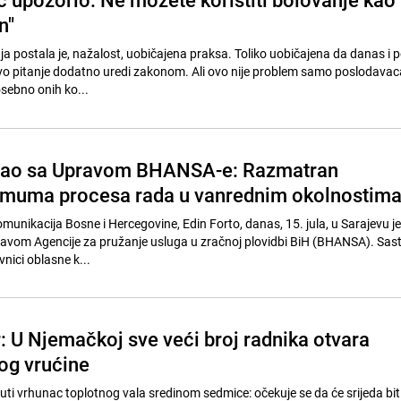
n"
a postala je, nažalost, uobičajena praksa. Toliko uobičajena da danas i p
ovo pitanje dodatno uredi zakonom. Ali ovo nije problem samo poslodavac
osebno onih ko...
stao sa Upravom BHANSA-e: Razmatran
imuma procesa rada u vanrednim okolnostim
munikacija Bosne i Hercegovine, Edin Forto, danas, 15. jula, u Sarajevu j
ravom Agencije za pružanje usluga u zračnoj plovidbi BiH (BHANSA). Sas
avnici oblasne k...
: U Njemačkoj sve veći broj radnika otvara
og vrućine
i vrhunac toplotnog vala sredinom sedmice: očekuje se da će srijeda biti 