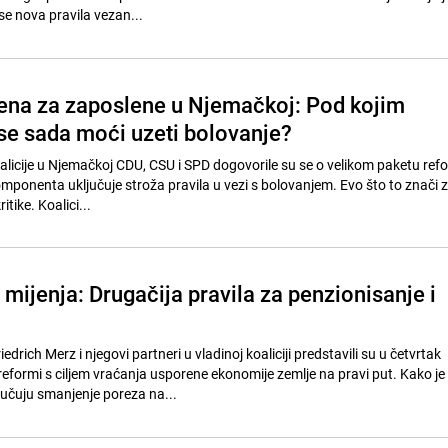
e nova pravila vezan...
na za zaposlene u Njemačkoj: Pod kojim
se sada moći uzeti bolovanje?
alicije u Njemačkoj CDU, CSU i SPD dogovorile su se o velikom paketu refo
ponenta uključuje stroža pravila u vezi s bolovanjem. Evo što to znači z
itike. Koalici...
mijenja: Drugačija pravila za penzionisanje i
drich Merz i njegovi partneri u vladinoj koaliciji predstavili su u četvrtak
eformi s ciljem vraćanja usporene ekonomije zemlje na pravi put. Kako je
jučuju smanjenje poreza na...