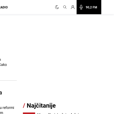
RADIO
90,2 FM
n
 Kako
a
/
Najčitanije
u reformi