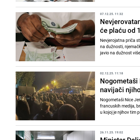
07.12.25. 11:32
Nevjerovatan
će plaću od 
Nevjerojatna priča 
na dužnosti, njemačk
javio na dužnost više
02.12.25. 11:18
Nogometaši N
navijači njih
Nogometaši Nice Jer
francuskih medija, br
u kojoj je njihov tim 
26.11.25. 19:02
Ministar Deli