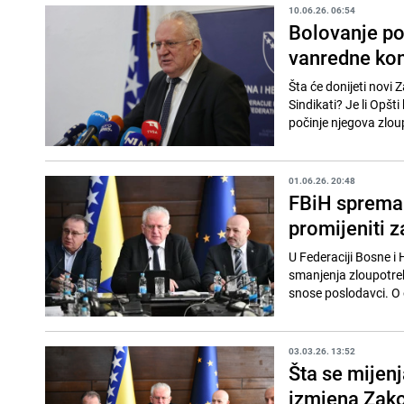
10.06.26. 06:54
Bolovanje po
vanredne kon
Šta će donijeti novi 
Sindikati? Je li Opšt
počinje njegova zlou
01.06.26. 20:48
FBiH sprema 
promijeniti z
U Federaciji Bosne i
smanjenja zloupotreb
snose poslodavci. O 
03.03.26. 13:52
Šta se mijen
izmjena Zako