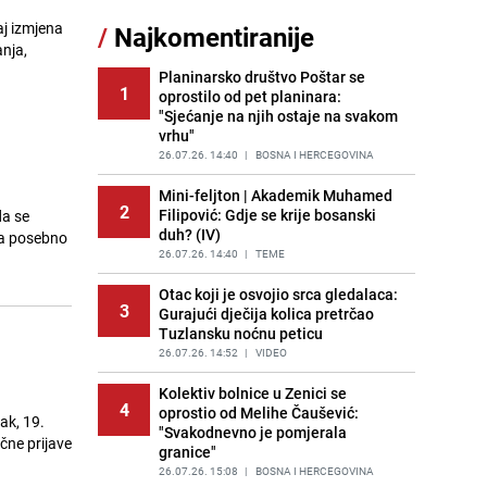
aj izmjena
/
Najkomentiranije
Lažne novčanice preplavljuju
nja,
11
tržište: Ove eure najčešće
pokušavaju podvaliti
Planinarsko društvo Poštar se
1
oprostilo od pet planinara:
PRIJE OKO 23H
|
SVIJET
"Sjećanje na njih ostaje na svakom
vrhu"
Recept za brze uštipke: Ne upijaju
12
ulje i gotovi su za 30 minuta
26.07.26. 14:40
|
BOSNA I HERCEGOVINA
PRIJE 1 DAN
|
RECEPTI
Mini-feljton | Akademik Muhamed
2
Filipović: Gdje se krije bosanski
da se
Imate tikvice i piletinu? Napravite
13
duh? (IV)
ovaj brzi ručak iz jedne tave
da posebno
26.07.26. 14:40
|
TEME
PRIJE 1 DAN
|
RECEPTI
Otac koji je osvojio srca gledalaca:
Jedan od najvećih gradova nije na
3
14
Gurajući dječija kolica pretrčao
listi: Ovo su lokacije prvih Lidl
Tuzlansku noćnu peticu
prodavnica u BiH
26.07.26. 14:52
|
VIDEO
PRIJE 1 DAN
|
BOSNA I HERCEGOVINA
Kolektiv bolnice u Zenici se
Užas u bh. susjedstvu, mladići
4
15
oprostio od Melihe Čaušević:
bludničili nad maloljetnicom i sve
ak, 19.
"Svakodnevno je pomjerala
snimali: "Stari te gleda u lajvu"
čne prijave
granice"
PRIJE 2 DANA
|
REGIJA
26.07.26. 15:08
|
BOSNA I HERCEGOVINA