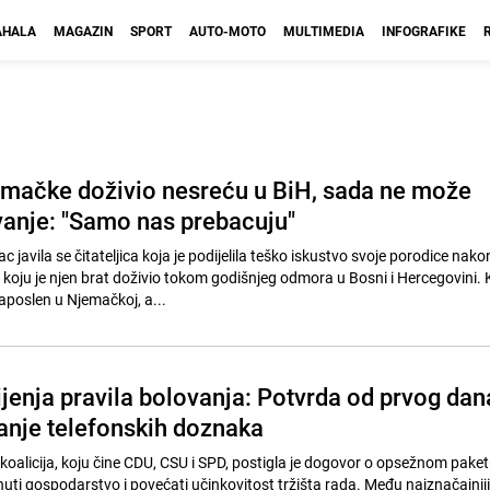
HALA
MAGAZIN
SPORT
AUTO-MOTO
MULTIMEDIA
INFOGRAFIKE
emačke doživio nesreću u BiH, sada ne može
ovanje: "Samo nas prebacuju"
javila se čitateljica koja je podijelila teško iskustvo svoje porodice nako
koju je njen brat doživio tokom godišnjeg odmora u Bosni i Hercegovini.
zaposlen u Njemačkoj, a...
enja pravila bolovanja: Potvrda od prvog dan
danje telefonskih doznaka
oalicija, koju čine CDU, CSU i SPD, postigla je dogovor o opsežnom paket
gospodarstvo i povećati učinkovitost tržišta rada. Među najznačajnijim