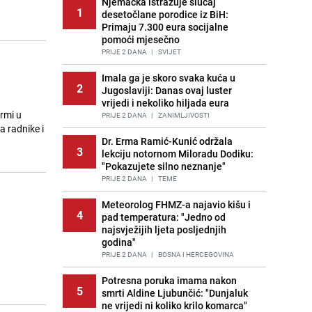
Njemačka istražuje slučaj
1
desetočlane porodice iz BiH:
Primaju 7.300 eura socijalne
pomoći mjesečno
PRIJE 2 DANA
|
SVIJET
Imala ga je skoro svaka kuća u
2
Jugoslaviji: Danas ovaj luster
vrijedi i nekoliko hiljada eura
rmi u
PRIJE 2 DANA
|
ZANIMLJIVOSTI
a radnike i
Dr. Erma Ramić-Kunić održala
3
lekciju notornom Miloradu Dodiku:
"Pokazujete silno neznanje"
PRIJE 2 DANA
|
TEME
Meteorolog FHMZ-a najavio kišu i
4
pad temperatura: "Jedno od
najsvježijih ljeta posljednjih
godina"
PRIJE 2 DANA
|
BOSNA I HERCEGOVINA
Potresna poruka imama nakon
5
smrti Aldine Ljubunčić: "Dunjaluk
ne vrijedi ni koliko krilo komarca"