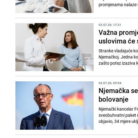
promjenama nalaze s
03.07.26. 17:31
Važna promje
uslovima će 
Stranke vladajuće ko
Njemačkoj. Jedna kom
zašto potez izaziva kr
03.07.26. 09:04
Njemačka se 
bolovanje
Njemački kancelar Frie
sveobuhvatni paket r
objavio, 34 mjere ukl