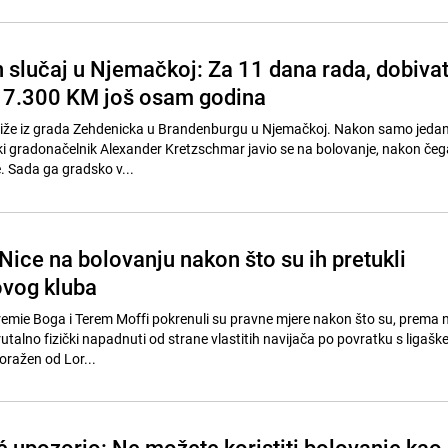
 slučaj u Njemačkoj: Za 11 dana rada, dobiva
17.300 KM još osam godina
stiže iz grada Zehdenicka u Brandenburgu u Njemačkoj. Nakon samo jeda
i gradonačelnik Alexander Kretzschmar javio se na bolovanje, nakon čega
. Sada ga gradsko v...
ice na bolovanju nakon što su ih pretukli
ovog kluba
emie Boga i Terem Moffi pokrenuli su pravne mjere nakon što su, prema
utalno fizički napadnuti od strane vlastitih navijača po povratku s ligašk
poražen od Lor...
ć upozorio: Ne možete koristiti bolovanje kao