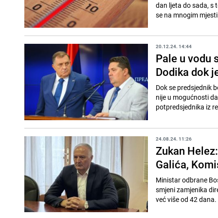
dan ljeta do sada, s
se na mnogim mjestim
20.12.24. 14:44
Pale u vodu 
Dodika dok j
Dok se predsjednik 
nije u mogućnosti da 
potpredsjednika iz r
24.08.24. 11:26
Zukan Helez:
Galića, Komi
Ministar odbrane Bos
smjeni zamjenika dire
već više od 42 dana. 