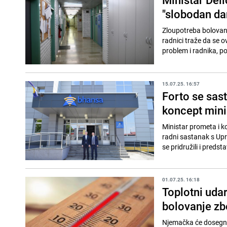
"slobodan da
Zloupotreba bolovanj
radnici traže da se 
problem i radnika, p
15.07.25. 16:57
Forto se sa
koncept min
Ministar prometa i ko
radni sastanak s Up
se pridružili i predst
01.07.25. 16:18
Toplotni udar
bolovanje zb
Njemačka će dosegnut