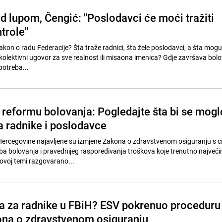
d lupom, Čengić: "Poslodavci će moći tražiti
trole"
Zakon o radu Federacije? Šta traže radnici, šta žele poslodavci, a šta mogu 
i kolektivni ugovor za sve realnost ili misaona imenica? Gdje završava bolo
potreba...
reformu bolovanja: Pogledajte šta bi se mogl
a radnike i poslodavce
 Hercegovine najavljene su izmjene Zakona o zdravstvenom osiguranju s c
a bolovanja i pravednijeg raspoređivanja troškova koje trenutno najveći
ovoj temi razgovarano...
ja za radnike u FBiH? ESV pokrenuo proceduru
na o zdravstvenom osiguranju