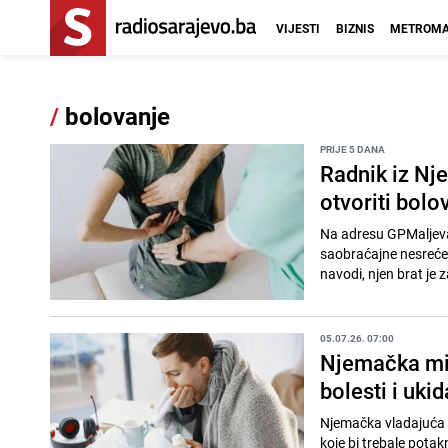
VIJESTI
BIZNIS
METROMA
/
bolovanje
PRIJE 5 DANA
Radnik iz Nj
otvoriti bol
Na adresu GPMaljevac 
saobraćajne nesreće 
navodi, njen brat je 
05.07.26. 07:00
Njemačka mij
bolesti i uki
Njemačka vladajuća k
koje bi trebale potaknuti 