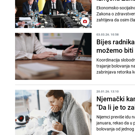
Ekonomsko-socijalno v
Zakona o zdravstven
zahtijeva da osim čl
03.03.26. 10:58
Bijes radnik
možemo biti e
Koordinacija slobodn
trajanje bolovanja n
zabrinjava retorika k
20.01.26. 13:10
Njemački kan
"Da li je to 
Nijemci previše idu n
januara, rekao da u 
bolovanja od jednog i