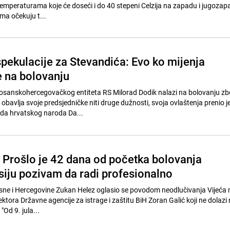
 temperaturama koje će doseći i do 40 stepeni Celzija na zapadu i jugoza
a očekuju t...
spekulacije za Stevandića: Evo ko mijenja
e na bolovanju
bosanskohercegovačkog entiteta RS Milorad Dodik nalazi na bolovanju z
obavlja svoje predsjedničke niti druge dužnosti, svoja ovlaštenja prenio j
eda hrvatskog naroda Da...
 Prošlo je 42 dana od početka bolovanja
siju pozivam da radi profesionalno
ne i Hercegovine Zukan Helez oglasio se povodom neodlučivanja Vijeća 
ktora Državne agencije za istrage i zaštitu BiH Zoran Galić koji ne dolazi
"Od 9. jula...