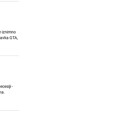
ve iznimno
stavka GTA,
cesiji -
na.