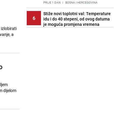
PRIJE 1 DAN
|
BOSNA I HERCEGOVINA
Stiže novi toplotni val: Temperature
6
idu i do 40 stepeni, od ovog datuma
je moguća promjena vremena
izlobirati
PRIJE OKO 21H
|
BOSNA I HERCEGOVINA
vanje, a
Cijela regija čeka njegovu
7
progonozu: Poznati meteorolog
najavljuje veću promjenu vremena
PRIJE 1 DAN
|
REGIJA
o
Stručnjaci upozoravaju: Izrael ulaže
8
milione kako bi utjecao na
odgovore ChatGPT-a o Gazi
PRIJE 2 DANA
|
SVIJET
iljem
m dijelom
Kako očistiti staklo od tuš-kabina:
9
Jednostavni savjeti za očuvanje
sjaja
PRIJE 2 DANA
|
ŽIVOT I STIL
Pratite uživo | Nevrijeme zahvatilo
10
Split, kiša ide prema BiH
PRIJE OKO 20H
|
REGIJA