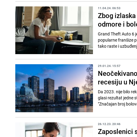
11.04.24. 06:53
Zbog izlaska
odmore i bol
Grand Theft Auto 6 je
popularne franšize pr
tako raste i uzbuđenj
29.01.24. 15:57
Neočekivano:
recesiju u N
Da 2023. nije bilo re
glasi rezultat jedne 
"Značajan broj bolova
26.12.23. 20:46
Zaposlenici 