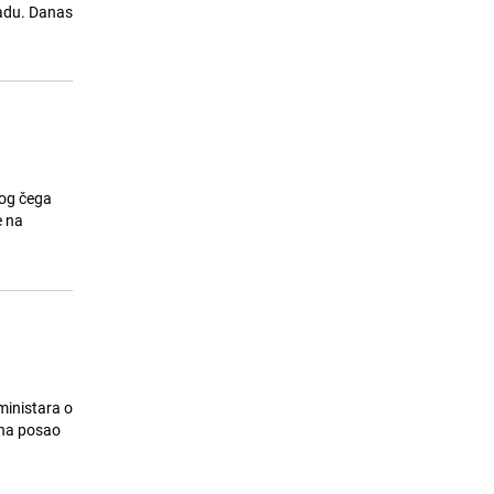
padu. Danas
Planinari iz Hercegovine odustali
15
od uspona na vrh Elbrusa, u
povratku saznali za tragediju
26.07.26. 16:15
|
BOSNA I HERCEGOVINA
bog čega
e na
ministara o
 na posao