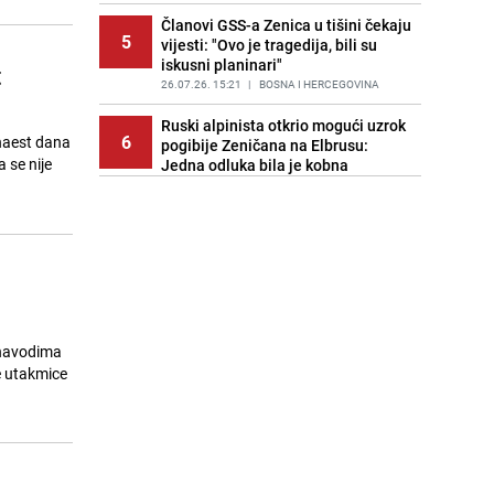
Članovi GSS-a Zenica u tišini čekaju
5
vijesti: "Ovo je tragedija, bili su
iskusni planinari"
t
26.07.26. 15:21
|
BOSNA I HERCEGOVINA
Ruski alpinista otkrio mogući uzrok
6
naest dana
pogibije Zeničana na Elbrusu:
 se nije
Jedna odluka bila je kobna
26.07.26. 15:31
|
SVIJET
Bećirović izrazio saučešće
7
porodicama stradalih planinara:
"Bolni trenuci, BiH dijeli tugu"
26.07.26. 15:36
|
BOSNA I HERCEGOVINA
Saučešće FK Velež nakon tragedije
8
na Elbrusu: "Neka uspomena na
 navodima
stradale ostane trajno sačuvana"
e utakmice
26.07.26. 15:39
|
NOGOMET
U znak poštovanja prema stradalim
9
planinarima: Otkazani koncerti u
Zenici i Kaknju
26.07.26. 15:47
|
BOSNA I HERCEGOVINA