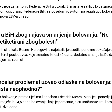
ijeće za teritoriju Federacije BiH u utorak, 3. marta je zaključilo da znač
om osiguranju Federacije BiH, sa posebnim osvrtom na regulativu bolova
anova ESV-a u raspr...
a u BiH zbog najava smanjenja bolovanja: "Ne
tiketirani zbog bolesti"
ih sindikata Bosne i Hercegovine najoštrije je osudila ponovne pokušaje 
a teret poslodavca, koje trenutno iznosi 42 dana, dodatno smanji. Ističu 
ojom se radnici...
celar problematizovao odlaske na bolovanja:
zaista neophodno?"
a bolovanje, prema riječima kancelara Friedrich Merza. Merz je u ponedjelj
prosječnih 14,5 dana bolovanja, koje je pomenuo, nisu uračunate kratkoro
li dva dana...