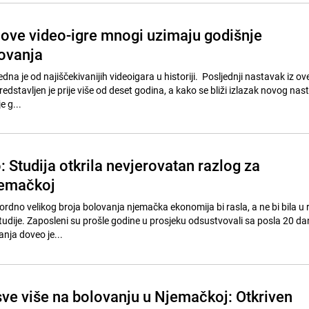
 ove video-igre mnogi uzimaju godišnje
ovanja
dna je od najiščekivanijih videoigara u historiji. Posljednji nastavak iz o
edstavljen je prije više od deset godina, a kako se bliži izlazak novog na
e g...
 Studija otkrila nevjerovatan razlog za
jemačkoj
kordno velikog broja bolovanja njemačka ekonomija bi rasla, a ne bi bila u re
studije. Zaposleni su prošle godine u prosjeku odsustvovali sa posla 20 da
nja doveo je...
sve više na bolovanju u Njemačkoj: Otkriven