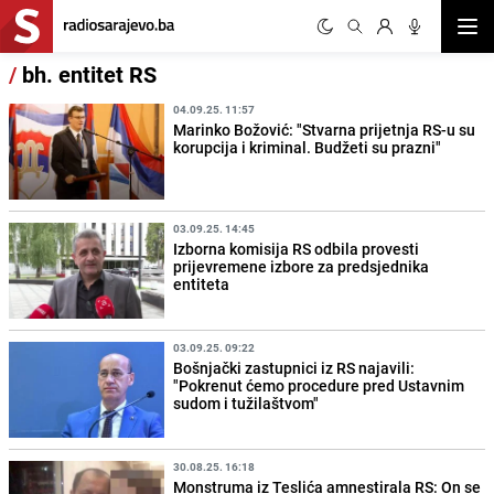
Otvor
/
bh. entitet RS
04.09.25. 11:57
Marinko Božović: "Stvarna prijetnja RS-u su
korupcija i kriminal. Budžeti su prazni"
03.09.25. 14:45
Izborna komisija RS odbila provesti
prijevremene izbore za predsjednika
entiteta
03.09.25. 09:22
Bošnjački zastupnici iz RS najavili:
"Pokrenut ćemo procedure pred Ustavnim
sudom i tužilaštvom"
30.08.25. 16:18
Monstruma iz Teslića amnestirala RS: On se