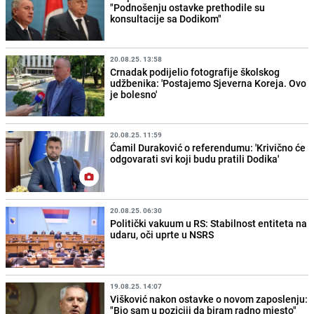
"Podnošenju ostavke prethodile su
konsultacije sa Dodikom"
20.08.25. 13:58
Crnadak podijelio fotografije školskog
udžbenika: 'Postajemo Sjeverna Koreja. Ovo
je bolesno'
20.08.25. 11:59
Ćamil Duraković o referendumu: 'Krivično će
odgovarati svi koji budu pratili Dodika'
20.08.25. 06:30
Politički vakuum u RS: Stabilnost entiteta na
udaru, oči uprte u NSRS
19.08.25. 14:07
Višković nakon ostavke o novom zaposlenju:
"Bio sam u poziciji da biram radno mjesto"