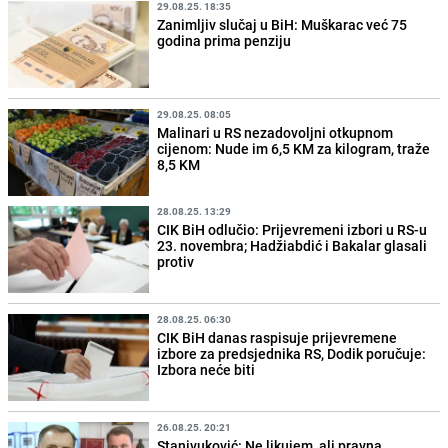
29.08.25. 18:35
Zanimljiv slučaj u BiH: Muškarac već 75
godina prima penziju
29.08.25. 08:05
Malinari u RS nezadovoljni otkupnom
cijenom: Nude im 6,5 KM za kilogram, traže
8,5 KM
28.08.25. 13:29
CIK BiH odlučio: Prijevremeni izbori u RS-u
23. novembra; Hadžiabdić i Bakalar glasali
protiv
28.08.25. 06:30
CIK BiH danas raspisuje prijevremene
izbore za predsjednika RS, Dodik poručuje:
Izbora neće biti
26.08.25. 20:21
Stanivuković: Ne likujem, ali pravna