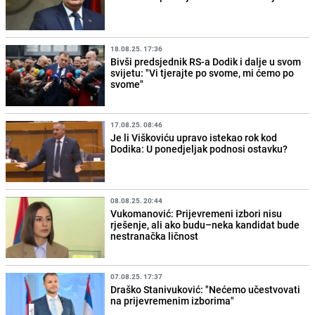
18.08.25. 17:36
Bivši predsjednik RS-a Dodik i dalje u svom
svijetu: "Vi tjerajte po svome, mi ćemo po
svome"
17.08.25. 08:46
Je li Viškoviću upravo istekao rok kod
Dodika: U ponedjeljak podnosi ostavku?
08.08.25. 20:44
Vukomanović: Prijevremeni izbori nisu
rješenje, ali ako budu–neka kandidat bude
nestranačka ličnost
07.08.25. 17:37
Draško Stanivuković: "Nećemo učestvovati
na prijevremenim izborima"