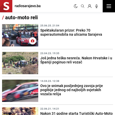
Otvor
/
auto-moto reli
25.06.25. 21:04
Spektakularan prizor: Preko 70
superautomobila na ulicama Sarajeva
23.04.23. 19:35
Još jedna teška nesreća. Nakon Hrvatske i u
Španiji poginuo reli vozač
14.04.23. 12:38
Ovo je snimak posljednjeg zavoja prije
pogibije jednog od najboljih svjetskih
vozača relija
22.06.21. 14:21
Nakon 31 godine starta Turistički Auto-Moto