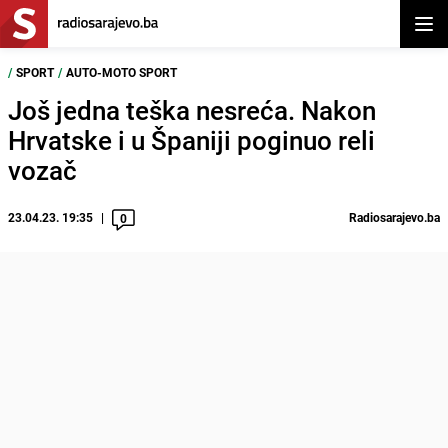
Otvor
/
SPORT
/
AUTO-MOTO SPORT
Još jedna teška nesreća. Nakon
Hrvatske i u Španiji poginuo reli
vozač
23.04.23. 19:35
Radiosarajevo.ba
0