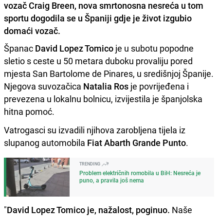
vozač Craig Breen, nova smrtonosna nesreća u tom
sportu dogodila se u Španiji gdje je život izgubio
domaći vozač.
Španac
David Lopez Tomico
je u subotu popodne
sletio s ceste u 50 metara duboku provaliju pored
mjesta San Bartolome de Pinares, u središnjoj Španije.
Njegova suvozačica
Natalia Ros
je povrijeđena i
prevezena u lokalnu bolnicu, izvijestila je španjolska
hitna pomoć.
Vatrogasci su izvadili njihova zarobljena tijela iz
slupanog automobila
Fiat Abarth Grande Punto
.
TRENDING
Problem električnih romobila u BiH: Nesreća je
puno, a pravila još nema
"
David Lopez Tomico je, nažalost, poginuo.
Naše