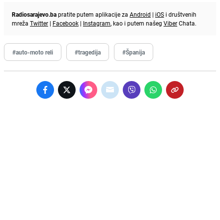
Radiosarajevo.ba
pratite putem aplikacije za
Android
|
iOS
i društvenih
mreža
Twitter
|
Facebook
|
Instagram
, kao i putem našeg
Viber
Chata.
#auto-moto reli
#tragedija
#Španija