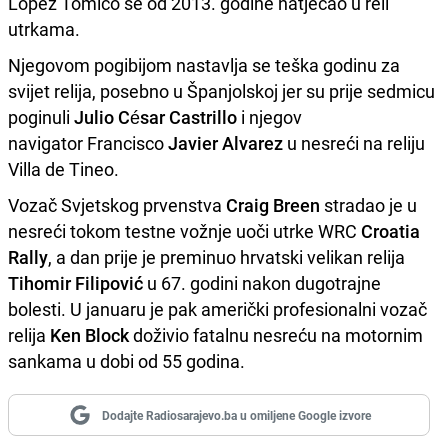
Lopez Tomico se od 2013. godine natjecao u reli
utrkama.
Njegovom pogibijom nastavlja se teška godinu za
svijet relija, posebno u Španjolskoj jer su prije sedmicu
poginuli
Julio César Castrillo
i njegov
navigator Francisco
Javier Alvarez
u nesreći na reliju
Villa de Tineo.
Vozač Svjetskog prvenstva
Craig Breen
stradao je u
nesreći tokom testne vožnje uoči utrke WRC
Croatia
Rally
, a dan prije je preminuo hrvatski velikan relija
Tihomir Filipović
u 67. godini nakon dugotrajne
bolesti. U januaru je pak američki profesionalni vozač
relija
Ken Block
doživio fatalnu nesreću na motornim
sankama u dobi od 55 godina.
Dodajte Radiosarajevo.ba u omiljene Google izvore