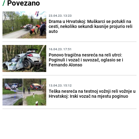
/
Povezano
23.04.23. 13:23
Drama u Hrvatskoj: Muškarci se potukli na
cesti, nekoliko sekundi kasnije projurio reli
auto
16.04.23. 17:51
Ponovo tragična nesreća na reli utrci:
Poginuli i vozač i suvozač, oglasio se i
Fernando Alonso
13.04.23. 15:12
Teška nesreća na testnoj vožnji reli vožnje u
Hrvatskoj: Irski vozač na mjestu poginuo