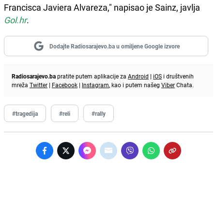
Francisca Javiera Alvareza," napisao je Sainz, javlja
Gol.hr
.
Dodajte Radiosarajevo.ba u omiljene Google izvore
Radiosarajevo.ba
pratite putem aplikacije za
Android
|
iOS
i društvenih
mreža
Twitter
|
Facebook
|
Instagram
, kao i putem našeg
Viber
Chata.
#tragedija
#reli
#rally