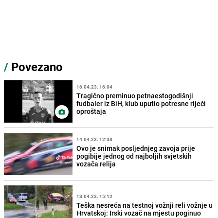
/
Povezano
16.04.23. 16:04
Tragično preminuo petnaestogodišnji
fudbaler iz BiH, klub uputio potresne riječi
oproštaja
14.04.23. 12:38
Ovo je snimak posljednjeg zavoja prije
pogibije jednog od najboljih svjetskih
vozača relija
13.04.23. 15:12
Teška nesreća na testnoj vožnji reli vožnje u
Hrvatskoj: Irski vozač na mjestu poginuo