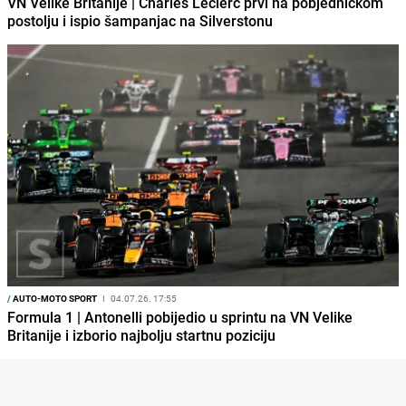
VN Velike Britanije | Charles Leclerc prvi na pobjedničkom
postolju i ispio šampanjac na Silverstonu
/
AUTO-MOTO SPORT
I
04.07.26. 17:55
Formula 1 | Antonelli pobijedio u sprintu na VN Velike
Britanije i izborio najbolju startnu poziciju