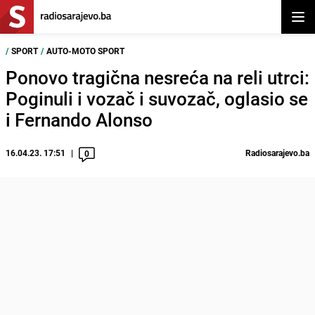
Otvor
/
SPORT
/
AUTO-MOTO SPORT
Ponovo tragična nesreća na reli utrci:
Poginuli i vozač i suvozač, oglasio se
i Fernando Alonso
16.04.23. 17:51
Radiosarajevo.ba
0