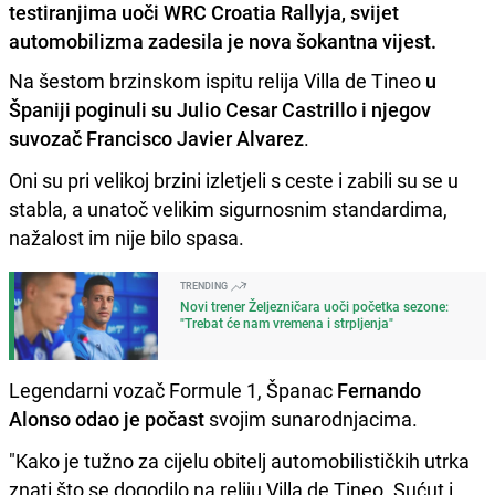
testiranjima uoči WRC Croatia Rallyja, svijet
automobilizma zadesila je nova šokantna vijest.
Na šestom brzinskom ispitu relija Villa de Tineo
u
Španiji poginuli su Julio Cesar Castrillo i njegov
suvozač Francisco Javier Alvarez
.
Oni su pri velikoj brzini izletjeli s ceste i zabili su se u
stabla, a unatoč velikim sigurnosnim standardima,
nažalost im nije bilo spasa.
TRENDING
Novi trener Željezničara uoči početka sezone:
"Trebat će nam vremena i strpljenja"
Legendarni vozač Formule 1, Španac
Fernando
Alonso odao je počast
svojim sunarodnjacima.
"Kako je tužno za cijelu obitelj automobilističkih utrka
znati što se dogodilo na reliju Villa de Tineo. Sućut i