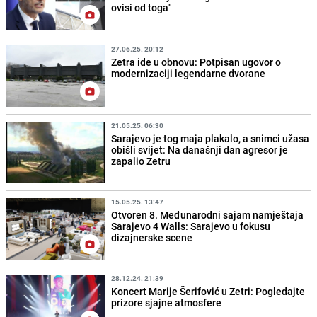
ovisi od toga"
27.06.25. 20:12
Zetra ide u obnovu: Potpisan ugovor o
modernizaciji legendarne dvorane
21.05.25. 06:30
Sarajevo je tog maja plakalo, a snimci užasa
obišli svijet: Na današnji dan agresor je
zapalio Zetru
15.05.25. 13:47
Otvoren 8. Međunarodni sajam namještaja
Sarajevo 4 Walls: Sarajevo u fokusu
dizajnerske scene
28.12.24. 21:39
Koncert Marije Šerifović u Zetri: Pogledajte
prizore sjajne atmosfere