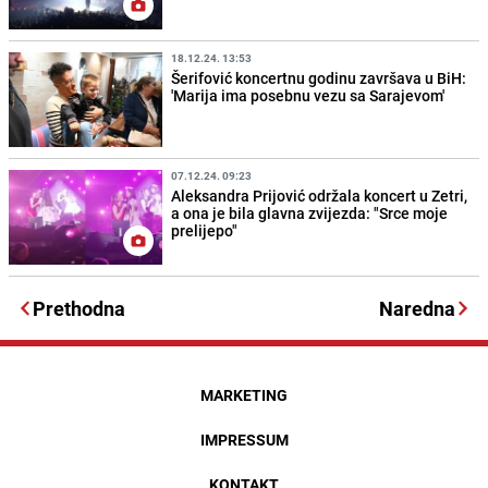
18.12.24. 13:53
Šerifović koncertnu godinu završava u BiH:
'Marija ima posebnu vezu sa Sarajevom'
07.12.24. 09:23
Aleksandra Prijović održala koncert u Zetri,
a ona je bila glavna zvijezda: "Srce moje
prelijepo"
Prethodna
Naredna
MARKETING
IMPRESSUM
KONTAKT