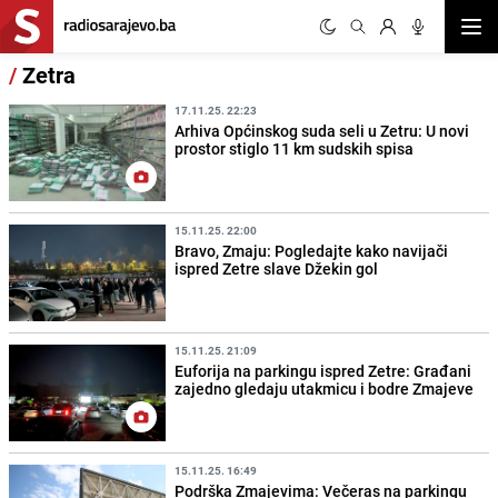
Otvor
/
Zetra
17.11.25. 22:23
Arhiva Općinskog suda seli u Zetru: U novi
prostor stiglo 11 km sudskih spisa
15.11.25. 22:00
Bravo, Zmaju: Pogledajte kako navijači
ispred Zetre slave Džekin gol
15.11.25. 21:09
Euforija na parkingu ispred Zetre: Građani
zajedno gledaju utakmicu i bodre Zmajeve
15.11.25. 16:49
Podrška Zmajevima: Večeras na parkingu