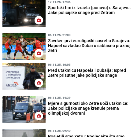
12.11.25. 17:36
Sportski tim iz Izraela (ponovo) u Sarajevu:
Jake policijske snage pred Zetrom
06.11.25. 21:00
Završen prvi euroligaški susret u Sarajevu:
Hapoel savladao Dubai u sablasno praznoj
Zetri
06.11.25. 16:05
Pred utakmicu Hapoela i Dubaija: Ispred
Zetre prisutne jake policijske snage
06.11.25. 14:39
Mjere sigurnosti oko Zetre uoči utakmice:
Jake policijske snage krenule prema
olimpijskoj dvorani
06.11.25. 09:40
Posjetili smo Zetru: Pogledajte šta smo