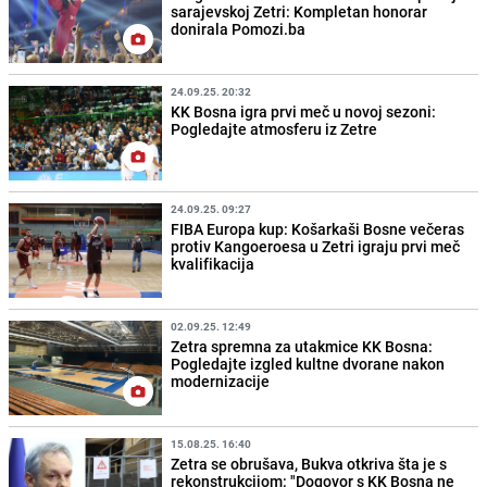
sarajevskoj Zetri: Kompletan honorar
donirala Pomozi.ba
24.09.25. 20:32
KK Bosna igra prvi meč u novoj sezoni:
Pogledajte atmosferu iz Zetre
24.09.25. 09:27
FIBA Europa kup: Košarkaši Bosne večeras
protiv Kangoeroesa u Zetri igraju prvi meč
kvalifikacija
02.09.25. 12:49
Zetra spremna za utakmice KK Bosna:
Pogledajte izgled kultne dvorane nakon
modernizacije
15.08.25. 16:40
Zetra se obrušava, Bukva otkriva šta je s
rekonstrukcijom: "Dogovor s KK Bosna ne