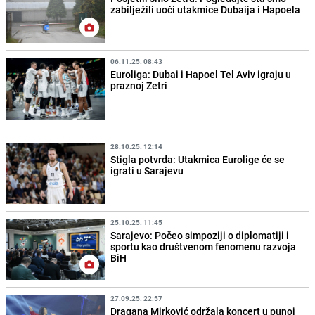
zabilježili uoči utakmice Dubaija i Hapoela
06.11.25. 08:43
Euroliga: Dubai i Hapoel Tel Aviv igraju u
praznoj Zetri
28.10.25. 12:14
Stigla potvrda: Utakmica Eurolige će se
igrati u Sarajevu
25.10.25. 11:45
Sarajevo: Počeo simpoziji o diplomatiji i
sportu kao društvenom fenomenu razvoja
BiH
27.09.25. 22:57
Dragana Mirković održala koncert u punoj