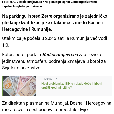
Foto: N. G. / Radiosarajevo.ba / Na parkingu ispred Zetre organizovano
zajedničko gledanje utakmice
Na parkingu ispred Zetre organizirano je zajedničko
gledanje kvalifikacijske utakmice između Bosne i
Hercegovine i Rumunije.
Utakmica je počela u 20:45 sati, a Rumunija već vodi
1:0.
Fotorepoter portala
Radiosarajevo.ba
zabilježio je
jedinstvenu atmosferu bodrenja Zmajeva u borbi za
Svjetsko prvenstvo.
TRENDING
Novi problemi za BiH u najavi: Hoće li izbori
srušiti kreditni rejting?
Za direktan plasman na Mundijal, Bosna i Hercegovina
mora osvojiti šest bodova u preostale dvije