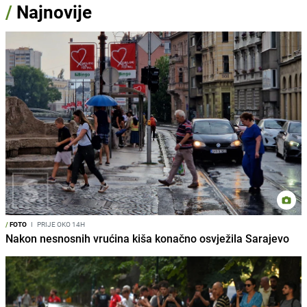
/
Najnovije
/
FOTO
I
PRIJE OKO 14H
Nakon nesnosnih vrućina kiša konačno osvježila Sarajevo