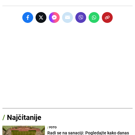
/
Najčitanije
/
FOTO
Radi se na sanaciji: Pogledajte kako danas