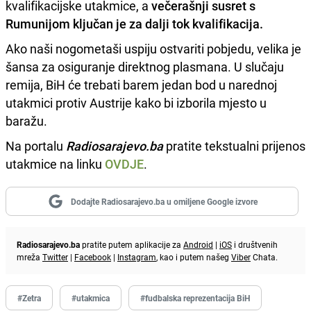
kvalifikacijske utakmice, a
večerašnji susret s
Rumunijom ključan je za dalji tok kvalifikacija.
Ako naši nogometaši uspiju ostvariti pobjedu, velika je
šansa za osiguranje direktnog plasmana. U slučaju
remija, BiH će trebati barem jedan bod u narednoj
utakmici protiv Austrije kako bi izborila mjesto u
baražu.
Na portalu
Radiosarajevo.ba
pratite tekstualni prijenos
utakmice na linku
OVDJE
.
Dodajte Radiosarajevo.ba u omiljene Google izvore
Radiosarajevo.ba
pratite putem aplikacije za
Android
|
iOS
i društvenih
mreža
Twitter
|
Facebook
|
Instagram
, kao i putem našeg
Viber
Chata.
#Zetra
#utakmica
#fudbalska reprezentacija BiH