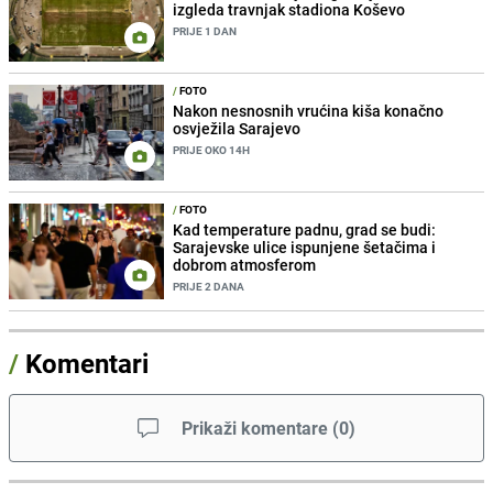
izgleda travnjak stadiona Koševo
PRIJE 1 DAN
/
FOTO
Nakon nesnosnih vrućina kiša konačno
osvježila Sarajevo
PRIJE OKO 14H
/
FOTO
Kad temperature padnu, grad se budi:
Sarajevske ulice ispunjene šetačima i
dobrom atmosferom
PRIJE 2 DANA
/
Komentari
Prikaži komentare
(
0
)