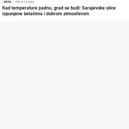
/
FOTO
I
PRIJE 2 DANA
Kad temperature padnu, grad se budi: Sarajevske ulice
ispunjene šetačima i dobrom atmosferom