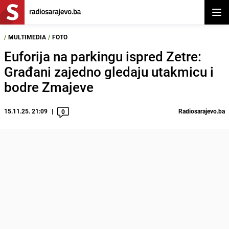
Otvor
/
MULTIMEDIA
/
FOTO
Euforija na parkingu ispred Zetre:
Građani zajedno gledaju utakmicu i
bodre Zmajeve
15.11.25. 21:09
Radiosarajevo.ba
0