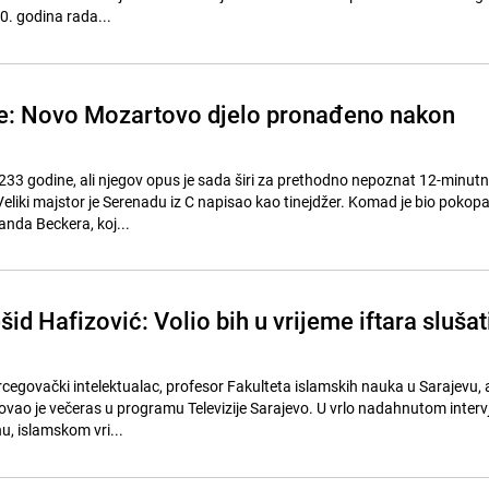
70. godina rada...
će: Novo Mozartovo djelo pronađeno nakon
 233 godine, ali njegov opus je sada širi za prethodno nepoznat 12-minut
Veliki majstor je Serenadu iz C napisao kao tinejdžer. Komad je bio pokop
nanda Beckera, koj...
d Hafizović: Volio bih u vrijeme iftara slušat
egovački intelektualac, profesor Fakulteta islamskih nauka u Sarajevu,
ovao je večeras u programu Televizije Sarajevo. U vrlo nadahnutom interv
u, islamskom vri...