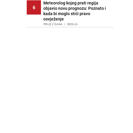
Meteorolog kojeg prati regija
6
objavio novu prognozu: Poznato i
kada bi moglo stići pravo
osvježenje
PRIJE 2 DANA
|
REGIJA
Tuga nakon nesreće kod Neuma:
7
Supruga poginulog motocikliste
oglasila se emotivnom objavom
PRIJE 1 DAN
|
BOSNA I HERCEGOVINA
Lice Sarajeva koje ne smijemo
8
ignorisati: Ispod mosta pronađen
improvizovani dom
PRIJE 2 DANA
|
LOKALNE TEME
Agić kritizira političare u Bugojnu:
9
Zbog straha od HDZ-a niko Vučiću
nije rekao istinu o Čipuljiću
PRIJE OKO 22H
|
TEME
Pijana sjela za volan: Osiguranje
10
odbilo isplatu štete na vozilu koje je
slupala Anja Ljubojević
PRIJE 1 DAN
|
BOSNA I HERCEGOVINA