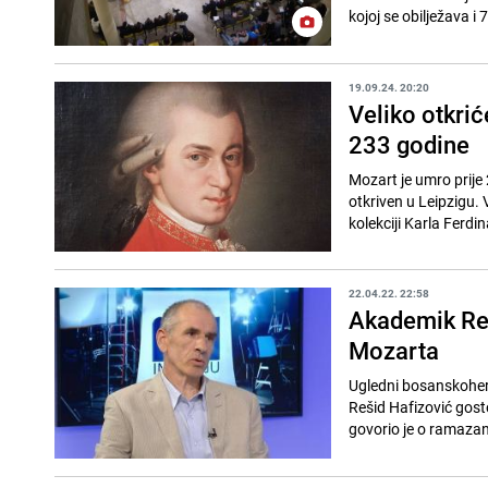
kojoj se obilježava i 
19.09.24. 20:20
Veliko otkri
233 godine
Mozart je umro prije
otkriven u Leipzigu. 
kolekciji Karla Ferdi
22.04.22. 22:58
Akademik Reši
Mozarta
Ugledni bosanskoherc
Rešid Hafizović gost
govorio je o ramazan