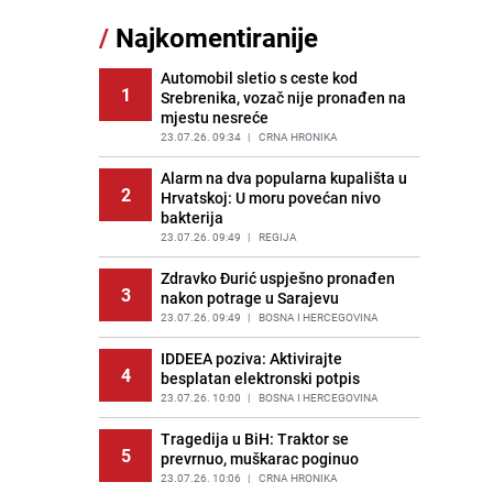
/
Najkomentiranije
Akcija na Dobrinji: Specijalci MUP-a
11
KS opkolili zgradu
Automobil sletio s ceste kod
PRIJE 1 DAN
|
LOKALNE TEME
1
Srebrenika, vozač nije pronađen na
mjestu nesreće
Šta se dešava u sarajevskom
12
naselju Vraca? Policija zaprimila
23.07.26. 09:34
|
CRNA HRONIKA
dojavu, izašli na teren
Alarm na dva popularna kupališta u
PRIJE 2 DANA
|
CRNA HRONIKA
2
Hrvatskoj: U moru povećan nivo
bakterija
Znate li šta Dino Merlin pojede prije
13
izlaska na scenu? Njegov ritual
23.07.26. 09:49
|
REGIJA
iznenadio mnoge
Zdravko Đurić uspješno pronađen
PRIJE OKO 23H
|
SHOWBIZ
3
nakon potrage u Sarajevu
Nastavak provokacija: MUP RS
23.07.26. 09:49
|
BOSNA I HERCEGOVINA
14
oduzeo zastavu s ljiljanima i
sankcionisao vozača iz Bosanskog
IDDEEA poziva: Aktivirajte
4
Novog
besplatan elektronski potpis
PRIJE OKO 22H
23.07.26. 10:00
|
|
BOSNA I HERCEGOVINA
BOSNA I HERCEGOVINA
Kako izgleda travnjak stadiona
Tragedija u BiH: Traktor se
15
5
Koševo nakon tri koncerta Dine
prevrnuo, muškarac poginuo
Merlina
23.07.26. 10:06
|
CRNA HRONIKA