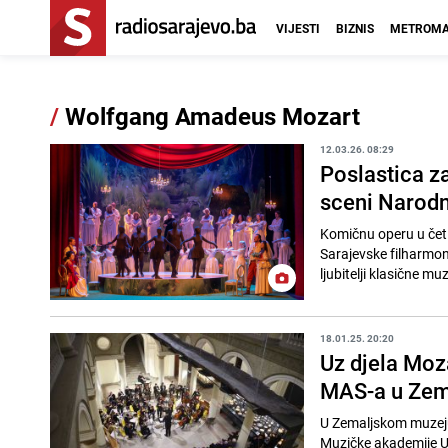
VIJESTI
BIZNIS
METROMA
/
Wolfgang Amadeus Mozart
12.03.26. 08:29
Poslastica za
sceni Narodn
Komičnu operu u četi
Sarajevske filharmon
ljubitelji klasične mu
18.01.25. 20:20
Uz djela Moz
MAS-a u Zem
U Zemaljskom muzeju 
Muzičke akademije Uni