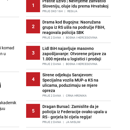
Pratite uživo | Nevrijeme zahvatilo
1
Sloveniju, oluje idu prema Hrvatskoj
PRIJE OKO 16H
|
REGIJA
Drama kod Bugojna: Naoružana
2
grupa iz RS ušla na područje FBiH,
reagovala policija SBK
PRIJE 2 DANA
|
BOSNA I HERCEGOVINA
ni komad
Lidl BiH najavljuje masovno
3
an u
zapošljavanje: Otvorene prijave za
1.000 mjesta u logistici i prodaji
PRIJE 2 DANA
|
BOSNA I HERCEGOVINA
Sirene odjekuju Sarajevom:
4
Specijalna vozila MUP-a KS na
i
ulicama, poduzimaju se mjere
opreza
PRIJE 2 DANA
|
CRNA HRONIKA
 akademik
Dragan Bursać: Zamislite da je
juu
5
policija iz Federacije ovako upala u
RS - gorjela bi cijela regija!
PRIJE 2 DANA
|
JA MISLIM