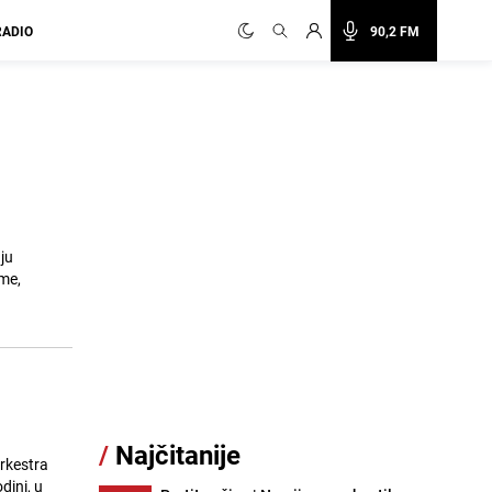
RADIO
90,2 FM
a
ju
eme,
/
Najčitanije
rkestra
dini, u