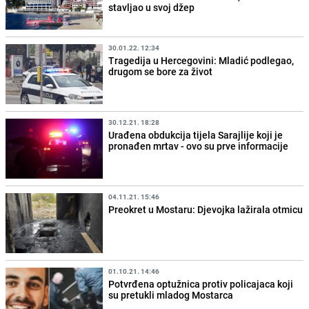
stavljao u svoj džep
30.01.22. 12:34
Tragedija u Hercegovini: Mladić podlegao,
drugom se bore za život
30.12.21. 18:28
Urađena obdukcija tijela Sarajlije koji je
pronađen mrtav - ovo su prve informacije
04.11.21. 15:46
Preokret u Mostaru: Djevojka lažirala otmicu
01.10.21. 14:46
Potvrđena optužnica protiv policajaca koji
su pretukli mladog Mostarca