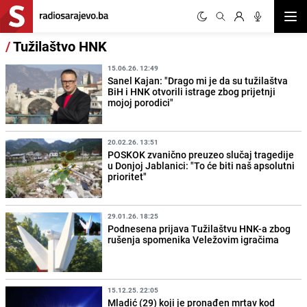
Otvor
/
Tužilaštvo HNK
15.06.26. 12:49
Sanel Kajan: "Drago mi je da su tužilaštva
BiH i HNK otvorili istrage zbog prijetnji
mojoj porodici"
20.02.26. 13:51
POSKOK zvanično preuzeo slučaj tragedije
u Donjoj Jablanici: "To će biti naš apsolutni
prioritet"
29.01.26. 18:25
Podnesena prijava Tužilaštvu HNK-a zbog
rušenja spomenika Veležovim igračima
15.12.25. 22:05
Mladić (29) koji je pronađen mrtav kod