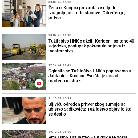
30.09.25. 16:08
Žena iz Konjica prevarila više ljudi
iznajmljujući tuđe stanove: Određen joj
pritvor
20.02.25. 11:10
Tužilaštvo HNK o akciji 'Koridor': Ispitano 40
svjedoka, postupak pokrenula prijava iz
inostranstva
12.12.24. 11:47
Oglasilo se Tužilaštvo HNK o poplavama u
Jablanici i Konjicu: Evo šta je dosad
urađeno u istrazi
31.10.24. 10:32
Šljiviću određen pritvor zbog sumnje na
ubistvo Sadikovića: Tužilaštvo objavilo šta
se desilo
30.10.24. 06:30
Pitali smo Tužilaštvo HNK dokle je došla