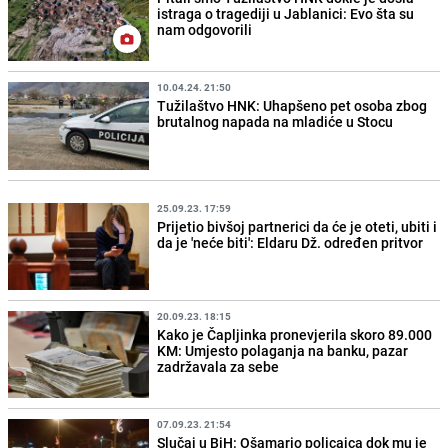
istraga o tragediji u Jablanici: Evo šta su
nam odgovorili
10.04.24. 21:50
Tužilaštvo HNK: Uhapšeno pet osoba zbog
brutalnog napada na mladiće u Stocu
25.09.23. 17:59
Prijetio bivšoj partnerici da će je oteti, ubiti i
da je 'neće biti': Eldaru Dž. određen pritvor
20.09.23. 18:15
Kako je Čapljinka pronevjerila skoro 89.000
KM: Umjesto polaganja na banku, pazar
zadržavala za sebe
07.09.23. 21:54
Slučaj u BiH: Ošamario policajca dok mu je