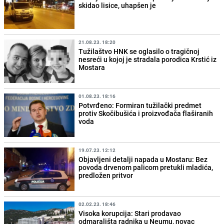
skidao lisice, uhapšen je
21.08.23. 18:20
Tužilaštvo HNK se oglasilo o tragičnoj
nesreći u kojoj je stradala porodica Krstić iz
Mostara
01.08.23. 18:16
Potvrđeno: Formiran tužilački predmet
protiv Skočibušića i proizvođača flaširanih
voda
19.07.23. 12:12
Objavljeni detalji napada u Mostaru: Bez
povoda drvenom palicom pretukli mladića,
predložen pritvor
02.02.23. 18:46
Visoka korupcija: Stari prodavao
odmarališta radnika u Neumu, novac