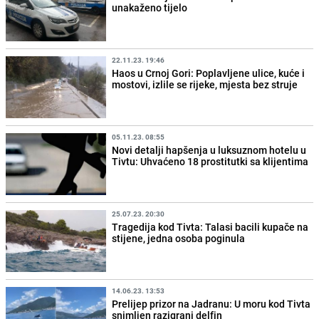
unakaženo tijelo
22.11.23. 19:46
Haos u Crnoj Gori: Poplavljene ulice, kuće i
mostovi, izlile se rijeke, mjesta bez struje
05.11.23. 08:55
Novi detalji hapšenja u luksuznom hotelu u
Tivtu: Uhvaćeno 18 prostitutki sa klijentima
25.07.23. 20:30
Tragedija kod Tivta: Talasi bacili kupače na
stijene, jedna osoba poginula
14.06.23. 13:53
Prelijep prizor na Jadranu: U moru kod Tivta
snimljen razigrani delfin