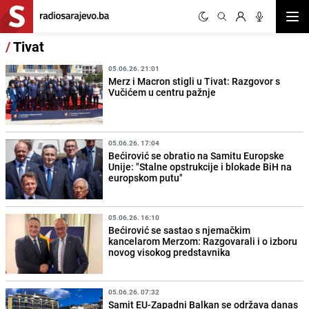
Otvor
/
Tivat
05.06.26. 21:01
Merz i Macron stigli u Tivat: Razgovor s
Vučićem u centru pažnje
05.06.26. 17:04
Bećirović se obratio na Samitu Europske
Unije: "Stalne opstrukcije i blokade BiH na
europskom putu"
05.06.26. 16:10
Bećirović se sastao s njemačkim
kancelarom Merzom: Razgovarali i o izboru
novog visokog predstavnika
05.06.26. 07:32
Samit EU-Zapadni Balkan se održava danas