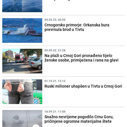
04.02.23. 20:55
Crnogorsko primorje: Orkanska bura
prevrnula brod u Tivtu
03.09.22. 21:28
Na plaži u Crnoj Gori pronađeno tijelo
ženske osobe, primijećena i rana na glavi
01.10.21. 12:12
Ruski milioner uhapšen u Tivtu u Crnoj Gori
18.09.21. 11:06
Snažno nevrijeme pogodilo Crnu Goru,
pričinjene ogromne materijalne štete