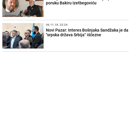
poruku Bakiru Izetbegoviću
06.11.18. 22:24
Novi Pazar: Interes Bošnjaka Sandžaka je da
"srpska država Srbija" iščezne