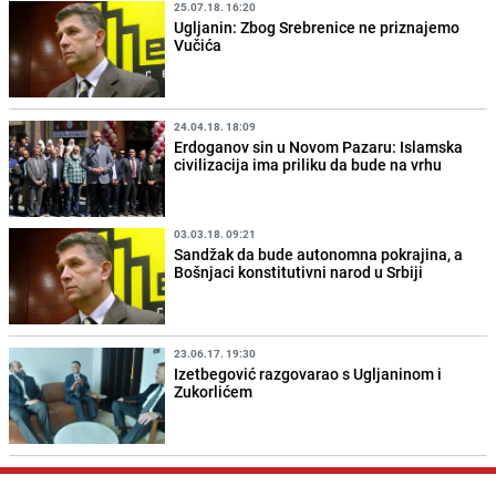
25.07.18. 16:20
Ugljanin: Zbog Srebrenice ne priznajemo
Vučića
24.04.18. 18:09
Erdoganov sin u Novom Pazaru: Islamska
civilizacija ima priliku da bude na vrhu
03.03.18. 09:21
Sandžak da bude autonomna pokrajina, a
Bošnjaci konstitutivni narod u Srbiji
23.06.17. 19:30
Izetbegović razgovarao s Ugljaninom i
Zukorlićem