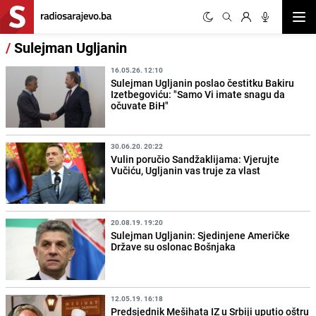
Otvor
/
Sulejman Ugljanin
16.05.26. 12:10
Sulejman Ugljanin poslao čestitku Bakiru
Izetbegoviću: "Samo Vi imate snagu da
očuvate BiH"
30.06.20. 20:22
Vulin poručio Sandžaklijama: Vjerujte
Vučiću, Ugljanin vas truje za vlast
20.08.19. 19:20
Sulejman Ugljanin: Sjedinjene Američke
Države su oslonac Bošnjaka
12.05.19. 16:18
Predsjednik Mešihata IZ u Srbiji uputio oštru