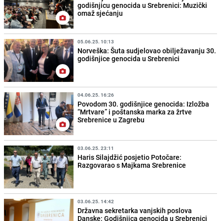
godišnjicu genocida u Srebrenici: Muzički
omaž sjećanju
05.06.25. 10:13
Norveška: Šuta sudjelovao obilježavanju 30.
godišnjice genocida u Srebrenici
04.06.25. 16:26
Povodom 30. godišnjice genocida: Izložba
“Mrtvare” i poštanska marka za žrtve
Srebrenice u Zagrebu
03.06.25. 23:11
Haris Silajdžić posjetio Potočare:
Razgovarao s Majkama Srebrenice
03.06.25. 14:42
Državna sekretarka vanjskih poslova
Danske: Godišnjica genocida u Srebrenici