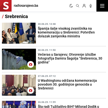
Otvor
/
Srebrenica
30.06.25. 12:48
Španija šalje visokog zvaničnika na
komemoraciju u Srebrenici: Potvrđen
dolazak zamjenika ministra
30.06.25. 11:50
Večeras u Sarajevu: Otvorenje izložbe
fotografija Damira Šagolja "Srebrenica, 30
godina"
27.06.25. 07:12
U Washingtonu održana komemoracija
povodom 30. godišnjice genocida u
Srebrenici
26.06.25. 11:59
Šta radi Tužilaštvo BiH? Milorad Dodik u