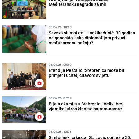
Mediteransku nagradu za mir
09.06.25. 10:23
Savez kolumnista | Hadžikadunić: 30 godina
od genocida-kako diplomatijom privući
međunarodnu pažnju?
06.06.25. 08:00
Efendija Peštalić: 'Srebrenica može biti
primjer i učitelj čitavom svijetu'
06.06.25. 07:18
Bijela džamija u Srebrenici: Veliki broj
vjernika jutros klanjao bajram-namaz
05.06.25. 12:35
Simfonijski orkestar St. Louis obilježio 30.