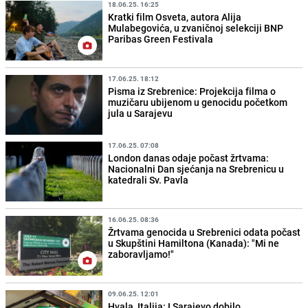
18.06.25. 16:25
Kratki film Osveta, autora Alija
Mulabegovića, u zvaničnoj selekciji BNP
Paribas Green Festivala
17.06.25. 18:12
Pisma iz Srebrenice: Projekcija filma o
muzičaru ubijenom u genocidu početkom
jula u Sarajevu
17.06.25. 07:08
London danas odaje počast žrtvama:
Nacionalni Dan sjećanja na Srebrenicu u
katedrali Sv. Pavla
16.06.25. 08:36
Žrtvama genocida u Srebrenici odata počast
u Skupštini Hamiltona (Kanada): "Mi ne
zaboravljamo!"
09.06.25. 12:01
Hvala, Italija: I Sarajevo dobilo