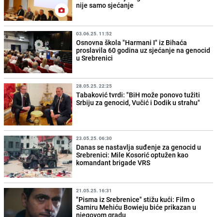
nije samo sjećanje
03.06.25. 11:52
Osnovna škola "Harmani I" iz Bihaća
proslavila 60 godina uz sjećanje na genocid
u Srebrenici
28.05.25. 22:25
Tabaković tvrdi: "BiH može ponovo tužiti
Srbiju za genocid, Vučić i Dodik u strahu"
23.05.25. 06:30
Danas se nastavlja suđenje za genocid u
Srebrenici: Mile Kosorić optužen kao
komandant brigade VRS
21.05.25. 16:31
"Pisma iz Srebrenice" stižu kući: Film o
Samiru Mehiću Bowieju biće prikazan u
njegovom gradu