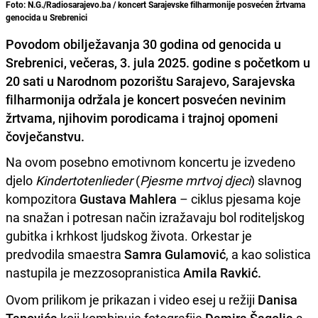
Foto: N.G./Radiosarajevo.ba / koncert Sarajevske filharmonije posvećen žrtvama
genocida u Srebrenici
Povodom obilježavanja 30 godina od genocida u
Srebrenici, večeras, 3. jula 2025. godine s početkom u
20 sati u Narodnom pozorištu Sarajevo, Sarajevska
filharmonija održala je koncert posvećen nevinim
žrtvama, njihovim porodicama i trajnoj opomeni
čovječanstvu.
Na ovom posebno emotivnom koncertu je izvedeno
djelo
Kindertotenlieder
(
Pjesme mrtvoj djeci
) slavnog
kompozitora
Gustava Mahlera
– ciklus pjesama koje
na snažan i potresan način izražavaju bol roditeljskog
gubitka i krhkost ljudskog života. Orkestar je
predvodila smaestra
Samra Gulamović
, a kao solistica
nastupila je mezzosopranistica
Amila Ravkić.
Ovom prilikom je prikazan i video esej u režiji
Danisa