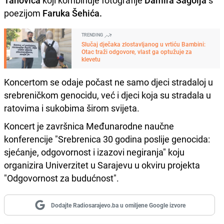
Tanovića
koji kombinuje fotografije
Damira Šagolja
s
poezijom
Faruka Šehića.
TRENDING
Slučaj dječaka zlostavljanog u vrtiću Bambini:
Otac traži odgovore, vlast ga optužuje za
klevetu
Koncertom se odaje počast ne samo djeci stradaloj u
srebreničkom genocidu, već i djeci koja su stradala u
ratovima i sukobima širom svijeta.
Koncert je završnica Međunarodne naučne
konferencije "Srebrenica 30 godina poslije genocida:
sjećanje, odgovornost i izazovi negiranja" koju
organizira Univerzitet u Sarajevu u okviru projekta
"Odgovornost za budućnost".
Dodajte Radiosarajevo.ba u omiljene Google izvore