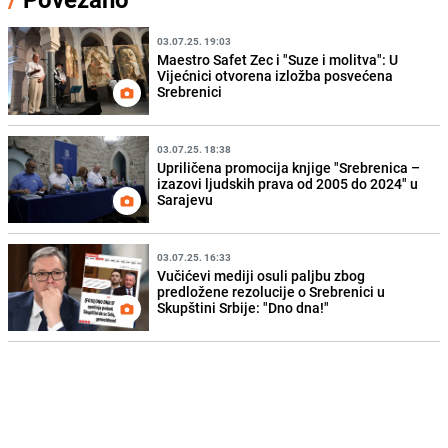
03.07.25. 19:03
Maestro Safet Zec i "Suze i molitva": U
Vijećnici otvorena izložba posvećena
Srebrenici
03.07.25. 18:38
Upriličena promocija knjige "Srebrenica –
izazovi ljudskih prava od 2005 do 2024" u
Sarajevu
03.07.25. 16:33
Vučićevi mediji osuli paljbu zbog
predložene rezolucije o Srebrenici u
Skupštini Srbije: "Dno dna!"