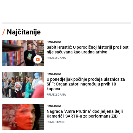
/
Najčitanije
/
KULTURA
Sabit Hrustić: U porodičnoj historiji prošlost
nije sačuvana kao uredna arhiva
PRIJE 2 DANA
/
KULTURA
U ponedjeljak počinje prodaja ulaznica za
SFF: Organizatori nagrađuju prvih 10
kupaca
PRIJE 2 DANA
/
KULTURA
Nagrada "Amra Prutina" dodijeljena Šejli
Kamerić i SARTR-u za performans ZID
PRIJE 15MIN