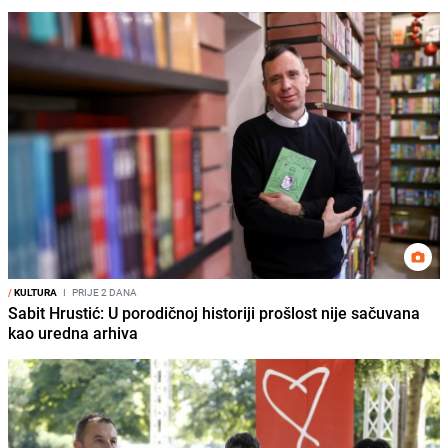
/
KULTURA
I
PRIJE 2 DANA
Sabit Hrustić: U porodičnoj historiji prošlost nije sačuvana
kao uredna arhiva