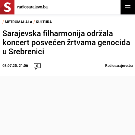
Otvor
/
METROMAHALA
/
KULTURA
Sarajevska filharmonija održala
koncert posvećen žrtvama genocida
u Srebrenici
03.07.25. 21:06
Radiosarajevo.ba
0