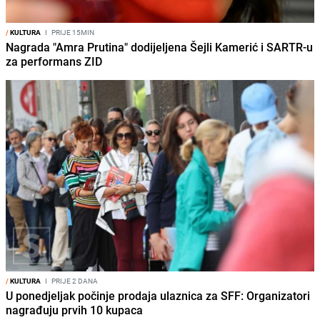
/
KULTURA
I
PRIJE 15MIN
Nagrada "Amra Prutina" dodijeljena Šejli Kamerić i SARTR-u
za performans ZID
/
KULTURA
I
PRIJE 2 DANA
U ponedjeljak počinje prodaja ulaznica za SFF: Organizatori
nagrađuju prvih 10 kupaca