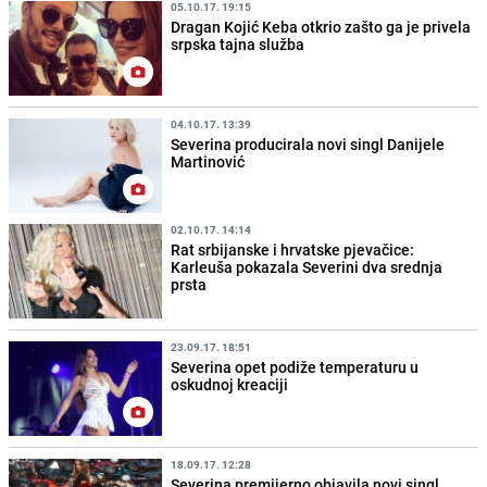
05.10.17. 19:15
Dragan Kojić Keba otkrio zašto ga je privela
srpska tajna služba
04.10.17. 13:39
Severina producirala novi singl Danijele
Martinović
02.10.17. 14:14
Rat srbijanske i hrvatske pjevačice:
Karleuša pokazala Severini dva srednja
prsta
23.09.17. 18:51
Severina opet podiže temperaturu u
oskudnoj kreaciji
18.09.17. 12:28
Severina premijerno objavila novi singl