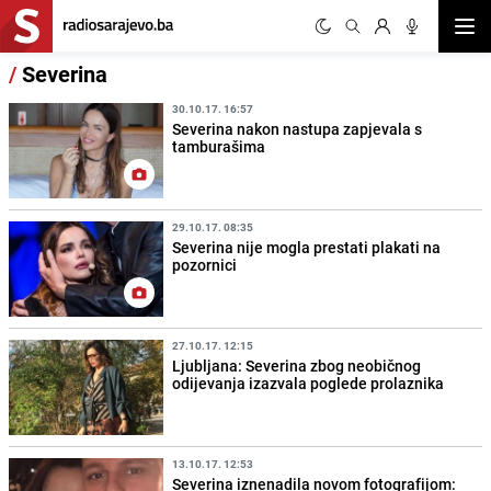
Otvor
/
Severina
30.10.17. 16:57
Severina nakon nastupa zapjevala s
tamburašima
29.10.17. 08:35
Severina nije mogla prestati plakati na
pozornici
27.10.17. 12:15
Ljubljana: Severina zbog neobičnog
odijevanja izazvala poglede prolaznika
13.10.17. 12:53
Severina iznenadila novom fotografijom: