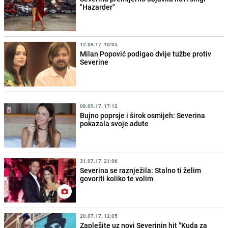
"Hazarder"
12.09.17. 10:05
Milan Popović podigao dvije tužbe protiv
Severine
08.09.17. 17:12
Bujno poprsje i širok osmijeh: Severina
pokazala svoje adute
31.07.17. 21:06
Severina se raznježila: Stalno ti želim
govoriti koliko te volim
20.07.17. 12:05
Zaplešite uz novi Severinin hit "Kuda za