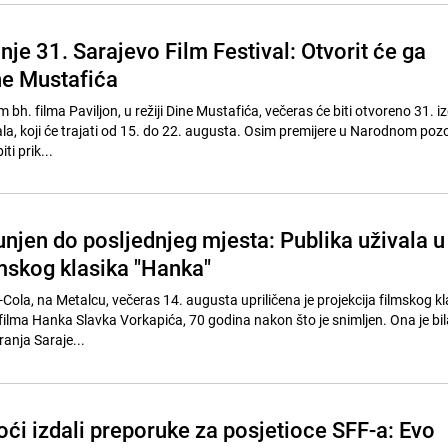
je 31. Sarajevo Film Festival: Otvorit će ga
ne Mustafića
bh. filma Paviljon, u režiji Dine Mustafića, večeras će biti otvoreno 31. i
ala, koji će trajati od 15. do 22. augusta. Osim premijere u Narodnom pozo
iti prik...
njen do posljednjeg mjesta: Publika uživala u
lmskog klasika "Hanka"
ola, na Metalcu, večeras 14. augusta upriličena je projekcija filmskog kl
a filma Hanka Slavka Vorkapića, 70 godina nakon što je snimljen. Ona je bi
ranja Saraje...
ći izdali preporuke za posjetioce SFF-a: Evo