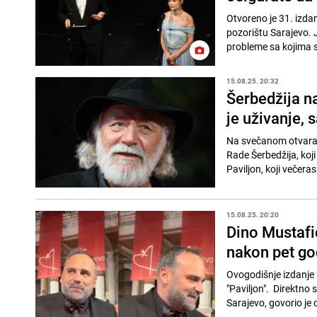
Otvoreno je 31. izda
pozorištu Sarajevo. J
probleme sa kojima 
15.08.25. 20:32
Šerbedžija na
je uživanje, 
Na svečanom otvaranj
Rade Šerbedžija, koj
Paviljon, koji večera
15.08.25. 20:20
Dino Mustafić
nakon pet go
Ovogodišnje izdanje 
"Paviljon". Direktno 
Sarajevo, govorio je o