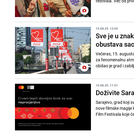
festivala. Već od prv
15.08.25. 12:05
Sve je u znak
obustava sao
Večeras, 15. augusta,
za fenomenalnu atmos
obišao je grad i zabil
15.08.25. 11:51
Doživite Sar
Sarajevo, grad koji s
nove filmske magije k
Film Festivala koje će,