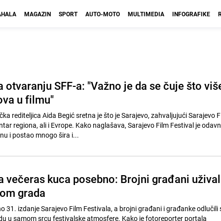
HALA
MAGAZIN
SPORT
AUTO-MOTO
MULTIMEDIA
INFOGRAFIKE
 otvaranju SFF-a: "Važno je da se čuje što viš
va u filmu"
rediteljica Aida Begić sretna je što je Sarajevo, zahvaljujući Sarajevo F
tar regiona, ali i Evrope. Kako naglašava, Sarajevo Film Festival je odav
nu i postao mnogo šira i...
a večeras kuca posebno: Brojni građani užival
trom grada
o 31. izdanje Sarajevo Film Festivala, a brojni građani i građanke odlučili
u u samom srcu festivalske atmosfere. Kako je fotoreporter portala