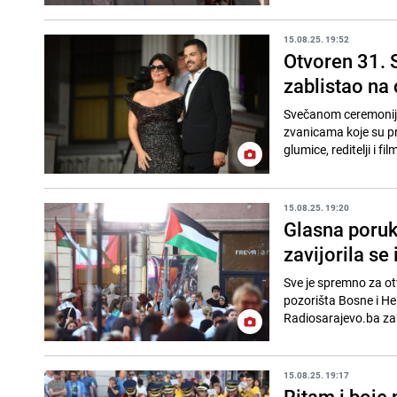
15.08.25. 19:52
Otvoren 31. S
zablistao na
Svečanom ceremonijo
zvanicama koje su pro
glumice, reditelji i fil
15.08.25. 19:20
Glasna poruk
zavijorila se
Sve je spremno za ot
pozorišta Bosne i Her
Radiosarajevo.ba zabi
15.08.25. 19:17
Ritam i boje 