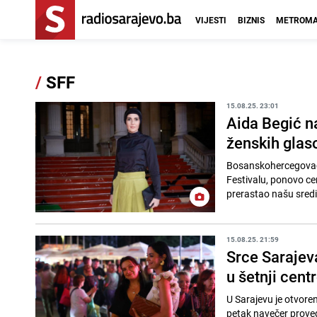
VIJESTI
BIZNIS
METROMA
/
SFF
15.08.25. 23:01
Aida Begić na
ženskih glaso
Bosanskohercegovačka 
Festivalu, ponovo cen
prerastao našu sredi
15.08.25. 21:59
Srce Sarajev
u šetnji cen
U Sarajevu je otvoren
petak navečer proved