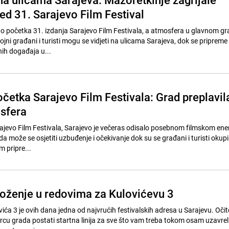
ed 31. Sarajevo Film Festival
 početka 31. izdanja Sarajevo Film Festivala, a atmosfera u glavnom gr
ojni građani i turisti mogu se vidjeti na ulicama Sarajeva, dok se pripreme
nih događaja u...
očetka Sarajevo Film Festivala: Grad preplavil
sfera
ajevo Film Festivala, Sarajevo je večeras odisalo posebnom filmskom ene
 može se osjetiti uzbuđenje i očekivanje dok su se građani i turisti okupili
m pripre...
oženje u redovima za Kulovićevu 3
vića 3 je ovih dana jedna od najvrućih festivalskih adresa u Sarajevu. Očit
u grada postati startna linija za sve što vam treba tokom osam uzavrel