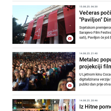
15.08.25. 06:30
Večeras počin
"Paviljon" Di
Svjetskom premijerom 
Sarajevo Film Festiv
sati), Paviljon će još b
14.08.25. 21:40
Metalac popu
projekciji fi
U Ljetnom kinu Coca-C
digitalizirana verzij
publici dan prije otva
14.08.25. 20:46
Iz Hitne pomo