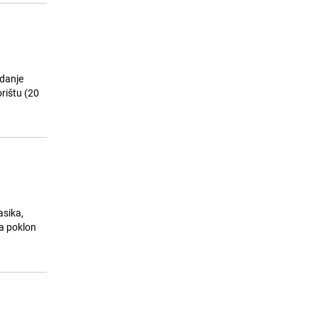
zdanje
rištu (20
asika,
la poklon