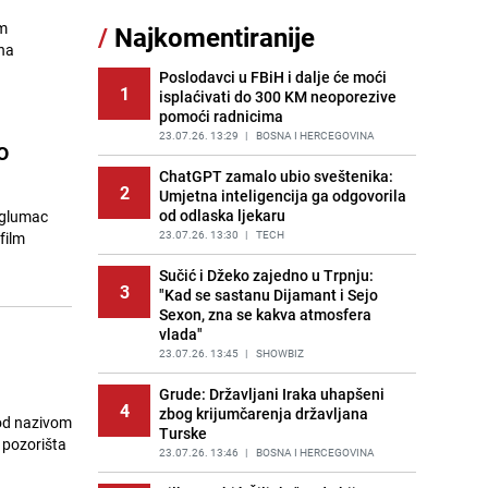
Šta se dešava u sarajevskom
om
/
Najkomentiranije
11
naselju Vraca? Policija zaprimila
 na
dojavu, izašli na teren
Poslodavci u FBiH i dalje će moći
PRIJE 2 DANA
|
CRNA HRONIKA
1
isplaćivati do 300 KM neoporezive
pomoći radnicima
Znate li šta Dino Merlin pojede prije
12
izlaska na scenu? Njegov ritual
23.07.26. 13:29
|
BOSNA I HERCEGOVINA
o
iznenadio mnoge
ChatGPT zamalo ubio sveštenika:
PRIJE 1 DAN
|
SHOWBIZ
2
Umjetna inteligencija ga odgovorila
od odlaska ljekaru
 glumac
Nastavak provokacija: MUP RS
13
oduzeo zastavu s ljiljanima i
23.07.26. 13:30
|
TECH
film
sankcionisao vozača iz Bosanskog
Novog
Sučić i Džeko zajedno u Trpnju:
3
"Kad se sastanu Dijamant i Sejo
PRIJE 1 DAN
|
BOSNA I HERCEGOVINA
Sexon, zna se kakva atmosfera
vlada"
Pojavili su vam se mravi u kući? Bez
14
brige, ovo su najbolji načini da ih se
23.07.26. 13:45
|
SHOWBIZ
riješite
Grude: Državljani Iraka uhapšeni
PRIJE 2 DANA
|
ŽIVOT I STIL
4
zbog krijumčarenja državljana
pod nazivom
Turske
Kako izgleda travnjak stadiona
g pozorišta
15
Koševo nakon tri koncerta Dine
23.07.26. 13:46
|
BOSNA I HERCEGOVINA
Merlina