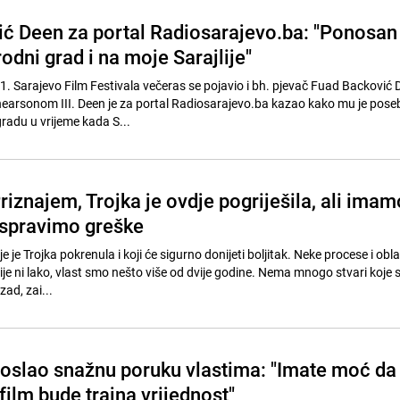
ć Deen za portal Radiosarajevo.ba: "Ponosan
odni grad i na moje Sarajlije"
. Sarajevo Film Festivala večeras se pojavio i bh. pjevač Fuad Backović 
earsonom III. Deen je za portal Radiosarajevo.ba kazao kako mu je pose
radu u vrijeme kada S...
iznajem, Trojka je ovdje pogriješila, ali imam
ispravimo greške
 je Trojka pokrenula i koji će sigurno donijeti boljitak. Neke procese i obl
ije ni lako, vlast smo nešto više od dvije godine. Nema mnogo stvari koje
azad, zai...
oslao snažnu poruku vlastima: "Imate moć da
film bude trajna vrijednost"