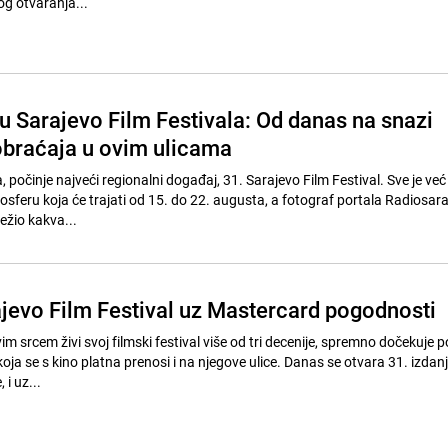
og otvaranja...
u Sarajevo Film Festivala: Od danas na snazi
braćaja u ovim ulicama
 počinje najveći regionalni događaj, 31. Sarajevo Film Festival. Sve je v
feru koja će trajati od 15. do 22. augusta, a fotograf portala Radiosar
ježio kakva...
ajevo Film Festival uz Mastercard pogodnosti
vim srcem živi svoj filmski festival više od tri decenije, spremno dočekuje 
oja se s kino platna prenosi i na njegove ulice. Danas se otvara 31. izdan
 i uz...