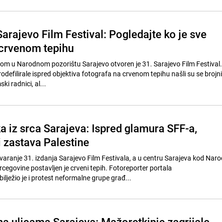
arajevo Film Festival: Pogledajte ko je sve
 crvenom tepihu
m u Narodnom pozorištu Sarajevo otvoren je 31. Sarajevo Film Festival
defilirale ispred objektiva fotografa na crvenom tepihu našli su se brojni
mski radnici, al...
a iz srca Sarajeva: Ispred glamura SFF-a,
 i zastava Palestine
varanje 31. izdanja Sarajevo Film Festivala, a u centru Sarajeva kod Nar
cegovine postavljen je crveni tepih. Fotoreporter portala
lježio je i protest neformalne grupe građ...
na ulicama Sarajeva: Mažoretkinje zagrijale