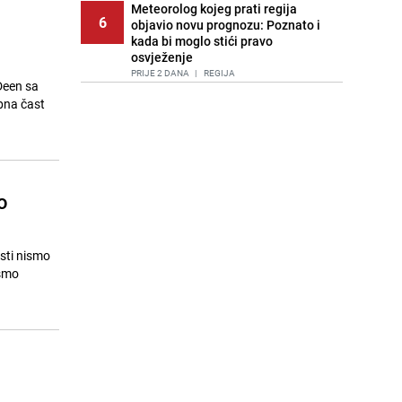
Meteorolog kojeg prati regija
6
objavio novu prognozu: Poznato i
kada bi moglo stići pravo
osvježenje
PRIJE 2 DANA
|
REGIJA
Deen sa
bna čast
Lice Sarajeva koje ne smijemo
7
ignorisati: Ispod mosta pronađen
improvizovani dom
PRIJE 2 DANA
|
LOKALNE TEME
Agić kritizira političare u Bugojnu:
o
8
Zbog straha od HDZ-a niko Vučiću
nije rekao istinu o Čipuljiću
PRIJE 1 DAN
|
TEME
asti nismo
Pijana sjela za volan: Osiguranje
 smo
9
odbilo isplatu štete na vozilu koje je
slupala Anja Ljubojević
PRIJE 1 DAN
|
BOSNA I HERCEGOVINA
Akcija na Dobrinji: Specijalci MUP-a
10
KS opkolili zgradu
PRIJE 1 DAN
|
LOKALNE TEME