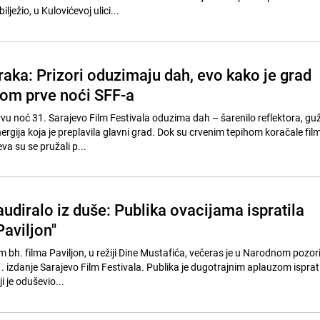
ježio, u Kulovićevoj ulici...
raka: Prizori oduzimaju dah, evo kako je grad
om prve noći SFF-a
rvu noć 31. Sarajevo Film Festivala oduzima dah – šarenilo reflektora, gu
rgija koja je preplavila glavni grad. Dok su crvenim tepihom koračale fil
va su se pružali p...
udiralo iz duše: Publika ovacijama ispratila
Paviljon"
 bh. filma Paviljon, u režiji Dine Mustafića, večeras je u Narodnom pozor
 izdanje Sarajevo Film Festivala. Publika je dugotrajnim aplauzom isprat
ji je oduševio...