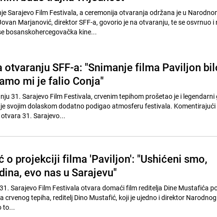
nje Sarajevo Film Festivala, a ceremonija otvaranja održana je u Narodn
ovan Marjanović, direktor SFF-a, govorio je na otvaranju, te se osvrnuo i
se bosanskohercegovačka kine...
 otvaranju SFF-a: "Snimanje filma Paviljon bil
samo mi je falio Conja"
u 31. Sarajevo Film Festivala, crvenim tepihom prošetao je i legendarni
i je svojim dolaskom dodatno podigao atmosferu festivala. Komentirajući 
s otvara 31. Sarajevo...
 o projekciji filma 'Paviljon': "Ushićeni smo,
dina, evo nas u Sarajevu"
31. Sarajevo Film Festivala otvara domaći film reditelja Dine Mustafića 
sa crvenog tepiha, reditelj Dino Mustafić, koji je ujedno i direktor Narodno
 to...