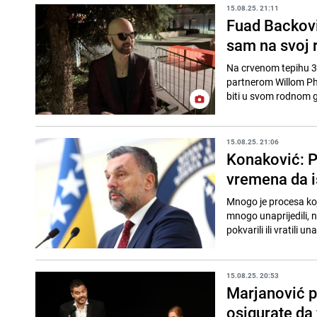
15.08.25. 21:11
Fuad Backovi
sam na svoj r
Na crvenom tepihu 31
partnerom Willom Ph
biti u svom rodnom g
15.08.25. 21:06
Konaković: Pr
vremena da 
Mnogo je procesa koje
mnogo unaprijedili, n
pokvarili ili vratili un
15.08.25. 20:53
Marjanović p
osigurate da 