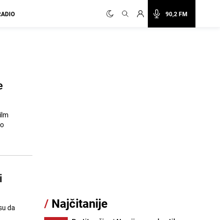
RADIO
90,2 FM
e
ilm
no
i
/
Najčitanije
 su da