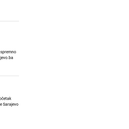
dovela zvijezdu Borussije Dortmund
23.07.26. 14:40
|
NOGOMET
eć spremno
ajevo.ba
početak
je Sarajevo