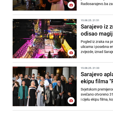
Radiosarajevo.ba zabil
15.08.25. 21:51
Sarajevo iz z
odisao magij
Pogled iz zraka na p
ulicama i posebna ene
zvijezde, iznad Saraje
15.08.25. 21:33
Sarajevo apla
ekipu filma "
Svjetskom premijerom
svečano otvoreno 31.
i cijelu ekipu filma, ko