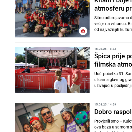
atmosferu pr
Sitno odbrojavamo do
već je na vrhuncu. Br
od najvažnijih kultur
15.08.25. 18:33
Špica prije p
filmska atmo
Uoči početka 31. Sar
ulicama glavnog grada
uživajući u posljednji
15.08.25. 14:59
Dobro raspol
Provjerili smo – Kulo
ova baza u samom src