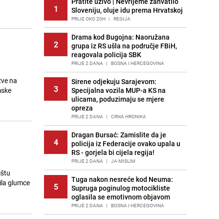
Pratite uživo | Nevrijeme zahvatilo
1
Sloveniju, oluje idu prema Hrvatskoj
PRIJE OKO 20H
|
REGIJA
Drama kod Bugojna: Naoružana
2
grupa iz RS ušla na područje FBiH,
reagovala policija SBK
PRIJE 2 DANA
|
BOSNA I HERCEGOVINA
žve na
Sirene odjekuju Sarajevom:
3
mske
Specijalna vozila MUP-a KS na
ulicama, poduzimaju se mjere
opreza
PRIJE 2 DANA
|
CRNA HRONIKA
Dragan Bursać: Zamislite da je
4
policija iz Federacije ovako upala u
RS - gorjela bi cijela regija!
PRIJE 2 DANA
|
JA MISLIM
ištu
Tuga nakon nesreće kod Neuma:
ila glumce
5
Supruga poginulog motocikliste
oglasila se emotivnom objavom
PRIJE 2 DANA
|
BOSNA I HERCEGOVINA