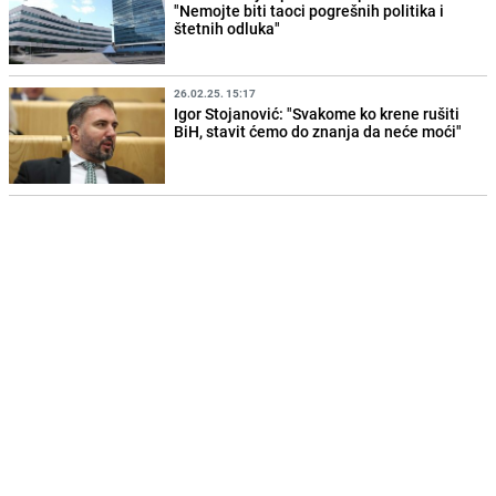
"Nemojte biti taoci pogrešnih politika i
štetnih odluka"
26.02.25. 15:17
Igor Stojanović: "Svakome ko krene rušiti
BiH, stavit ćemo do znanja da neće moći"