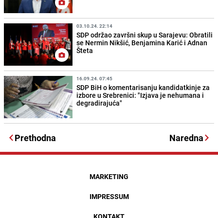
03.10.24. 22:14
SDP održao završni skup u Sarajevu: Obratili
se Nermin Nikšić, Benjamina Karić i Adnan
Šteta
16.09.24. 07:45
SDP BiH o komentarisanju kandidatkinje za
izbore u Srebrenici: "Izjava je nehumana i
degradirajuća"
Prethodna
Naredna
MARKETING
IMPRESSUM
KONTAKT