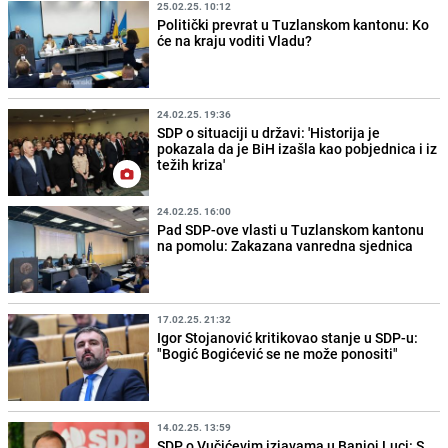
25.02.25. 10:12
Politički prevrat u Tuzlanskom kantonu: Ko
će na kraju voditi Vladu?
24.02.25. 19:36
SDP o situaciji u državi: 'Historija je
pokazala da je BiH izašla kao pobjednica i iz
težih kriza'
24.02.25. 16:00
Pad SDP-ove vlasti u Tuzlanskom kantonu
na pomolu: Zakazana vanredna sjednica
17.02.25. 21:32
Igor Stojanović kritikovao stanje u SDP-u:
"Bogić Bogićević se ne može ponositi"
14.02.25. 13:59
SDP o Vučićevim izjavama u Banjoj Luci: S