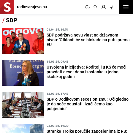
Otvor
/
SDP
01.04.25. 16:51
SDP podržava novu vlast na državnom
nivou: 'Otklonit će se blokade na putu prema
EU'
15.03.25. 09:48
Usvojena inicijativa: Roditelji u KS će moći
pravdati deset dana izostanka u jednoj
školskoj godini
12.03.25. 17:43
SDP o Dodikovom secesionizmu: 'Očigledno
je da neće odustati. Izaći ćemo kao
pobjednici'
03.03.25. 19:30
Stranke Trojke poručile zaposlenima iz RS: