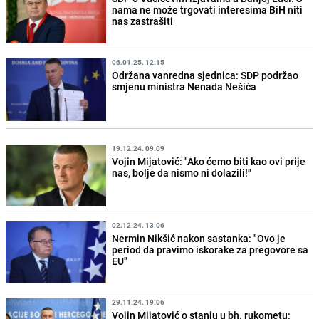
nama ne može trgovati interesima BiH niti
nas zastrašiti
06.01.25. 12:15
Održana vanredna sjednica: SDP podržao
smjenu ministra Nenada Nešića
19.12.24. 09:09
Vojin Mijatović: "Ako ćemo biti kao ovi prije
nas, bolje da nismo ni dolazili!"
02.12.24. 13:06
Nermin Nikšić nakon sastanka: "Ovo je
period da pravimo iskorake za pregovore sa
EU"
29.11.24. 19:06
Vojin Mijatović o stanju u bh. rukometu: