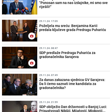
"Ponosan sam na nas izdajnike, mi smo sve
riješili!"
29.11.24. 17:05
Poželjela mu sreću: Benjamina Karić
predala ključeve grada Predragu Puhariću
29.11.24. 08:47
SDP predlaže Predraga Puharića za
gradonačelnika Sarajeva
29.11.24. 07:49
Za danas zakazana sjednica GV Sarajeva:
Da li ćemo saznati ime kandidata za
gradonačelnika?
25.11.24. 21:59
SDP obilježio Dan državnosti u Banjoj Luci:
Prisustvovali Nikšić, Mijatović, Mioković...