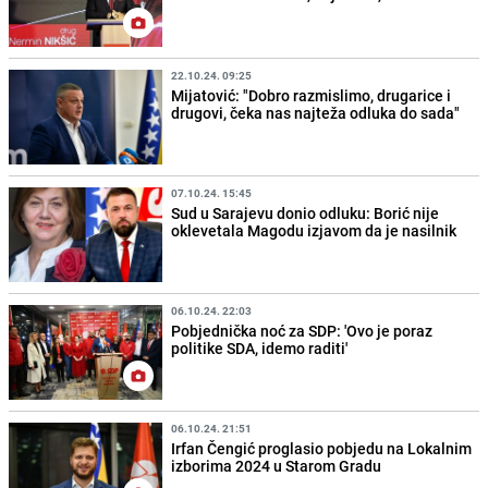
22.10.24. 09:25
Mijatović: "Dobro razmislimo, drugarice i
drugovi, čeka nas najteža odluka do sada"
07.10.24. 15:45
Sud u Sarajevu donio odluku: Borić nije
oklevetala Magodu izjavom da je nasilnik
06.10.24. 22:03
Pobjednička noć za SDP: 'Ovo je poraz
politike SDA, idemo raditi'
06.10.24. 21:51
Irfan Čengić proglasio pobjedu na Lokalnim
izborima 2024 u Starom Gradu