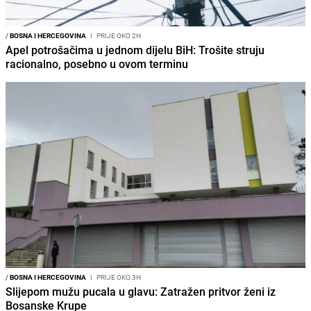
/
BOSNA I HERCEGOVINA
I
PRIJE OKO 2H
Apel potrošačima u jednom dijelu BiH: Trošite struju
racionalno, posebno u ovom terminu
/
BOSNA I HERCEGOVINA
I
PRIJE OKO 3H
Slijepom mužu pucala u glavu: Zatražen pritvor ženi iz
Bosanske Krupe