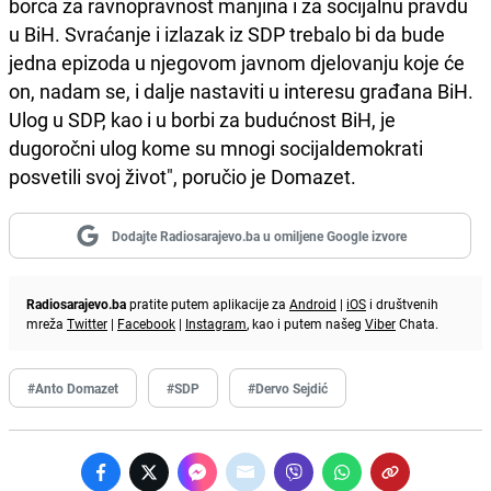
borca za ravnopravnost manjina i za socijalnu pravdu
u BiH. Svraćanje i izlazak iz SDP trebalo bi da bude
jedna epizoda u njegovom javnom djelovanju koje će
on, nadam se, i dalje nastaviti u interesu građana BiH.
Ulog u SDP, kao i u borbi za budućnost BiH, je
dugoročni ulog kome su mnogi socijaldemokrati
posvetili svoj život", poručio je Domazet.
Dodajte Radiosarajevo.ba u omiljene Google izvore
Radiosarajevo.ba
pratite putem aplikacije za
Android
|
iOS
i društvenih
mreža
Twitter
|
Facebook
|
Instagram
, kao i putem našeg
Viber
Chata.
#Anto Domazet
#SDP
#Dervo Sejdić