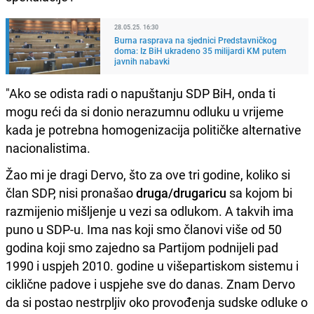
28.05.25. 16:30
Burna rasprava na sjednici Predstavničkog
doma: Iz BiH ukradeno 35 milijardi KM putem
javnih nabavki
"Ako se odista radi o napuštanju SDP BiH, onda ti
mogu reći da si donio nerazumnu odluku u vrijeme
kada je potrebna homogenizacija političke alternative
nacionalistima.
Žao mi je dragi Dervo, što za ove tri godine, koliko si
član SDP, nisi pronašao
druga/drugaricu
sa kojom bi
razmijenio mišljenje u vezi sa odlukom. A takvih ima
puno u SDP-u. Ima nas koji smo članovi više od 50
godina koji smo zajedno sa Partijom podnijeli pad
1990 i uspjeh 2010. godine u višepartiskom sistemu i
ciklične padove i uspjehe sve do danas. Znam Dervo
da si postao nestrpljiv oko provođenja sudske odluke o