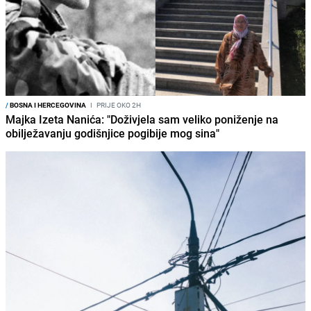
/
BOSNA I HERCEGOVINA
I
PRIJE OKO 2H
Majka Izeta Nanića: "Doživjela sam veliko poniženje na
obilježavanju godišnjice pogibije mog sina"