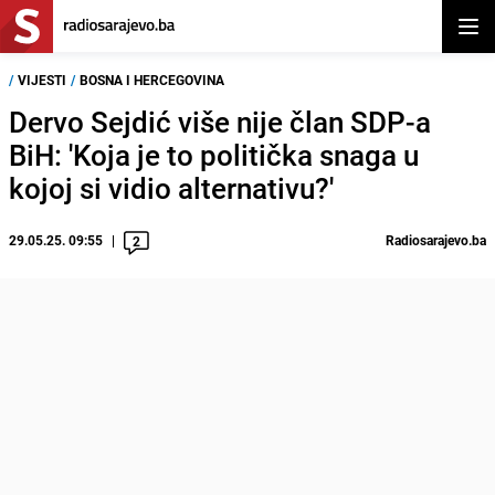
Otvor
/
VIJESTI
/
BOSNA I HERCEGOVINA
Dervo Sejdić više nije član SDP-a
BiH: 'Koja je to politička snaga u
kojoj si vidio alternativu?'
29.05.25. 09:55
Radiosarajevo.ba
2