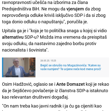
ravnopravnosti učešća na izborima za člana
Predsjedništva BiH. Ne mogu da
vjerujem
da zbog
neprovođenja odluke kriviš isključivo SDP i da si zbog
toga donio odluku o napuštanju", poručila je.
Upitala ga je i "koja je to politička snaga u kojoj si vidio
alternativu
SDP-u? Možda ima vremena da preispitaš
svoju odluku, da nastavimo zajedno borbu protiv
nacionalista i šovinista".
28.05.25. 15:25
Begić se obrušio na Magazinovića: 'Kakve su
vaše namjere? Te ucjene neće kod mene proći'
Osim Hadžović, oglasio se i
Ante Domazet
koji je rekao
da je Sejdićevo povlačenje iz članstva SDP-a istaknuto
kao relevantan društveni događaj.
"On nam treba kao javni radnik i ja ću ga cijeniti kao