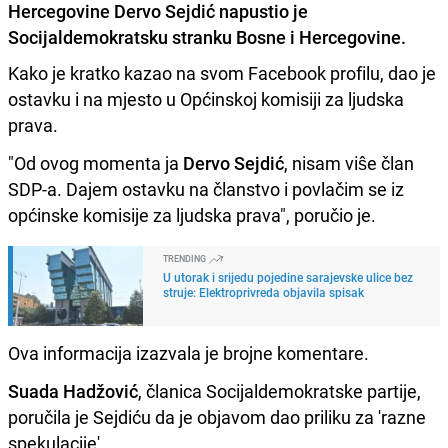
Hercegovine Dervo Sejdić napustio je
Socijaldemokratsku stranku Bosne i Hercegovine.
Kako je kratko kazao na svom Facebook profilu, dao je
ostavku i na mjesto u Općinskoj komisiji za ljudska
prava.
"Od ovog momenta ja
Dervo Sejdić
, nisam viŝe član
SDP-a. Dajem ostavku na članstvo i povlačim se iz
općinske komisije za ljudska prava", poručio je.
TRENDING
U utorak i srijedu pojedine sarajevske ulice bez
struje: Elektroprivreda objavila spisak
Ova informacija izazvala je brojne komentare.
Suada Hadžović
, članica Socijaldemokratske partije,
poručila je Sejdiću da je objavom dao priliku za 'razne
spekulacije'.