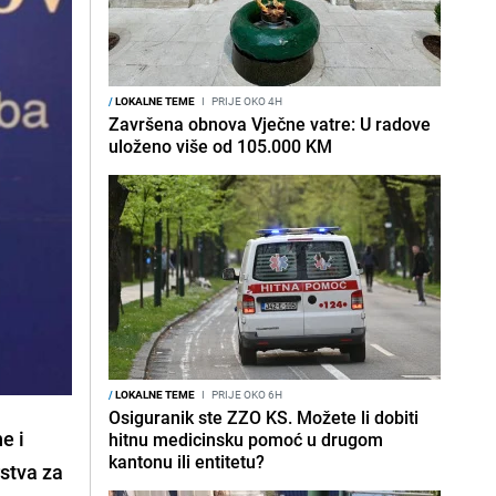
/
LOKALNE TEME
I
PRIJE OKO 4H
Završena obnova Vječne vatre: U radove
uloženo više od 105.000 KM
/
LOKALNE TEME
I
PRIJE OKO 6H
Osiguranik ste ZZO KS. Možete li dobiti
e i
hitnu medicinsku pomoć u drugom
kantonu ili entitetu?
rstva za