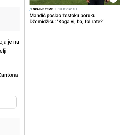
/
LOKALNE TEME
I
PRIJE OKO 8H
Mandić poslao žestoku poruku
Džemidžiću: "Koga vi, ba, folirate?"
oja je na
lji
 Kantona