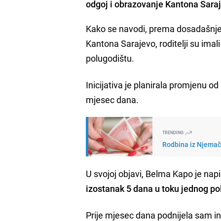
odgoj i obrazovanje Kantona Sara
Kako se navodi, prema dosadašnjem
Kantona Sarajevo, roditelji su ima
polugodištu.
Inicijativa je planirala promjenu o
mjesec dana.
TRENDING
Rodbina iz Njemačk
U svojoj objavi, Belma Kapo je napi
izostanak 5 dana u toku jednog po
Prije mjesec dana podnijela sam ini