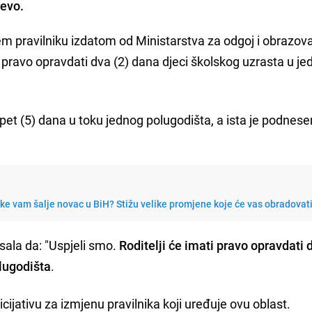
jevo.
 pravilniku izdatom od Ministarstva za odgoj i obrazov
li pravo opravdati dva (2) dana djeci školskog uzrasta u j
d pet (5) dana u toku jednog polugodišta, a ista je podnese
e vam šalje novac u BiH? Stižu velike promjene koje će vas obradovat
sala da: "Uspjeli smo.
Roditelji će imati pravo opravdati 
lugodišta
.
cijativu za izmjenu pravilnika koji uređuje ovu oblast.