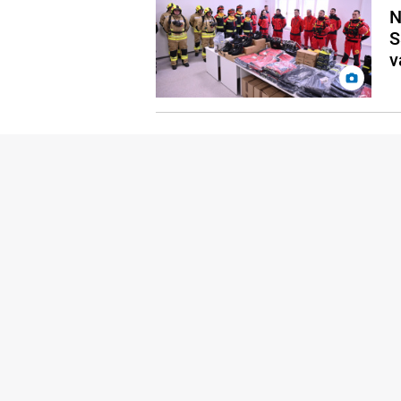
N
S
v