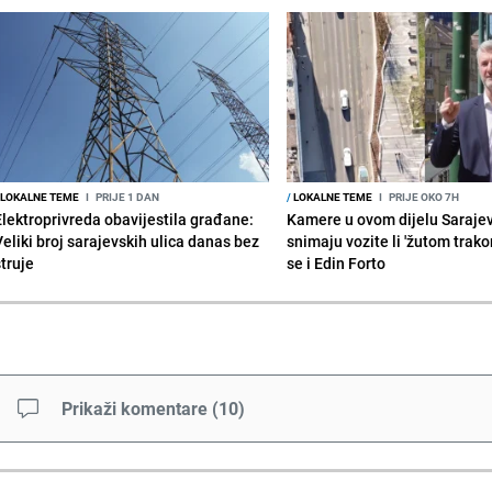
LOKALNE TEME
I
PRIJE 1 DAN
/
LOKALNE TEME
I
PRIJE OKO 7H
Elektroprivreda obavijestila građane:
Kamere u ovom dijelu Saraje
Veliki broj sarajevskih ulica danas bez
snimaju vozite li 'žutom trako
struje
se i Edin Forto
Prikaži komentare
(
10
)