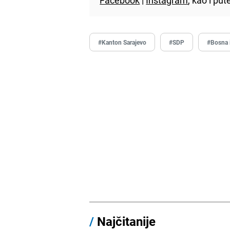
#Kanton Sarajevo
#SDP
#Bosna 
/
Najčitanije