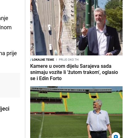
anje
ednom
na prije
/
LOKALNE TEME
I
PRIJE OKO 7H
Kamere u ovom dijelu Sarajeva sada
snimaju vozite li 'žutom trakom', oglasio
se i Edin Forto
i
djeci