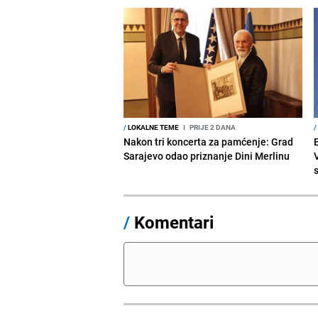
/
LOKALNE TEME
I
PRIJE 2 DANA
/
Nakon tri koncerta za pamćenje: Grad
Sarajevo odao priznanje Dini Merlinu
/
Komentari