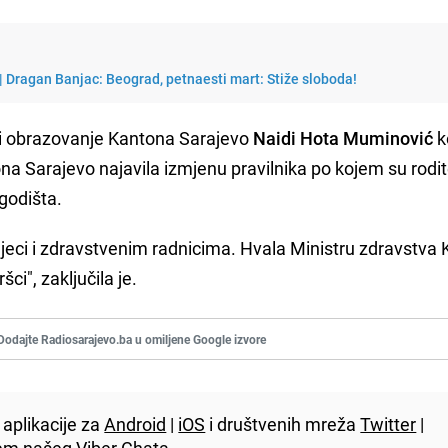
 | Dragan Banjac: Beograd, petnaesti mart: Stiže sloboda!
j i obrazovanje Kantona Sarajevo
Naidi Hota Muminović
k
na Sarajevo najavila izmjenu pravilnika po kojem su rodite
godišta.
i djeci i zdravstvenim radnicima. Hvala Ministru zdravstva
ci", zaključila je.
Dodajte Radiosarajevo.ba u omiljene Google izvore
aplikacije za
Android
|
iOS
i društvenih mreža
Twitter
|
utem našeg
Viber
Chata.