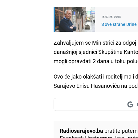
15.03.25. 09:15
S ove strane Drine
Zahvaljujem se Ministrici za odgo
današnjoj sjednici Skupštine Kanto
mogli opravdati 2 dana u toku polu
Ovo će jako olakšati i roditeljima 
Sarajevo Enisu Hasanoviću na podrš
Radiosarajevo.ba
pratite putem 
Facebook
|
Instagram
, kao i p