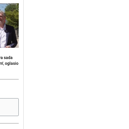
va sada
m', oglasio