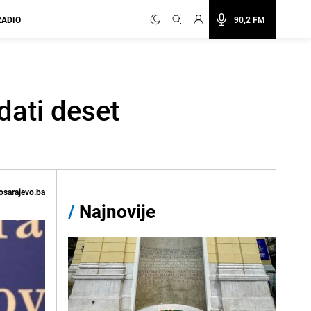
RADIO
90,2 FM
dati deset
osarajevo.ba
/
Najnovije