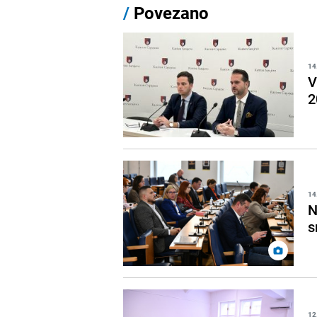
/
Povezano
14
V
2
14
N
s
12