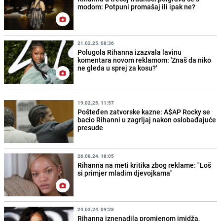
modom: Potpuni promašaj ili ipak ne?
21.02.25. 08:36
Polugola Rihanna izazvala lavinu
komentara novom reklamom: 'Znaš da niko
ne gleda u sprej za kosu?'
19.02.25. 11:57
Pošteđen zatvorske kazne: A$AP Rocky se
bacio Rihanni u zagrljaj nakon oslobađajuće
presude
26.08.24. 18:05
Rihanna na meti kritika zbog reklame: "Loš
si primjer mladim djevojkama"
24.03.24. 09:28
Rihanna iznenadila promjenom imidža,