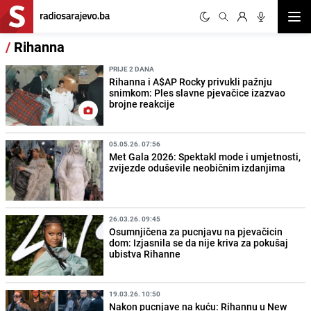
Otvor
/
Rihanna
PRIJE 2 DANA
Rihanna i A$AP Rocky privukli pažnju
snimkom: Ples slavne pjevačice izazvao
brojne reakcije
05.05.26. 07:56
Met Gala 2026: Spektakl mode i umjetnosti,
zvijezde oduševile neobičnim izdanjima
26.03.26. 09:45
Osumnjičena za pucnjavu na pjevačicin
dom: Izjasnila se da nije kriva za pokušaj
ubistva Rihanne
19.03.26. 10:50
Nakon pucnjave na kuću: Rihannu u New