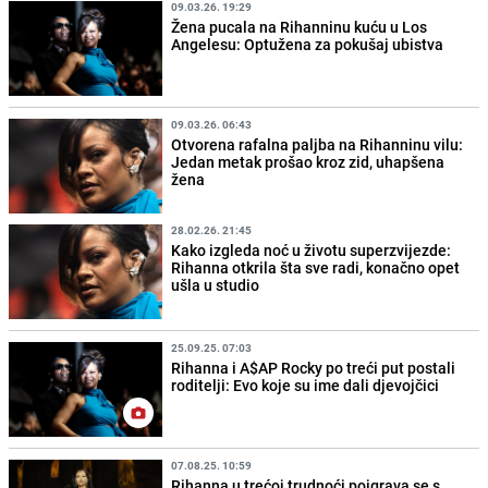
09.03.26. 19:29
Žena pucala na Rihanninu kuću u Los
Angelesu: Optužena za pokušaj ubistva
09.03.26. 06:43
Otvorena rafalna paljba na Rihanninu vilu:
Jedan metak prošao kroz zid, uhapšena
žena
28.02.26. 21:45
Kako izgleda noć u životu superzvijezde:
Rihanna otkrila šta sve radi, konačno opet
ušla u studio
25.09.25. 07:03
Rihanna i A$AP Rocky po treći put postali
roditelji: Evo koje su ime dali djevojčici
07.08.25. 10:59
Rihanna u trećoj trudnoći poigrava se s