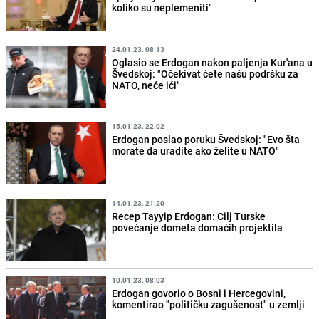
koliko su neplemeniti"
24.01.23. 08:13
Oglasio se Erdogan nakon paljenja Kur'ana u
Švedskoj: "Očekivat ćete našu podršku za
NATO, neće ići"
15.01.23. 22:02
Erdogan poslao poruku Švedskoj: "Evo šta
morate da uradite ako želite u NATO"
14.01.23. 21:20
Recep Tayyip Erdogan: Cilj Turske
povećanje dometa domaćih projektila
10.01.23. 08:03
Erdogan govorio o Bosni i Hercegovini,
komentirao "političku zagušenost" u zemlji