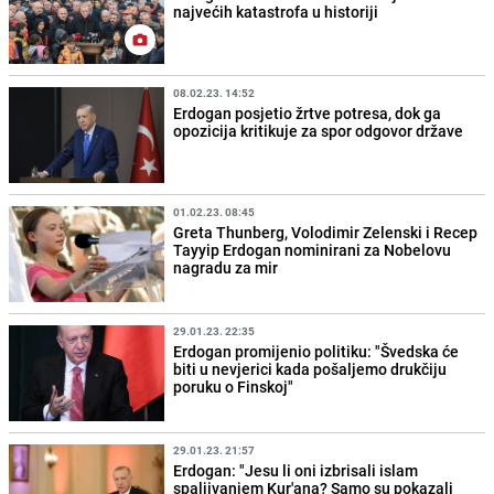
najvećih katastrofa u historiji
08.02.23. 14:52
Erdogan posjetio žrtve potresa, dok ga
opozicija kritikuje za spor odgovor države
01.02.23. 08:45
Greta Thunberg, Volodimir Zelenski i Recep
Tayyip Erdogan nominirani za Nobelovu
nagradu za mir
29.01.23. 22:35
Erdogan promijenio politiku: "Švedska će
biti u nevjerici kada pošaljemo drukčiju
poruku o Finskoj"
29.01.23. 21:57
Erdogan: "Jesu li oni izbrisali islam
spaljivanjem Kur'ana? Samo su pokazali