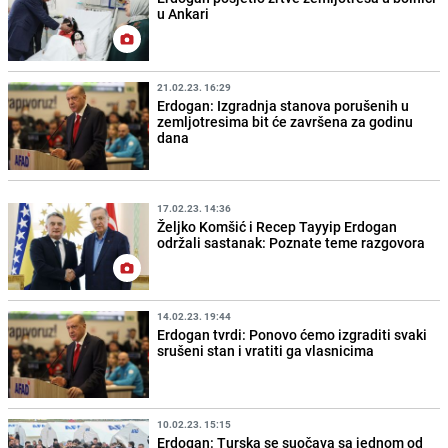
u Ankari
21.02.23. 16:29
Erdogan: Izgradnja stanova porušenih u
zemljotresima bit će završena za godinu
dana
17.02.23. 14:36
Željko Komšić i Recep Tayyip Erdogan
održali sastanak: Poznate teme razgovora
14.02.23. 19:44
Erdogan tvrdi: Ponovo ćemo izgraditi svaki
srušeni stan i vratiti ga vlasnicima
10.02.23. 15:15
Erdogan: Turska se suočava sa jednom od