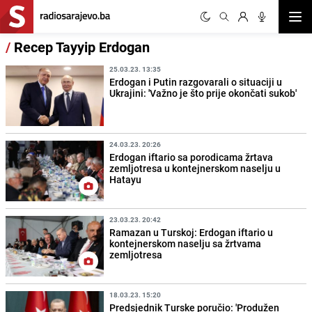
Otvor
/
Recep Tayyip Erdogan
25.03.23. 13:35
Erdogan i Putin razgovarali o situaciji u
Ukrajini: 'Važno je što prije okončati sukob'
24.03.23. 20:26
Erdogan iftario sa porodicama žrtava
zemljotresa u kontejnerskom naselju u
Hatayu
23.03.23. 20:42
Ramazan u Turskoj: Erdogan iftario u
kontejnerskom naselju sa žrtvama
zemljotresa
18.03.23. 15:20
Predsjednik Turske poručio: 'Produžen